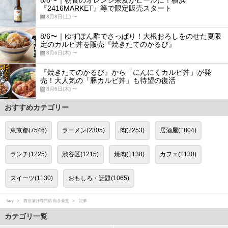
『2416MARKET』等で限定販売スタート
8月8日(土) 〜
8/6〜｜ゆずぽん酢でさっぱり！大根おろしをのせた夏限
定のカルビ丼を販売『焼きたてのかるび』
8月6日(木) 〜
『焼きたてのかるび』から「にんにくカルビ丼」が発
売！大人気の「豚カルビ丼」も待望の復活
8月6日(木) 〜
おすすめカテゴリー
東京都(7546)
ラーメン(2305)
肉(2253)
居酒屋(1804)
ランチ(1225)
渋谷区(1215)
焼肉(1138)
カフェ(1130)
スイーツ(1130)
おもしろ・話題(1065)
favy
西京漬け専門店 魚き食堂
記事
カテゴリ一覧