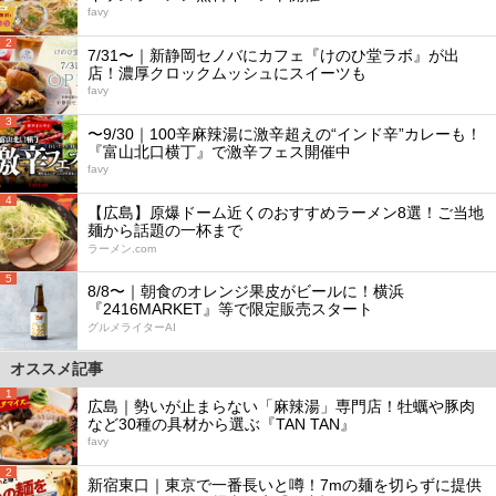
favy
2
7/31〜｜新静岡セノバにカフェ『けのひ堂ラボ』が出
店！濃厚クロックムッシュにスイーツも
favy
3
〜9/30｜100辛麻辣湯に激辛超えの“インド辛”カレーも！
『富山北口横丁』で激辛フェス開催中
favy
4
【広島】原爆ドーム近くのおすすめラーメン8選！ご当地
麺から話題の一杯まで
ラーメン.com
5
8/8〜｜朝食のオレンジ果皮がビールに！横浜
『2416MARKET』等で限定販売スタート
グルメライターAI
オススメ記事
1
広島｜勢いが止まらない「麻辣湯」専門店！牡蠣や豚肉
など30種の具材から選ぶ『TAN TAN』
favy
2
新宿東口｜東京で一番長いと噂！7mの麺を切らずに提供