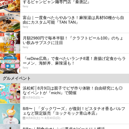
するビャンビャン麺専門店『秦唐記』
favy
3
富山｜一度食べたらやみつき！麻辣湯は具材50種から自
由にカスタム可能『TAN TAN』
favy
4
月額2980円で毎本半額！『クラフトビール100』のちょ
い飲みサブスクに注目
favy
5
『reDine広島』で食べたいランチ8選！唐揚げ定食からラ
ーメン、海鮮丼、麻辣湯も！
favy
グルメイベント
浜松町│8月9日は親子でピザ作り体験！自由研究にも◎
なイベントが『michi』で開催
8月9日(日) 〜
8/8〜｜「ダックワーズ」が復刻！ピスタチオ香るパルフ
ェなど限定販売『ヨックモック青山本店』
8月8日(土) 〜 8月30日(日)
8/8〜｜朝食のオレンジ果皮がビールに！横浜