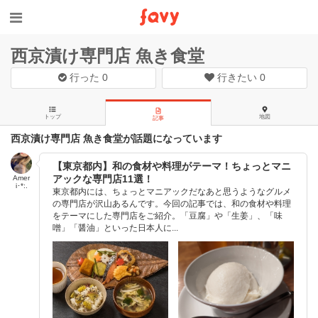
西京漬け専門店 魚き食堂
行った
0
行きたい
0
トップ
地図
記事
西京漬け専門店 魚き食堂が話題になっています
【東京都内】和の食材や料理がテーマ！ちょっとマニ
アックな専門店11選！
Amer
i･*:.
東京都内には、ちょっとマニアックだなあと思うようなグルメ
の専門店が沢山あるんです。今回の記事では、和の食材や料理
をテーマにした専門店をご紹介。「豆腐」や「生姜」、「味
噌」「醤油」といった日本人に...