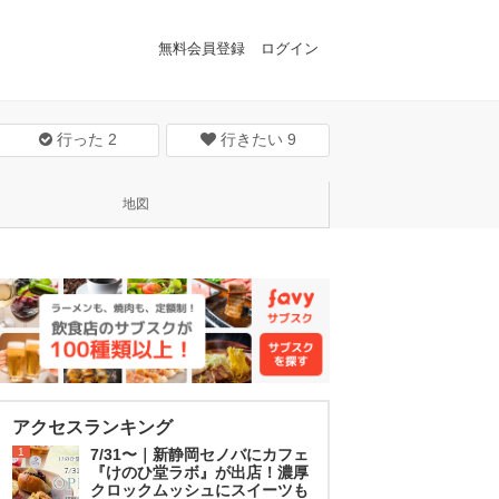
無料会員登録
ログイン
行った
2
行きたい
9
地図
アクセスランキング
1
7/31〜｜新静岡セノバにカフェ
『けのひ堂ラボ』が出店！濃厚
クロックムッシュにスイーツも