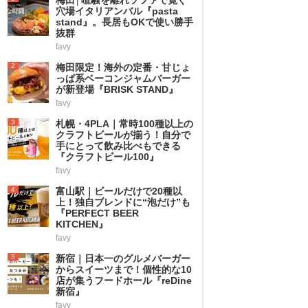
穴場イタリアンバル『pasta
stand』。長居もOKで使い勝手
抜群
favy
2
梅田限定！海外の定番・甘じょ
っぱ系ベーコンジャムバーガー
が新登場『BRISK STAND』
favy
3
札幌・4PLA｜常時100種以上の
クラフトビールが揃う！自分で
手にとって飲み比べもできる
『クラフトビール100』
favy
4
富山駅｜ビールだけで20種以
上！独自ブレンドに“泡だけ”も
『PERFECT BEER
KITCHEN』
favy
5
新宿｜日本一のグルメバーガー
からスイーツまで！個性的な10
店が集うフードホール『reDine
新宿』
favy