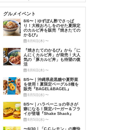
グルメイベント
8/6〜｜ゆずぽん酢でさっぱ
り！大根おろしをのせた夏限定
のカルビ丼を販売『焼きたての
かるび』
8月6日(木) 〜
『焼きたてのかるび』から「に
んにくカルビ丼」が発売！大人
気の「豚カルビ丼」も待望の復
活
8月6日(木) 〜
8/5〜｜沖縄県産黒糖や夏野菜
を使用！夏限定ベーグル3種を
販売『BAGEL&BAGEL』
8月5日(水) 〜
8/5〜｜ハラペーニョの辛さが
癖になる！限定バーガー＆フラ
イが登場『Shake Shack』
8月5日(水) 〜
〜8/30｜「C.C.レモン」の爽快