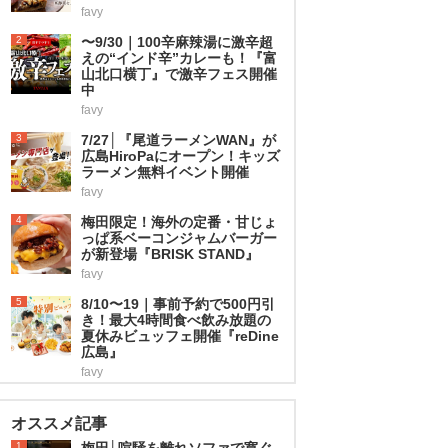
favy
2
〜9/30｜100辛麻辣湯に激辛超
えの“インド辛”カレーも！『富
山北口横丁』で激辛フェス開催
中
favy
3
7/27│『尾道ラーメンWAN』が
広島HiroPaにオープン！キッズ
ラーメン無料イベント開催
favy
4
梅田限定！海外の定番・甘じょ
っぱ系ベーコンジャムバーガー
が新登場『BRISK STAND』
favy
5
8/10〜19｜事前予約で500円引
き！最大4時間食べ飲み放題の
夏休みビュッフェ開催『reDine
広島』
favy
オススメ記事
1
梅田│喧騒を離れソファで寛ぐ