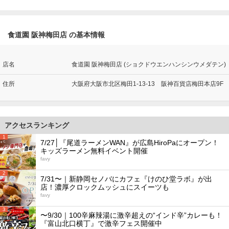
食道園 阪神梅田店 の基本情報
店名
食道園 阪神梅田店 (ショクドウエンハンシンウメダテン)
住所
大阪府大阪市北区梅田1-13-13 阪神百貨店梅田本店9F
アクセスランキング
1
7/27│『尾道ラーメンWAN』が広島HiroPaにオープン！
キッズラーメン無料イベント開催
favy
2
7/31〜｜新静岡セノバにカフェ『けのひ堂ラボ』が出
店！濃厚クロックムッシュにスイーツも
favy
3
〜9/30｜100辛麻辣湯に激辛超えの“インド辛”カレーも！
『富山北口横丁』で激辛フェス開催中