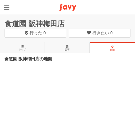
食道園 阪神梅田店
行った
0
行きたい
0
トップ
記事
地図
食道園 阪神梅田店の地図