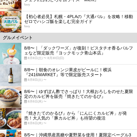
favy
5
【初心者必見】札幌・4PLAの『大通バル』を攻略！移動
ゼロでハシゴ飯を楽しむ完全ガイド
favy
グルメイベント
8/8〜｜「ダックワーズ」が復刻！ピスタチオ香るパルフ
ェなど限定販売『ヨックモック青山本店』
8月8日(土) 〜 8月30日(日)
8/8〜｜朝食のオレンジ果皮がビールに！横浜
『2416MARKET』等で限定販売スタート
8月8日(土) 〜
8/6〜｜ゆずぽん酢でさっぱり！大根おろしをのせた夏限
定のカルビ丼を販売『焼きたてのかるび』
8月6日(木) 〜
『焼きたてのかるび』から「にんにくカルビ丼」が発
売！大人気の「豚カルビ丼」も待望の復活
8月6日(木) 〜
8/5〜｜沖縄県産黒糖や夏野菜を使用！夏限定ベーグル3