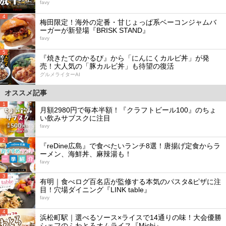
favy
4
梅田限定！海外の定番・甘じょっぱ系ベーコンジャムバ
ーガーが新登場『BRISK STAND』
favy
5
『焼きたてのかるび』から「にんにくカルビ丼」が発
売！大人気の「豚カルビ丼」も待望の復活
グルメライターAI
オススメ記事
1
月額2980円で毎本半額！『クラフトビール100』のちょ
い飲みサブスクに注目
favy
2
『reDine広島』で食べたいランチ8選！唐揚げ定食からラ
ーメン、海鮮丼、麻辣湯も！
favy
3
有明｜食べログ百名店が監修する本気のパスタ&ピザに注
目！穴場ダイニング『LINK table』
favy
4
浜松町駅｜選べるソース×ライスで14通りの味！大会優勝
シェフのふわとろオムライス『Michi』