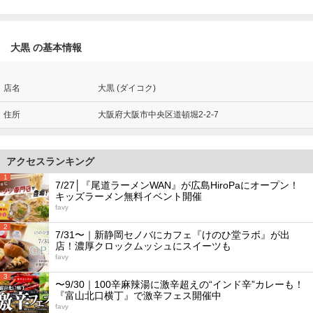
大黒 の基本情報
店名
大黒 (ダイコク)
住所
大阪府大阪市中央区道頓堀2-2-7
アクセスランキング
1
7/27│『尾道ラーメンWAN』が広島HiroPaにオープン！
キッズラーメン無料イベント開催
favy
2
7/31〜｜新静岡セノバにカフェ『けのひ堂ラボ』が出
店！濃厚クロックムッシュにスイーツも
favy
3
〜9/30｜100辛麻辣湯に激辛超えの“インド辛”カレーも！
『富山北口横丁』で激辛フェス開催中
favy