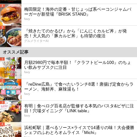
4
梅田限定！海外の定番・甘じょっぱ系ベーコンジャムバ
ーガーが新登場『BRISK STAND』
favy
5
『焼きたてのかるび』から「にんにくカルビ丼」が発
売！大人気の「豚カルビ丼」も待望の復活
グルメライターAI
オススメ記事
1
月額2980円で毎本半額！『クラフトビール100』のちょ
い飲みサブスクに注目
favy
2
『reDine広島』で食べたいランチ8選！唐揚げ定食からラ
ーメン、海鮮丼、麻辣湯も！
favy
3
有明｜食べログ百名店が監修する本気のパスタ&ピザに注
目！穴場ダイニング『LINK table』
favy
4
浜松町駅｜選べるソース×ライスで14通りの味！大会優勝
シェフのふわとろオムライス『Michi』