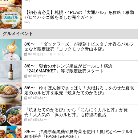
favy
5
【初心者必見】札幌・4PLAの『大通バル』を攻略！移動
ゼロでハシゴ飯を楽しむ完全ガイド
favy
グルメイベント
8/8〜｜「ダックワーズ」が復刻！ピスタチオ香るパルフ
ェなど限定販売『ヨックモック青山本店』
8月8日(土) 〜 8月30日(日)
8/8〜｜朝食のオレンジ果皮がビールに！横浜
『2416MARKET』等で限定販売スタート
8月8日(土) 〜
8/6〜｜ゆずぽん酢でさっぱり！大根おろしをのせた夏限
定のカルビ丼を販売『焼きたてのかるび』
8月6日(木) 〜
『焼きたてのかるび』から「にんにくカルビ丼」が発
売！大人気の「豚カルビ丼」も待望の復活
8月6日(木) 〜
8/5〜｜沖縄県産黒糖や夏野菜を使用！夏限定ベーグル3
種を販売『BAGEL&BAGEL』