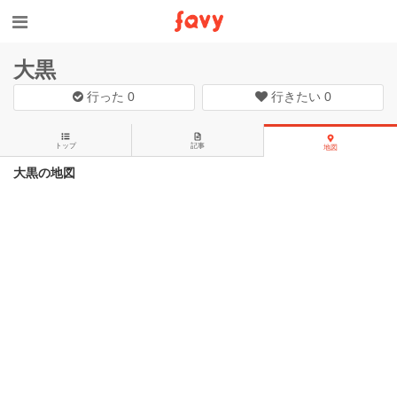
大黒
行った
0
行きたい
0
トップ
記事
地図
大黒の地図