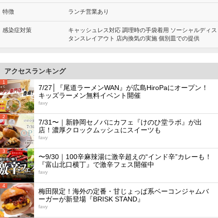
特徴
ランチ営業あり
感染症対策
キャッシュレス対応 調理時の手袋着用 ソーシャルディス
タンスレイアウト 店内換気の実施 個別皿での提供
アクセスランキング
1
7/27│『尾道ラーメンWAN』が広島HiroPaにオープン！
キッズラーメン無料イベント開催
favy
2
7/31〜｜新静岡セノバにカフェ『けのひ堂ラボ』が出
店！濃厚クロックムッシュにスイーツも
favy
3
〜9/30｜100辛麻辣湯に激辛超えの“インド辛”カレーも！
『富山北口横丁』で激辛フェス開催中
favy
4
梅田限定！海外の定番・甘じょっぱ系ベーコンジャムバ
ーガーが新登場『BRISK STAND』
favy