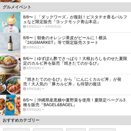
グルメイベント
8/8〜｜「ダックワーズ」が復刻！ピスタチオ香るパルフ
ェなど限定販売『ヨックモック青山本店』
8月8日(土) 〜 8月30日(日)
8/8〜｜朝食のオレンジ果皮がビールに！横浜
『2416MARKET』等で限定販売スタート
8月8日(土) 〜
8/6〜｜ゆずぽん酢でさっぱり！大根おろしをのせた夏限
定のカルビ丼を販売『焼きたてのかるび』
8月6日(木) 〜
『焼きたてのかるび』から「にんにくカルビ丼」が発
売！大人気の「豚カルビ丼」も待望の復活
8月6日(木) 〜
8/5〜｜沖縄県産黒糖や夏野菜を使用！夏限定ベーグル3
種を販売『BAGEL&BAGEL』
8月5日(水) 〜
おすすめカテゴリー