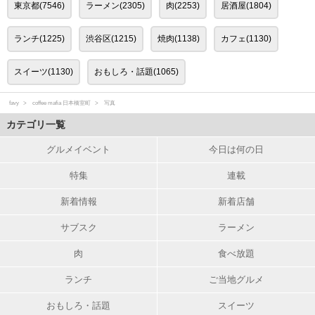
東京都(7546)
ラーメン(2305)
肉(2253)
居酒屋(1804)
ランチ(1225)
渋谷区(1215)
焼肉(1138)
カフェ(1130)
スイーツ(1130)
おもしろ・話題(1065)
favy
coffee mafia 日本橋室町
写真
カテゴリ一覧
グルメイベント
今日は何の日
特集
連載
新着情報
新着店舗
サブスク
ラーメン
肉
食べ放題
ランチ
ご当地グルメ
おもしろ・話題
スイーツ