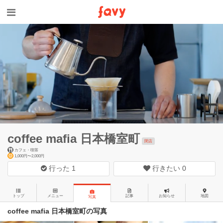
coffee mafia 日本橋室町
閉店
カフェ・喫茶
1,000円〜2,000円
行った
1
行きたい
0
トップ
メニュー
記事
お知らせ
地図
写真
coffee mafia 日本橋室町の写真