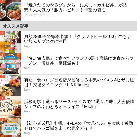
5
『焼きたてのかるび』から「にんにくカルビ丼」が発
売！大人気の「豚カルビ丼」も待望の復活
グルメライターAI
オススメ記事
1
月額2980円で毎本半額！『クラフトビール100』のちょ
い飲みサブスクに注目
favy
2
『reDine広島』で食べたいランチ8選！唐揚げ定食からラ
ーメン、海鮮丼、麻辣湯も！
favy
3
有明｜食べログ百名店が監修する本気のパスタ&ピザに注
目！穴場ダイニング『LINK table』
favy
4
浜松町駅｜選べるソース×ライスで14通りの味！大会優勝
シェフのふわとろオムライス『Michi』
favy
5
【初心者必見】札幌・4PLAの『大通バル』を攻略！移動
ゼロでハシゴ飯を楽しむ完全ガイド
favy