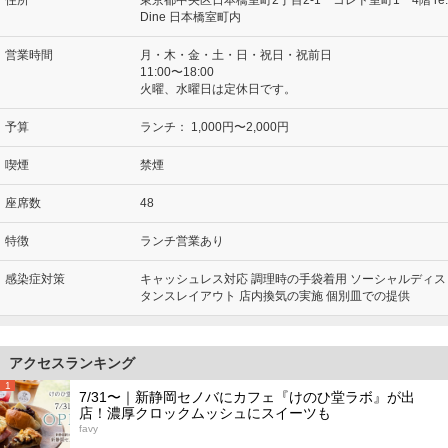
Dine 日本橋室町内
営業時間
月・木・金・土・日・祝日・祝前日
11:00〜18:00
火曜、水曜日は定休日です。
予算
ランチ：
1,000円〜2,000円
喫煙
禁煙
座席数
48
特徴
ランチ営業あり
感染症対策
キャッシュレス対応 調理時の手袋着用 ソーシャルディス
タンスレイアウト 店内換気の実施 個別皿での提供
アクセスランキング
1
7/31〜｜新静岡セノバにカフェ『けのひ堂ラボ』が出
店！濃厚クロックムッシュにスイーツも
favy