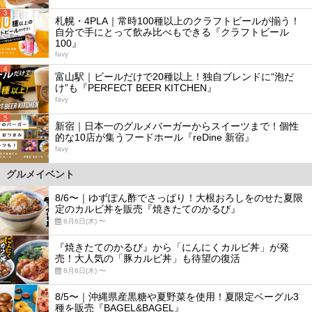
3
札幌・4PLA｜常時100種以上のクラフトビールが揃う！
自分で手にとって飲み比べもできる『クラフトビール
100』
favy
4
富山駅｜ビールだけで20種以上！独自ブレンドに“泡だ
け”も『PERFECT BEER KITCHEN』
favy
5
新宿｜日本一のグルメバーガーからスイーツまで！個性
的な10店が集うフードホール『reDine 新宿』
favy
グルメイベント
8/6〜｜ゆずぽん酢でさっぱり！大根おろしをのせた夏限
定のカルビ丼を販売『焼きたてのかるび』
8月6日(木) 〜
『焼きたてのかるび』から「にんにくカルビ丼」が発
売！大人気の「豚カルビ丼」も待望の復活
8月6日(木) 〜
8/5〜｜沖縄県産黒糖や夏野菜を使用！夏限定ベーグル3
種を販売『BAGEL&BAGEL』