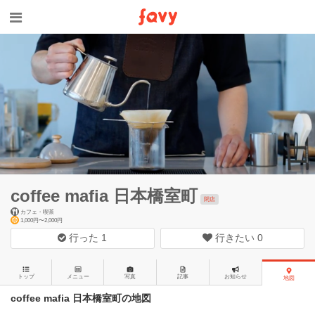
coffee mafia 日本橋室町
閉店
カフェ・喫茶
1,000円〜2,000円
行った
1
行きたい
0
トップ
メニュー
写真
記事
お知らせ
地図
coffee mafia 日本橋室町の地図