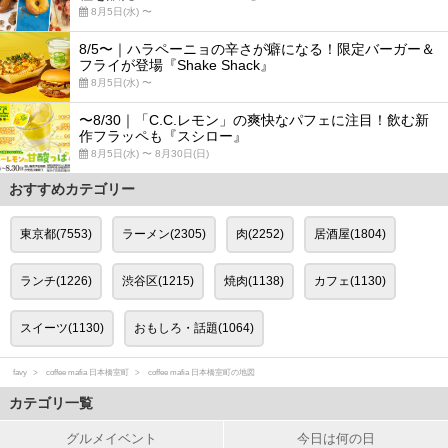
8月5日(水) 〜
8/5〜｜ハラペーニョの辛さが癖になる！限定バーガー＆
フライが登場『Shake Shack』
8月5日(水) 〜
〜8/30｜「C.C.レモン」の爽快なパフェに注目！飲む新
作フラッペも『スシロー』
8月5日(水) 〜 8月30日(日)
おすすめカテゴリー
東京都(7553)
ラーメン(2305)
肉(2252)
居酒屋(1804)
ランチ(1226)
渋谷区(1215)
焼肉(1138)
カフェ(1130)
スイーツ(1130)
おもしろ・話題(1064)
favy
coffee mafia 日本橋室町
coffee mafia 日本橋室町の地図
カテゴリ一覧
グルメイベント
今日は何の日