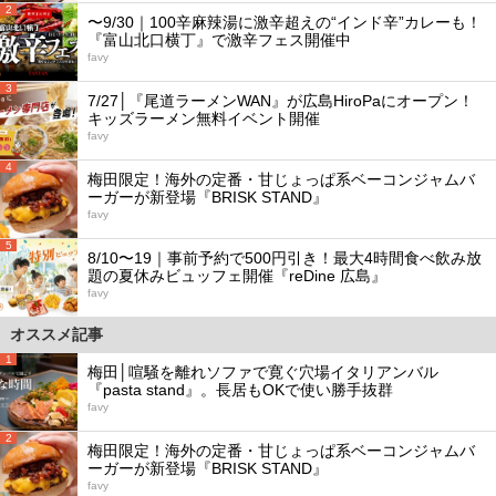
2
〜9/30｜100辛麻辣湯に激辛超えの“インド辛”カレーも！
『富山北口横丁』で激辛フェス開催中
favy
3
7/27│『尾道ラーメンWAN』が広島HiroPaにオープン！
キッズラーメン無料イベント開催
favy
4
梅田限定！海外の定番・甘じょっぱ系ベーコンジャムバ
ーガーが新登場『BRISK STAND』
favy
5
8/10〜19｜事前予約で500円引き！最大4時間食べ飲み放
題の夏休みビュッフェ開催『reDine 広島』
favy
オススメ記事
1
梅田│喧騒を離れソファで寛ぐ穴場イタリアンバル
『pasta stand』。長居もOKで使い勝手抜群
favy
2
梅田限定！海外の定番・甘じょっぱ系ベーコンジャムバ
ーガーが新登場『BRISK STAND』
favy