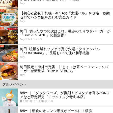
favy
2
【初心者必見】札幌・4PLAの『大通バル』を攻略！移動
ゼロでハシゴ飯を楽しむ完全ガイド
favy
3
梅田│切ったやつの次はこれ。極みのてりやきバーガーが
『BRISK STAND』の新定番！
favyグルメニュース
4
梅田│喧騒を離れソファで寛ぐ穴場イタリアンバル
『pasta stand』。長居もOKで使い勝手抜群
favy
5
梅田限定！海外の定番・甘じょっぱ系ベーコンジャムバ
ーガーが新登場『BRISK STAND』
favy
グルメイベント
8/8〜｜「ダックワーズ」が復刻！ピスタチオ香るパルフ
ェなど限定販売『ヨックモック青山本店』
8月8日(土) 〜 8月30日(日)
8/8〜｜朝食のオレンジ果皮がビールに！横浜