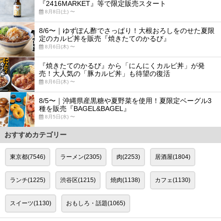
『2416MARKET』等で限定販売スタート
8月8日(土) 〜
8/6〜｜ゆずぽん酢でさっぱり！大根おろしをのせた夏限
定のカルビ丼を販売『焼きたてのかるび』
8月6日(木) 〜
『焼きたてのかるび』から「にんにくカルビ丼」が発
売！大人気の「豚カルビ丼」も待望の復活
8月6日(木) 〜
8/5〜｜沖縄県産黒糖や夏野菜を使用！夏限定ベーグル3
種を販売『BAGEL&BAGEL』
8月5日(水) 〜
おすすめカテゴリー
東京都(7546)
ラーメン(2305)
肉(2253)
居酒屋(1804)
ランチ(1225)
渋谷区(1215)
焼肉(1138)
カフェ(1130)
スイーツ(1130)
おもしろ・話題(1065)