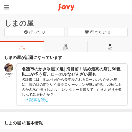
しまの屋
行った
0
行きたい
0
記事
地図
トップ
しまの屋が話題になっています
名護市のかき氷屋10選│海目前！眺め最高の店に50種
以上が揃う店、ローカルなぜんざい屋も
Amer
i･*:.
名護市には、地元住民から長年愛されるローカルなかき氷屋
に、海の目の前という最高ロケーションが魅力の店、50種以上
のかき氷が揃うお店も！ レンタカーを借りて、かき氷巡りを楽
しんでみませんか？
この記事を読む
しまの屋 の基本情報