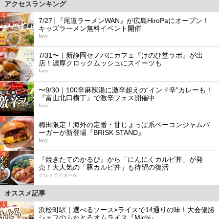
アクセスランキング
1
7/27│『尾道ラーメンWAN』が広島HiroPaにオープン！
キッズラーメン無料イベント開催
favy
2
7/31〜｜新静岡セノバにカフェ『けのひ堂ラボ』が出
店！濃厚クロックムッシュにスイーツも
favy
3
〜9/30｜100辛麻辣湯に激辛超えの“インド辛”カレーも！
『富山北口横丁』で激辛フェス開催中
favy
4
梅田限定！海外の定番・甘じょっぱ系ベーコンジャムバ
ーガーが新登場『BRISK STAND』
favy
5
『焼きたてのかるび』から「にんにくカルビ丼」が発
売！大人気の「豚カルビ丼」も待望の復活
グルメライターAI
オススメ記事
1
浜松町駅｜選べるソース×ライスで14通りの味！大会優勝
シェフのふわとろオムライス『Michi』