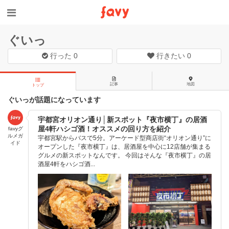
ぐいっ
行った
0
行きたい
0
記事
地図
トップ
ぐいっが話題になっています
宇都宮オリオン通り│新スポット『夜市横丁』の居酒
屋4軒ハシゴ酒！オススメの回り方を紹介
favyグ
ルメガ
宇都宮駅からバスで5分。アーケード型商店街“オリオン通り”に
イド
オープンした『夜市横丁』は、居酒屋を中心に12店舗が集まる
グルメの新スポットなんです。 今回はそんな『夜市横丁』の居
酒屋4軒をハシゴ酒...