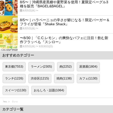
8/5〜｜沖縄県産黒糖や夏野菜を使用！夏限定ベーグル3
種を販売『BAGEL&BAGEL』
8月5日(水) 〜
8/5〜｜ハラペーニョの辛さが癖になる！限定バーガー＆
フライが登場『Shake Shack』
8月5日(水) 〜
〜8/30｜「C.C.レモン」の爽快なパフェに注目！飲む新
作フラッペも『スシロー』
8月5日(水) 〜 8月30日(日)
おすすめカテゴリー
東京都(7553)
ラーメン(2305)
肉(2252)
居酒屋(1804)
ランチ(1226)
渋谷区(1215)
焼肉(1138)
カフェ(1130)
スイーツ(1130)
おもしろ・話題(1064)
favy
ぐいっ
カテゴリ一覧