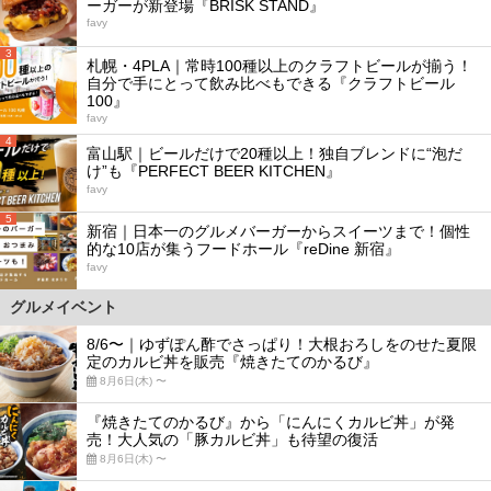
ーガーが新登場『BRISK STAND』
favy
3
札幌・4PLA｜常時100種以上のクラフトビールが揃う！
自分で手にとって飲み比べもできる『クラフトビール
100』
favy
4
富山駅｜ビールだけで20種以上！独自ブレンドに“泡だ
け”も『PERFECT BEER KITCHEN』
favy
5
新宿｜日本一のグルメバーガーからスイーツまで！個性
的な10店が集うフードホール『reDine 新宿』
favy
グルメイベント
8/6〜｜ゆずぽん酢でさっぱり！大根おろしをのせた夏限
定のカルビ丼を販売『焼きたてのかるび』
8月6日(木) 〜
『焼きたてのかるび』から「にんにくカルビ丼」が発
売！大人気の「豚カルビ丼」も待望の復活
8月6日(木) 〜