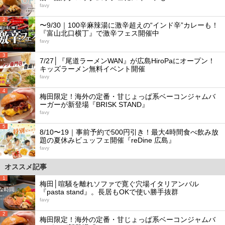
favy
2
〜9/30｜100辛麻辣湯に激辛超えの“インド辛”カレーも！
『富山北口横丁』で激辛フェス開催中
favy
3
7/27│『尾道ラーメンWAN』が広島HiroPaにオープン！
キッズラーメン無料イベント開催
favy
4
梅田限定！海外の定番・甘じょっぱ系ベーコンジャムバ
ーガーが新登場『BRISK STAND』
favy
5
8/10〜19｜事前予約で500円引き！最大4時間食べ飲み放
題の夏休みビュッフェ開催『reDine 広島』
favy
オススメ記事
1
梅田│喧騒を離れソファで寛ぐ穴場イタリアンバル
『pasta stand』。長居もOKで使い勝手抜群
favy
2
梅田限定！海外の定番・甘じょっぱ系ベーコンジャムバ