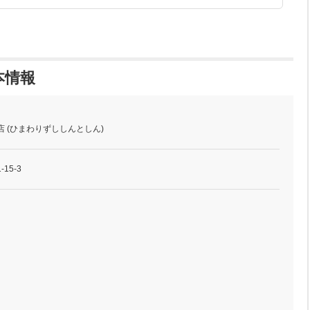
本情報
店 (ひまわりずししんとしん)
15-3