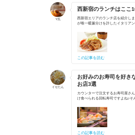
西新宿のランチはここ
西新宿エリアのランチ店を紹介しま
Y氏
が唯一暖簾分けを許したイタリアンの
この記事を読む
お好みのお寿司を好き
お店3選
イセたん
カウンターで注文するお寿司屋さん
け食べられる回転寿司ですよね♪そ
この記事を読む