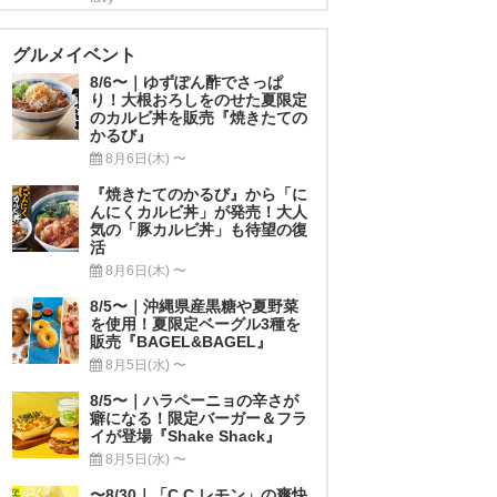
グルメイベント
8/6〜｜ゆずぽん酢でさっぱ
り！大根おろしをのせた夏限定
のカルビ丼を販売『焼きたての
かるび』
8月6日(木) 〜
『焼きたてのかるび』から「に
んにくカルビ丼」が発売！大人
気の「豚カルビ丼」も待望の復
活
8月6日(木) 〜
8/5〜｜沖縄県産黒糖や夏野菜
を使用！夏限定ベーグル3種を
販売『BAGEL&BAGEL』
8月5日(水) 〜
8/5〜｜ハラペーニョの辛さが
癖になる！限定バーガー＆フラ
イが登場『Shake Shack』
8月5日(水) 〜
〜8/30｜「C.C.レモン」の爽快