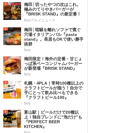
1
梅田│切ったやつの次はこれ。
極みのてりやきバーガーが
『BRISK STAND』の新定番！
favyグルメニュース
2
梅田│喧騒を離れソファで寛ぐ
穴場イタリアンバル『pasta
stand』。長居もOKで使い勝手
抜群
favy
3
梅田限定！海外の定番・甘じょ
っぱ系ベーコンジャムバーガー
が新登場『BRISK STAND』
favy
4
札幌・4PLA｜常時100種以上の
クラフトビールが揃う！自分で
手にとって飲み比べもできる
『クラフトビール100』
favy
5
富山駅｜ビールだけで20種以
上！独自ブレンドに“泡だけ”も
『PERFECT BEER
KITCHEN』
favy