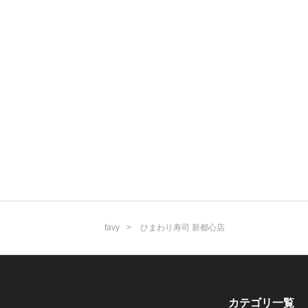
favy
ひまわり寿司 新都心店
カテゴリ一覧