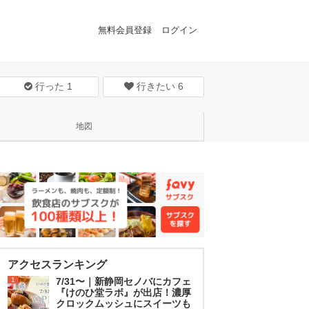
無料会員登録
ログイン
行った
1
行きたい
6
地図
アクセスランキング
1
7/31〜｜新静岡セノバにカフェ
『けのひ堂ラボ』が出店！濃厚
クロックムッシュにスイーツも