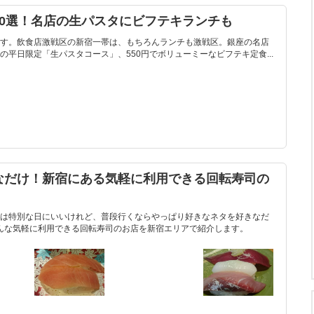
10選！名店の生パスタにビフテキランチも
す。飲食店激戦区の新宿一帯は、もちろんランチも激戦区。銀座の名店
平日限定「生パスタコース」、550円でボリューミーなビフテキ定食...
なだけ！新宿にある気軽に利用できる回転寿司の
は特別な日にいいけれど、普段行くならやっぱり好きなネタを好きなだ
んな気軽に利用できる回転寿司のお店を新宿エリアで紹介します。