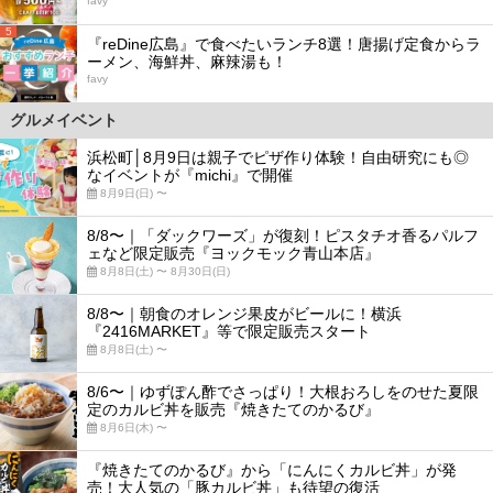
favy
5
『reDine広島』で食べたいランチ8選！唐揚げ定食からラ
ーメン、海鮮丼、麻辣湯も！
favy
グルメイベント
浜松町│8月9日は親子でピザ作り体験！自由研究にも◎
なイベントが『michi』で開催
8月9日(日) 〜
8/8〜｜「ダックワーズ」が復刻！ピスタチオ香るパルフ
ェなど限定販売『ヨックモック青山本店』
8月8日(土) 〜 8月30日(日)
8/8〜｜朝食のオレンジ果皮がビールに！横浜
『2416MARKET』等で限定販売スタート
8月8日(土) 〜
8/6〜｜ゆずぽん酢でさっぱり！大根おろしをのせた夏限
定のカルビ丼を販売『焼きたてのかるび』
8月6日(木) 〜
『焼きたてのかるび』から「にんにくカルビ丼」が発
売！大人気の「豚カルビ丼」も待望の復活