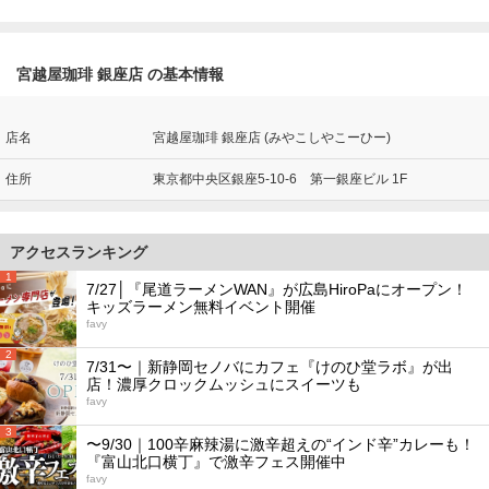
宮越屋珈琲 銀座店 の基本情報
店名
宮越屋珈琲 銀座店 (みやこしやこーひー)
住所
東京都中央区銀座5-10-6 第一銀座ビル 1F
アクセスランキング
1
7/27│『尾道ラーメンWAN』が広島HiroPaにオープン！
キッズラーメン無料イベント開催
favy
2
7/31〜｜新静岡セノバにカフェ『けのひ堂ラボ』が出
店！濃厚クロックムッシュにスイーツも
favy
3
〜9/30｜100辛麻辣湯に激辛超えの“インド辛”カレーも！
『富山北口横丁』で激辛フェス開催中
favy