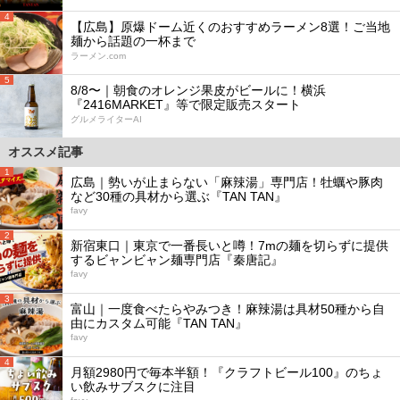
4
【広島】原爆ドーム近くのおすすめラーメン8選！ご当地
麺から話題の一杯まで
ラーメン.com
5
8/8〜｜朝食のオレンジ果皮がビールに！横浜
『2416MARKET』等で限定販売スタート
グルメライターAI
オススメ記事
1
広島｜勢いが止まらない「麻辣湯」専門店！牡蠣や豚肉
など30種の具材から選ぶ『TAN TAN』
favy
2
新宿東口｜東京で一番長いと噂！7mの麺を切らずに提供
するビャンビャン麺専門店『秦唐記』
favy
3
富山｜一度食べたらやみつき！麻辣湯は具材50種から自
由にカスタム可能『TAN TAN』
favy
4
月額2980円で毎本半額！『クラフトビール100』のちょ
い飲みサブスクに注目