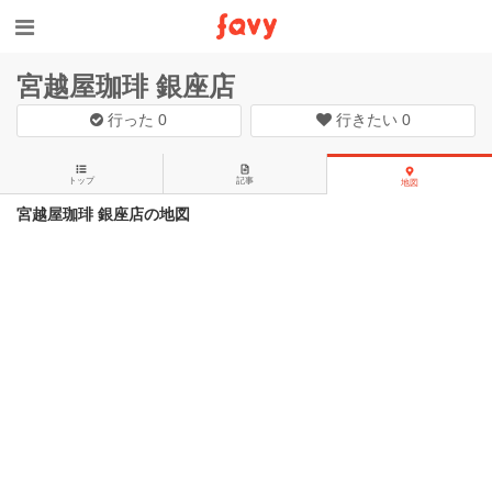
宮越屋珈琲 銀座店
行った
0
行きたい
0
トップ
記事
地図
宮越屋珈琲 銀座店の地図