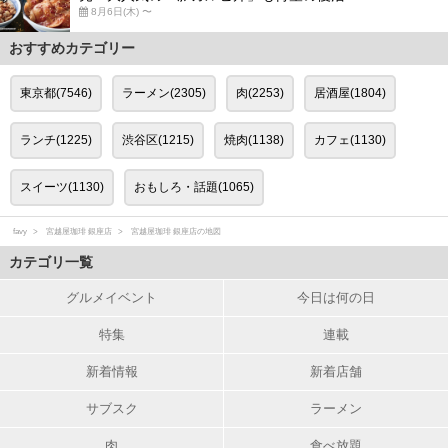
8月6日(木) 〜
おすすめカテゴリー
東京都(7546)
ラーメン(2305)
肉(2253)
居酒屋(1804)
ランチ(1225)
渋谷区(1215)
焼肉(1138)
カフェ(1130)
スイーツ(1130)
おもしろ・話題(1065)
favy
宮越屋珈琲 銀座店
宮越屋珈琲 銀座店の地図
カテゴリ一覧
グルメイベント
今日は何の日
特集
連載
新着情報
新着店舗
サブスク
ラーメン
肉
食べ放題