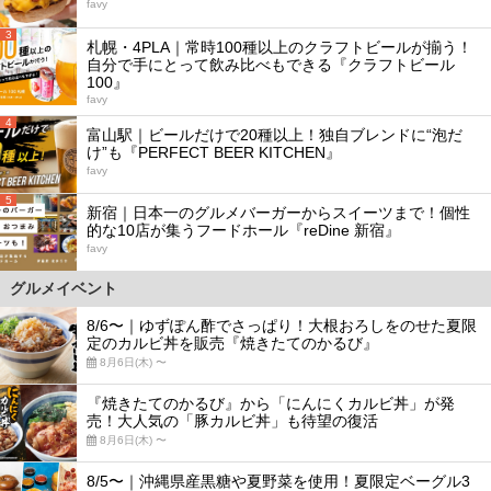
favy
3
札幌・4PLA｜常時100種以上のクラフトビールが揃う！
自分で手にとって飲み比べもできる『クラフトビール
100』
favy
4
富山駅｜ビールだけで20種以上！独自ブレンドに“泡だ
け”も『PERFECT BEER KITCHEN』
favy
5
新宿｜日本一のグルメバーガーからスイーツまで！個性
的な10店が集うフードホール『reDine 新宿』
favy
グルメイベント
8/6〜｜ゆずぽん酢でさっぱり！大根おろしをのせた夏限
定のカルビ丼を販売『焼きたてのかるび』
8月6日(木) 〜
『焼きたてのかるび』から「にんにくカルビ丼」が発
売！大人気の「豚カルビ丼」も待望の復活
8月6日(木) 〜
8/5〜｜沖縄県産黒糖や夏野菜を使用！夏限定ベーグル3