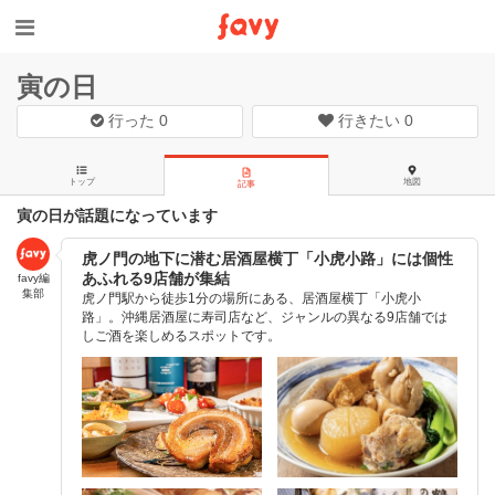
寅の日
行った
0
行きたい
0
トップ
地図
記事
寅の日が話題になっています
虎ノ門の地下に潜む居酒屋横丁「小虎小路」には個性
あふれる9店舗が集結
favy編
集部
虎ノ門駅から徒歩1分の場所にある、居酒屋横丁「小虎小
路」。沖縄居酒屋に寿司店など、ジャンルの異なる9店舗では
しご酒を楽しめるスポットです。