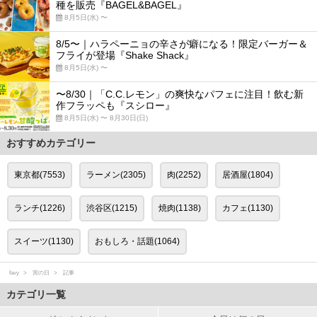
種を販売『BAGEL&BAGEL』
8月5日(水) 〜
8/5〜｜ハラペーニョの辛さが癖になる！限定バーガー＆
フライが登場『Shake Shack』
8月5日(水) 〜
〜8/30｜「C.C.レモン」の爽快なパフェに注目！飲む新
作フラッペも『スシロー』
8月5日(水) 〜 8月30日(日)
おすすめカテゴリー
東京都(7553)
ラーメン(2305)
肉(2252)
居酒屋(1804)
ランチ(1226)
渋谷区(1215)
焼肉(1138)
カフェ(1130)
スイーツ(1130)
おもしろ・話題(1064)
favy
寅の日
記事
カテゴリ一覧