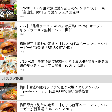
2
〜9/30｜100辛麻辣湯に激辛超えの“インド辛”カレーも！
『富山北口横丁』で激辛フェス開催中
favy
3
7/27│『尾道ラーメンWAN』が広島HiroPaにオープン！
キッズラーメン無料イベント開催
favy
4
梅田限定！海外の定番・甘じょっぱ系ベーコンジャムバ
ーガーが新登場『BRISK STAND』
favy
5
8/10〜19｜事前予約で500円引き！最大4時間食べ飲み放
題の夏休みビュッフェ開催『reDine 広島』
favy
オススメ記事
1
梅田│喧騒を離れソファで寛ぐ穴場イタリアンバル
『pasta stand』。長居もOKで使い勝手抜群
favy
2
梅田限定！海外の定番・甘じょっぱ系ベーコンジャムバ
ーガーが新登場『BRISK STAND』