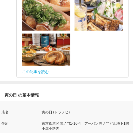
この記事を読む
寅の日 の基本情報
店名
寅の日 (トラノヒ)
住所
東京都港区虎ノ門1-16-4 アーバン虎ノ門ビル地下1階
小虎小路内