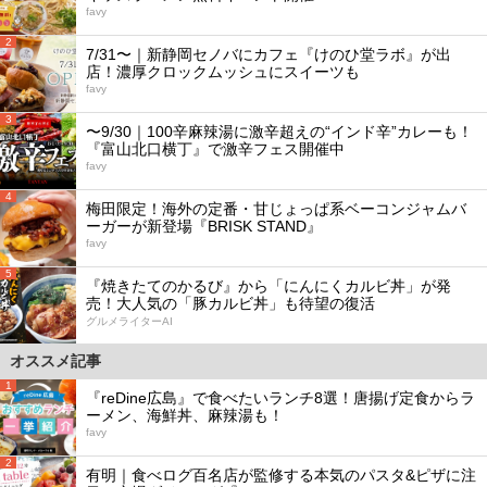
favy
2
7/31〜｜新静岡セノバにカフェ『けのひ堂ラボ』が出
店！濃厚クロックムッシュにスイーツも
favy
3
〜9/30｜100辛麻辣湯に激辛超えの“インド辛”カレーも！
『富山北口横丁』で激辛フェス開催中
favy
4
梅田限定！海外の定番・甘じょっぱ系ベーコンジャムバ
ーガーが新登場『BRISK STAND』
favy
5
『焼きたてのかるび』から「にんにくカルビ丼」が発
売！大人気の「豚カルビ丼」も待望の復活
グルメライターAI
オススメ記事
1
『reDine広島』で食べたいランチ8選！唐揚げ定食からラ
ーメン、海鮮丼、麻辣湯も！
favy
2
有明｜食べログ百名店が監修する本気のパスタ&ピザに注