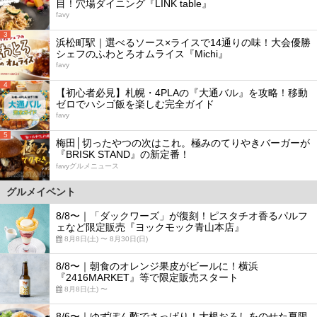
目！穴場ダイニング『LINK table』
favy
3
浜松町駅｜選べるソース×ライスで14通りの味！大会優勝
シェフのふわとろオムライス『Michi』
favy
4
【初心者必見】札幌・4PLAの『大通バル』を攻略！移動
ゼロでハシゴ飯を楽しむ完全ガイド
favy
5
梅田│切ったやつの次はこれ。極みのてりやきバーガーが
『BRISK STAND』の新定番！
favyグルメニュース
グルメイベント
8/8〜｜「ダックワーズ」が復刻！ピスタチオ香るパルフ
ェなど限定販売『ヨックモック青山本店』
8月8日(土) 〜 8月30日(日)
8/8〜｜朝食のオレンジ果皮がビールに！横浜
『2416MARKET』等で限定販売スタート
8月8日(土) 〜
8/6〜｜ゆずぽん酢でさっぱり！大根おろしをのせた夏限