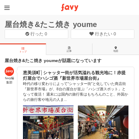
屋台焼き&たこ焼き youme
行った
0
行きたい
0
記事
地図
トップ
屋台焼き&たこ焼き youmeが話題になっています
恵美須町│シャッター街が活気溢れる観光地に！赤提
灯屋台でハシゴ酒『新世界市場屋台街』
favy編
集部
時代の移り変わりによって“シャッター街”と化していた商店街
『新世界市場』が、8台の屋台が並ぶ「ハシゴ酒スポット」と
なって復活！ 週末には国内の旅行客はもちろんのこと、外国か
らの旅行客や地元の人ま...