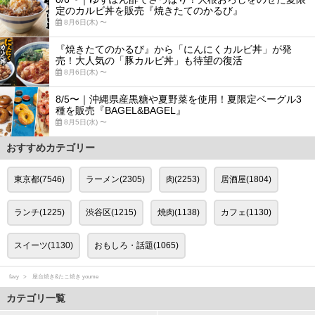
定のカルビ丼を販売『焼きたてのかるび』
8月6日(木) 〜
『焼きたてのかるび』から「にんにくカルビ丼」が発
売！大人気の「豚カルビ丼」も待望の復活
8月6日(木) 〜
8/5〜｜沖縄県産黒糖や夏野菜を使用！夏限定ベーグル3
種を販売『BAGEL&BAGEL』
8月5日(水) 〜
おすすめカテゴリー
東京都(7546)
ラーメン(2305)
肉(2253)
居酒屋(1804)
ランチ(1225)
渋谷区(1215)
焼肉(1138)
カフェ(1130)
スイーツ(1130)
おもしろ・話題(1065)
favy
屋台焼き&たこ焼き youme
カテゴリ一覧