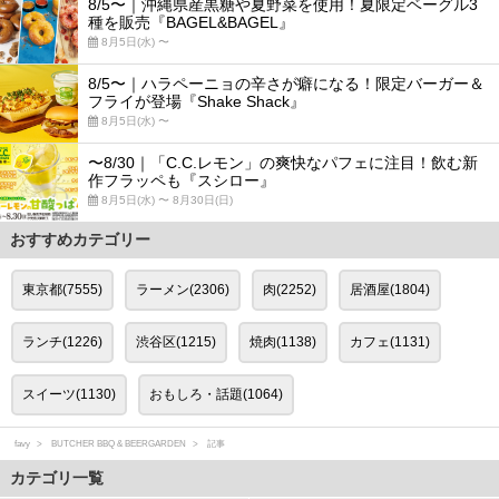
8/5〜｜沖縄県産黒糖や夏野菜を使用！夏限定ベーグル3
種を販売『BAGEL&BAGEL』
8月5日(水) 〜
8/5〜｜ハラペーニョの辛さが癖になる！限定バーガー＆
フライが登場『Shake Shack』
8月5日(水) 〜
〜8/30｜「C.C.レモン」の爽快なパフェに注目！飲む新
作フラッペも『スシロー』
8月5日(水) 〜 8月30日(日)
おすすめカテゴリー
東京都(7555)
ラーメン(2306)
肉(2252)
居酒屋(1804)
ランチ(1226)
渋谷区(1215)
焼肉(1138)
カフェ(1131)
スイーツ(1130)
おもしろ・話題(1064)
favy
BUTCHER BBQ & BEERGARDEN
記事
カテゴリ一覧