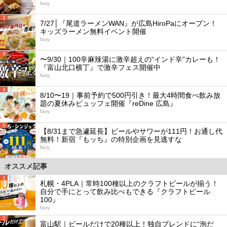
favy
2
7/27│『尾道ラーメンWAN』が広島HiroPaにオープン！
キッズラーメン無料イベント開催
favy
3
〜9/30｜100辛麻辣湯に激辛超えの“インド辛”カレーも！
『富山北口横丁』で激辛フェス開催中
favy
4
8/10〜19｜事前予約で500円引き！最大4時間食べ飲み放
題の夏休みビュッフェ開催『reDine 広島』
favy
5
【8/31まで急遽延長】ビールやサワーが111円！お通し代
無料！新宿『もッち』の特別企画を見逃すな
favy
オススメ記事
1
札幌・4PLA｜常時100種以上のクラフトビールが揃う！
自分で手にとって飲み比べもできる『クラフトビール
100』
favy
2
富山駅｜ビールだけで20種以上！独自ブレンドに“泡だ