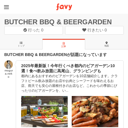
BUTCHER BBQ & BEERGARDEN
行った
0
行きたい
0
トップ
地図
記事
BUTCHER BBQ & BEERGARDENが話題になっています
2025年最新版！今年行くべき都内のビアガーデン10
選！食べ飲み放題に高尾山、グランピングも
mogur
a.nek
都内にあるおすすめのビアガーデンを10店舗紹介します。クラ
o
フトビール飲み放題のお店やお肉とシーフードを味わえるお
店、雨天でも安心の屋根付きのお店など。これからの季節にぴ
ったりのビアガーデンを、い...