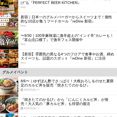
け”も『PERFECT BEER KITCHEN』
favy
3
新宿｜日本一のグルメバーガーからスイーツまで！個性
的な10店が集うフードホール『reDine 新宿』
favy
4
〜9/30｜100辛麻辣湯に激辛超えの“インド辛”カレーも！
『富山北口横丁』で激辛フェス開催中
favy
5
【新宿】雰囲気の異なる4つのフロアで食事やお酒、締め
スイーツも。話題のスポット『reDine 新宿』に注目
favy
グルメイベント
8/6〜｜ゆずぽん酢でさっぱり！大根おろしをのせた夏限
定のカルビ丼を販売『焼きたてのかるび』
8月6日(木) 〜
『焼きたてのかるび』から「にんにくカルビ丼」が発
売！大人気の「豚カルビ丼」も待望の復活
8月6日(木) 〜