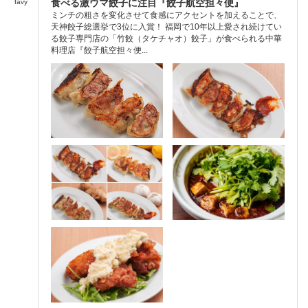
食べる激ウマ餃子に注目『餃子航空担々便』
favy
ミンチの粗さを変化させて食感にアクセントを加えることで、
天神餃子総選挙で3位に入賞！ 福岡で10年以上愛され続けてい
る餃子専門店の「竹餃（タケチャオ）餃子」が食べられる中華
料理店『餃子航空担々便...