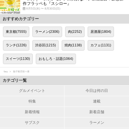
作フラッペも『スシロー』
8月5日(水) 〜 8月30日(日)
おすすめカテゴリー
東京都(7555)
ラーメン(2306)
肉(2252)
居酒屋(1804)
ランチ(1226)
渋谷区(1215)
焼肉(1138)
カフェ(1131)
スイーツ(1130)
おもしろ・話題(1064)
favy
餃子航空担々便
カテゴリ一覧
グルメイベント
今日は何の日
特集
連載
新着情報
新着店舗
サブスク
ラーメン