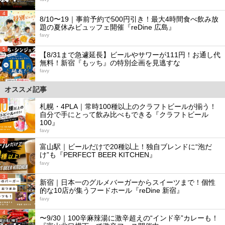
4
8/10〜19｜事前予約で500円引き！最大4時間食べ飲み放
題の夏休みビュッフェ開催『reDine 広島』
favy
5
【8/31まで急遽延長】ビールやサワーが111円！お通し代
無料！新宿『もッち』の特別企画を見逃すな
favy
オススメ記事
1
札幌・4PLA｜常時100種以上のクラフトビールが揃う！
自分で手にとって飲み比べもできる『クラフトビール
100』
favy
2
富山駅｜ビールだけで20種以上！独自ブレンドに“泡だ
け”も『PERFECT BEER KITCHEN』
favy
3
新宿｜日本一のグルメバーガーからスイーツまで！個性
的な10店が集うフードホール『reDine 新宿』
favy
4
〜9/30｜100辛麻辣湯に激辛超えの“インド辛”カレーも！