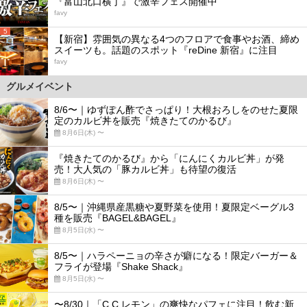
『富山北口横丁』で激辛フェス開催中
favy
5
【新宿】雰囲気の異なる4つのフロアで食事やお酒、締め
スイーツも。話題のスポット『reDine 新宿』に注目
favy
グルメイベント
8/6〜｜ゆずぽん酢でさっぱり！大根おろしをのせた夏限
定のカルビ丼を販売『焼きたてのかるび』
8月6日(木) 〜
『焼きたてのかるび』から「にんにくカルビ丼」が発
売！大人気の「豚カルビ丼」も待望の復活
8月6日(木) 〜
8/5〜｜沖縄県産黒糖や夏野菜を使用！夏限定ベーグル3
種を販売『BAGEL&BAGEL』
8月5日(水) 〜
8/5〜｜ハラペーニョの辛さが癖になる！限定バーガー＆
フライが登場『Shake Shack』
8月5日(水) 〜
〜8/30｜「C.C.レモン」の爽快なパフェに注目！飲む新