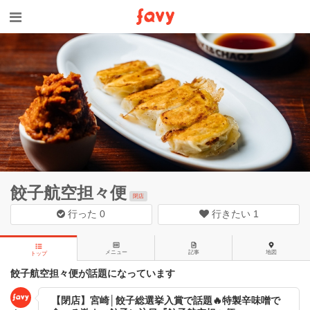
餃子航空担々便
閉店
行った
0
行きたい
1
メニュー
記事
地図
トップ
餃子航空担々便が話題になっています
【閉店】宮崎│餃子総選挙入賞で話題🔥特製辛味噌で