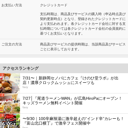
お支払い方法
クレジットカード
支払時期は、商品及びサービスの購入時（申込時点及び
契約更新時点）となり、登録されたクレジットカードに
より支払われます。各クレジットカード会社に対する支
払時期については各クレジットカード会社の会員規約に
基づくお支払いとなります。
ご注文の方法
商品及びサービスの提供時期は、当該商品及びサービス
ごとに表示しております。
アクセスランキング
1
7/31〜｜新静岡セノバにカフェ『けのひ堂ラボ』が出
店！濃厚クロックムッシュにスイーツも
favy
2
7/27│『尾道ラーメンWAN』が広島HiroPaにオープン！
キッズラーメン無料イベント開催
favy
3
〜9/30｜100辛麻辣湯に激辛超えの“インド辛”カレーも！
『富山北口横丁』で激辛フェス開催中
favy