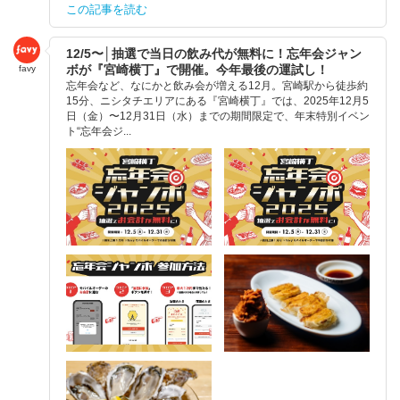
この記事を読む
12/5〜│抽選で当日の飲み代が無料に！忘年会ジャン
ボが『宮崎横丁』で開催。今年最後の運試し！
favy
忘年会など、なにかと飲み会が増える12月。宮崎駅から徒歩約
15分、ニシタチエリアにある『宮崎横丁』では、2025年12月5
日（金）〜12月31日（水）までの期間限定で、年末特別イベン
ト“忘年会ジ...