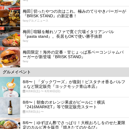
3
梅田│切ったやつの次はこれ。極みのてりやきバーガーが
『BRISK STAND』の新定番！
favyグルメニュース
4
梅田│喧騒を離れソファで寛ぐ穴場イタリアンバル
『pasta stand』。長居もOKで使い勝手抜群
favy
5
梅田限定！海外の定番・甘じょっぱ系ベーコンジャムバ
ーガーが新登場『BRISK STAND』
favy
グルメイベント
8/8〜｜「ダックワーズ」が復刻！ピスタチオ香るパルフ
ェなど限定販売『ヨックモック青山本店』
8月8日(土) 〜 8月30日(日)
8/8〜｜朝食のオレンジ果皮がビールに！横浜
『2416MARKET』等で限定販売スタート
8月8日(土) 〜
8/6〜｜ゆずぽん酢でさっぱり！大根おろしをのせた夏限
定のカルビ丼を販売『焼きたてのかるび』