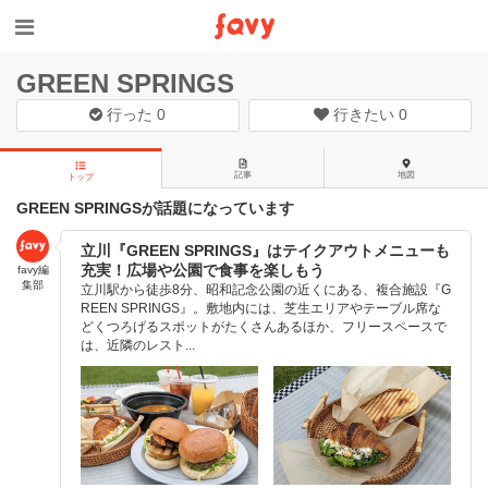
GREEN SPRINGS
行った
0
行きたい
0
記事
地図
トップ
GREEN SPRINGSが話題になっています
立川『GREEN SPRINGS』はテイクアウトメニューも
充実！広場や公園で食事を楽しもう
favy編
集部
立川駅から徒歩8分、昭和記念公園の近くにある、複合施設『G
REEN SPRINGS』。敷地内には、芝生エリアやテーブル席な
どくつろげるスポットがたくさんあるほか、フリースペースで
は、近隣のレスト...