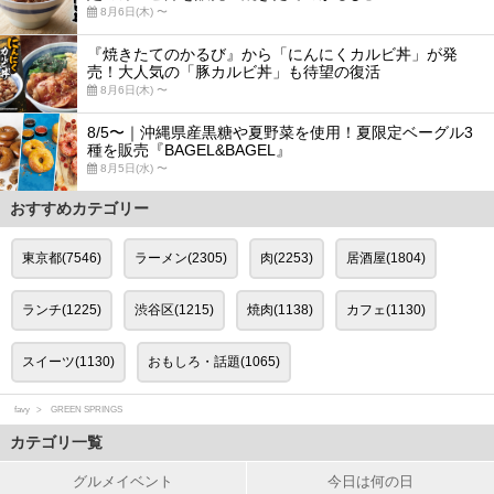
8月6日(木) 〜
『焼きたてのかるび』から「にんにくカルビ丼」が発
売！大人気の「豚カルビ丼」も待望の復活
8月6日(木) 〜
8/5〜｜沖縄県産黒糖や夏野菜を使用！夏限定ベーグル3
種を販売『BAGEL&BAGEL』
8月5日(水) 〜
おすすめカテゴリー
東京都(7546)
ラーメン(2305)
肉(2253)
居酒屋(1804)
ランチ(1225)
渋谷区(1215)
焼肉(1138)
カフェ(1130)
スイーツ(1130)
おもしろ・話題(1065)
favy
GREEN SPRINGS
カテゴリ一覧
グルメイベント
今日は何の日