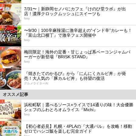
2
7/31〜｜新静岡セノバにカフェ『けのひ堂ラボ』が出
店！濃厚クロックムッシュにスイーツも
favy
3
〜9/30｜100辛麻辣湯に激辛超えの“インド辛”カレーも！
『富山北口横丁』で激辛フェス開催中
favy
4
梅田限定！海外の定番・甘じょっぱ系ベーコンジャムバ
ーガーが新登場『BRISK STAND』
favy
5
『焼きたてのかるび』から「にんにくカルビ丼」が発
売！大人気の「豚カルビ丼」も待望の復活
グルメライターAI
オススメ記事
1
浜松町駅｜選べるソース×ライスで14通りの味！大会優勝
シェフのふわとろオムライス『Michi』
favy
2
【初心者必見】札幌・4PLAの『大通バル』を攻略！移動
ゼロでハシゴ飯を楽しむ完全ガイド
favy