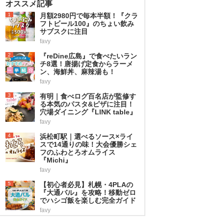
オススメ記事
1
月額2980円で毎本半額！『クラ
フトビール100』のちょい飲み
サブスクに注目
favy
2
『reDine広島』で食べたいラン
チ8選！唐揚げ定食からラーメ
ン、海鮮丼、麻辣湯も！
favy
3
有明｜食べログ百名店が監修す
る本気のパスタ&ピザに注目！
穴場ダイニング『LINK table』
favy
4
浜松町駅｜選べるソース×ライ
スで14通りの味！大会優勝シェ
フのふわとろオムライス
『Michi』
favy
5
【初心者必見】札幌・4PLAの
『大通バル』を攻略！移動ゼロ
でハシゴ飯を楽しむ完全ガイド
favy