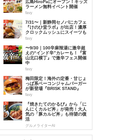
広島HiroPaにオープン！キッズ
ラーメン無料イベント開催
favy
2
7/31〜｜新静岡セノバにカフェ
『けのひ堂ラボ』が出店！濃厚
クロックムッシュにスイーツも
favy
3
〜9/30｜100辛麻辣湯に激辛超
えの“インド辛”カレーも！『富
山北口横丁』で激辛フェス開催
中
favy
4
梅田限定！海外の定番・甘じょ
っぱ系ベーコンジャムバーガー
が新登場『BRISK STAND』
favy
5
『焼きたてのかるび』から「に
んにくカルビ丼」が発売！大人
気の「豚カルビ丼」も待望の復
活
グルメライターAI