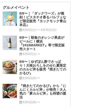
グルメイベント
8/8〜｜「ダックワーズ」が復
刻！ピスタチオ香るパルフェな
ど限定販売『ヨックモック青山
本店』
8月8日(土) 〜 8月30日(日)
8/8〜｜朝食のオレンジ果皮が
ビールに！横浜
『2416MARKET』等で限定販
売スタート
8月8日(土) 〜
8/6〜｜ゆずぽん酢でさっぱ
り！大根おろしをのせた夏限定
のカルビ丼を販売『焼きたての
かるび』
8月6日(木) 〜
『焼きたてのかるび』から「に
んにくカルビ丼」が発売！大人
気の「豚カルビ丼」も待望の復
活
8月6日(木) 〜