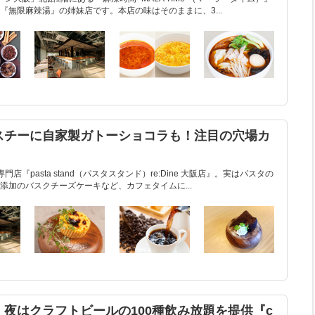
無限麻辣湯』の姉妹店です。本店の味はそのままに、3...
スチーに自家製ガトーショコラも！注目の穴場カ
『pasta stand（パスタスタンド）re:Dine 大阪店』。実はパスタの
添加のバスクチーズケーキなど、カフェタイムに...
夜はクラフトビールの100種飲み放題を提供『c