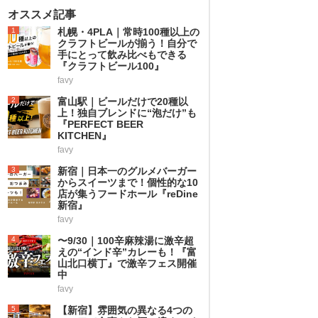
オススメ記事
1
札幌・4PLA｜常時100種以上の
クラフトビールが揃う！自分で
手にとって飲み比べもできる
『クラフトビール100』
favy
2
富山駅｜ビールだけで20種以
上！独自ブレンドに“泡だけ”も
『PERFECT BEER
KITCHEN』
favy
3
新宿｜日本一のグルメバーガー
からスイーツまで！個性的な10
店が集うフードホール『reDine
新宿』
favy
4
〜9/30｜100辛麻辣湯に激辛超
えの“インド辛”カレーも！『富
山北口横丁』で激辛フェス開催
中
favy
5
【新宿】雰囲気の異なる4つの