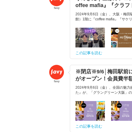
offee mafia』『クラ
favy
2024年9月6日（金）、大阪・梅
館）1階に『coffee mafia』『サケ
この記事を読む
※閉店※9/6│梅田駅
がオープン！会員費半
favy
2024年9月6日（金）、全国の魅
た』が、「グラングリーン大阪」の「JA
この記事を読む