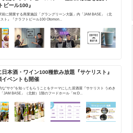
フトビール100』
田駅前に開業する商業施設「グラングリーン大阪」内「JAM BASE」（北
リスト』『クラフトビール100 Otomon...
前に日本酒・ワイン100種飲み放題『サケリスト』
額イベントも開催
力的な“サケ”を知ってもらうことをテーマにした居酒屋『サケリスト うめき
M BASE」（北館）1階のフードホール「re:D...