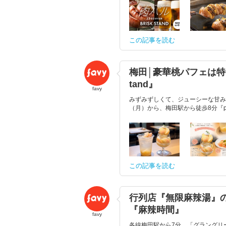
この記事を読む
梅田│豪華桃パフェは特
tand』
favy
みずみずしくて、ジューシーな甘み
（月）から、梅田駅から徒歩8分『pas
この記事を読む
行列店『無限麻辣湯』
『麻辣時間』
favy
各線梅田駅から7分、「グラングリーン