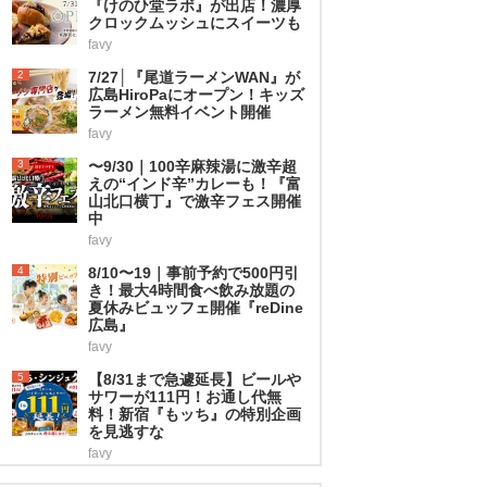
『けのひ堂ラボ』が出店！濃厚
クロックムッシュにスイーツも
favy
2
7/27│『尾道ラーメンWAN』が
広島HiroPaにオープン！キッズ
ラーメン無料イベント開催
favy
3
〜9/30｜100辛麻辣湯に激辛超
えの“インド辛”カレーも！『富
山北口横丁』で激辛フェス開催
中
favy
4
8/10〜19｜事前予約で500円引
き！最大4時間食べ飲み放題の
夏休みビュッフェ開催『reDine
広島』
favy
5
【8/31まで急遽延長】ビールや
サワーが111円！お通し代無
料！新宿『もッち』の特別企画
を見逃すな
favy