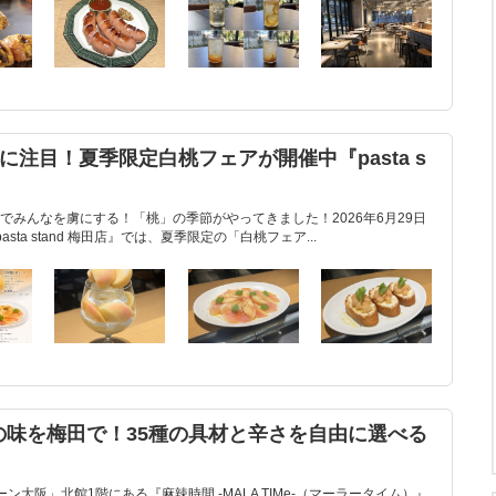
に注目！夏季限定白桃フェアが開催中『pasta s
でみんなを虜にする！「桃」の季節がやってきました！2026年6月29日
ta stand 梅田店』では、夏季限定の「白桃フェア...
の味を梅田で！35種の具材と辛さを自由に選べる
大阪」北館1階にある『麻辣時間 -MALA TIMe-（マーラータイム）』