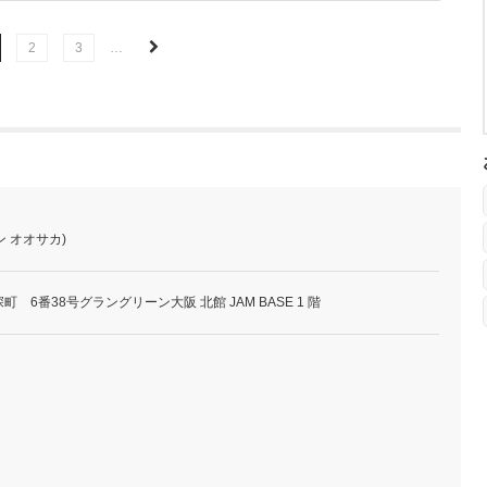
2
3
…
イン オオサカ)
 6番38号グラングリーン大阪 北館 JAM BASE 1 階