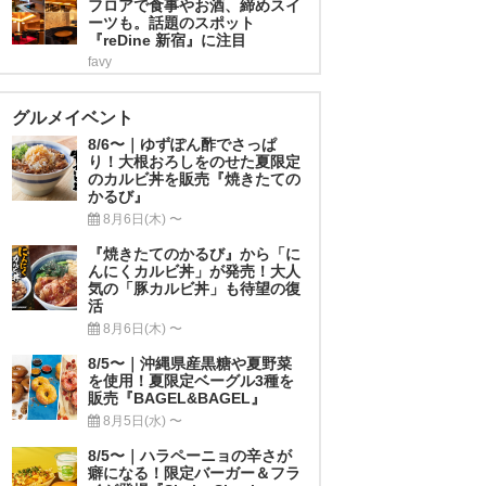
フロアで食事やお酒、締めスイ
ーツも。話題のスポット
『reDine 新宿』に注目
favy
グルメイベント
8/6〜｜ゆずぽん酢でさっぱ
り！大根おろしをのせた夏限定
のカルビ丼を販売『焼きたての
かるび』
8月6日(木) 〜
『焼きたてのかるび』から「に
んにくカルビ丼」が発売！大人
気の「豚カルビ丼」も待望の復
活
8月6日(木) 〜
8/5〜｜沖縄県産黒糖や夏野菜
を使用！夏限定ベーグル3種を
販売『BAGEL&BAGEL』
8月5日(水) 〜
8/5〜｜ハラペーニョの辛さが
癖になる！限定バーガー＆フラ