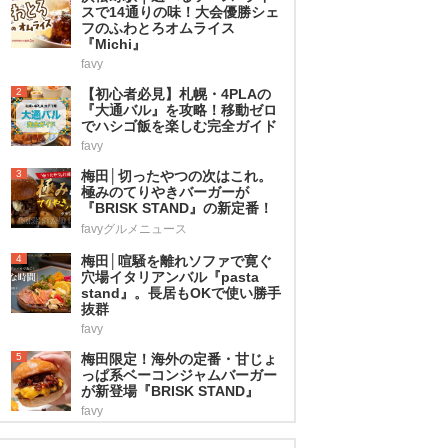
スで14通りの味！大会優勝シェ
フのふわとろオムライス
『Michi』
favy
2
【初心者必見】札幌・4PLAの
『大通バル』を攻略！移動ゼロ
でハシゴ飯を楽しむ完全ガイド
favy
3
梅田│切ったやつの次はこれ。
極みのてりやきバーガーが
『BRISK STAND』の新定番！
favyグルメニュース
4
梅田│喧騒を離れソファで寛ぐ
穴場イタリアンバル『pasta
stand』。長居もOKで使い勝手
抜群
favy
5
梅田限定！海外の定番・甘じょ
っぱ系ベーコンジャムバーガー
が新登場『BRISK STAND』
favy