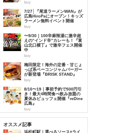
favy
2
7/27│『尾道ラーメンWAN』が
広島HiroPaにオープン！キッズ
ラーメン無料イベント開催
favy
3
〜9/30｜100辛麻辣湯に激辛超
えの“インド辛”カレーも！『富
山北口横丁』で激辛フェス開催
中
favy
4
梅田限定！海外の定番・甘じょ
っぱ系ベーコンジャムバーガー
が新登場『BRISK STAND』
favy
5
8/10〜19｜事前予約で500円引
き！最大4時間食べ飲み放題の
夏休みビュッフェ開催『reDine
広島』
favy
オススメ記事
1
浜松町駅｜選べるソース×ライ