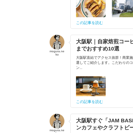
この記事を読む
大阪駅｜自家焙煎コー
までおすすめ10選
mogura.ne
ko
大阪駅直結でアクセス抜群！商業施
選してご紹介します。こだわりのコ
ン...
この記事を読む
大阪駅すぐ「JAM B
ンカフェやクラフトビ
mogura.ne