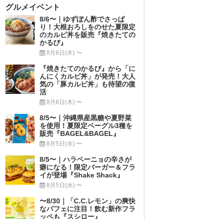
グルメイベント
8/6〜｜ゆずぽん酢でさっぱ
り！大根おろしをのせた夏限定
のカルビ丼を販売『焼きたての
かるび』
8月6日(木) 〜
『焼きたてのかるび』から「に
んにくカルビ丼」が発売！大人
気の「豚カルビ丼」も待望の復
活
8月6日(木) 〜
8/5〜｜沖縄県産黒糖や夏野菜
を使用！夏限定ベーグル3種を
販売『BAGEL&BAGEL』
8月5日(水) 〜
8/5〜｜ハラペーニョの辛さが
癖になる！限定バーガー＆フラ
イが登場『Shake Shack』
8月5日(水) 〜
〜8/30｜「C.C.レモン」の爽快
なパフェに注目！飲む新作フラ
ッペも『スシロー』