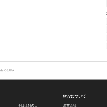
afe OSAKA
favyについて
今日は何の日
運営会社