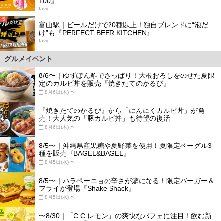
100』
favy
5
富山駅｜ビールだけで20種以上！独自ブレンドに“泡だ
け”も『PERFECT BEER KITCHEN』
favy
グルメイベント
8/6〜｜ゆずぽん酢でさっぱり！大根おろしをのせた夏限
定のカルビ丼を販売『焼きたてのかるび』
8月6日(木) 〜
『焼きたてのかるび』から「にんにくカルビ丼」が発
売！大人気の「豚カルビ丼」も待望の復活
8月6日(木) 〜
8/5〜｜沖縄県産黒糖や夏野菜を使用！夏限定ベーグル3
種を販売『BAGEL&BAGEL』
8月5日(水) 〜
8/5〜｜ハラペーニョの辛さが癖になる！限定バーガー＆
フライが登場『Shake Shack』
8月5日(水) 〜
〜8/30｜「C.C.レモン」の爽快なパフェに注目！飲む新