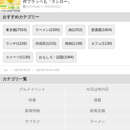
作フラッペも『スシロー』
8月5日(水) 〜 8月30日(日)
おすすめカテゴリー
東京都(7553)
ラーメン(2305)
肉(2252)
居酒屋(1804)
ランチ(1226)
渋谷区(1215)
焼肉(1138)
カフェ(1130)
スイーツ(1130)
おもしろ・話題(1064)
favy
大阪生野 桃太郎
大阪生野 桃太郎の地図
カテゴリ一覧
グルメイベント
今日は何の日
特集
連載
新着情報
新着店舗
サブスク
ラーメン