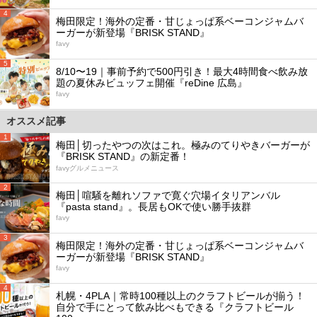
4
梅田限定！海外の定番・甘じょっぱ系ベーコンジャムバ
ーガーが新登場『BRISK STAND』
favy
5
8/10〜19｜事前予約で500円引き！最大4時間食べ飲み放
題の夏休みビュッフェ開催『reDine 広島』
favy
オススメ記事
1
梅田│切ったやつの次はこれ。極みのてりやきバーガーが
『BRISK STAND』の新定番！
favyグルメニュース
2
梅田│喧騒を離れソファで寛ぐ穴場イタリアンバル
『pasta stand』。長居もOKで使い勝手抜群
favy
3
梅田限定！海外の定番・甘じょっぱ系ベーコンジャムバ
ーガーが新登場『BRISK STAND』
favy
4
札幌・4PLA｜常時100種以上のクラフトビールが揃う！
自分で手にとって飲み比べもできる『クラフトビール