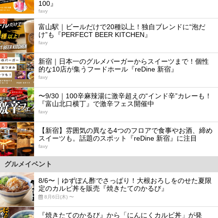
100』
favy
2
富山駅｜ビールだけで20種以上！独自ブレンドに“泡だ
け”も『PERFECT BEER KITCHEN』
favy
3
新宿｜日本一のグルメバーガーからスイーツまで！個性
的な10店が集うフードホール『reDine 新宿』
favy
4
〜9/30｜100辛麻辣湯に激辛超えの“インド辛”カレーも！
『富山北口横丁』で激辛フェス開催中
favy
5
【新宿】雰囲気の異なる4つのフロアで食事やお酒、締め
スイーツも。話題のスポット『reDine 新宿』に注目
favy
グルメイベント
8/6〜｜ゆずぽん酢でさっぱり！大根おろしをのせた夏限
定のカルビ丼を販売『焼きたてのかるび』
8月6日(木) 〜
『焼きたてのかるび』から「にんにくカルビ丼」が発