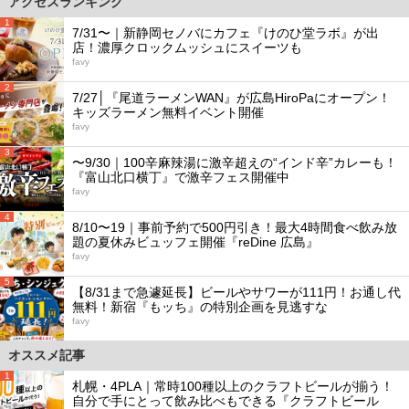
アクセスランキング
1
7/31〜｜新静岡セノバにカフェ『けのひ堂ラボ』が出
店！濃厚クロックムッシュにスイーツも
favy
2
7/27│『尾道ラーメンWAN』が広島HiroPaにオープン！
キッズラーメン無料イベント開催
favy
3
〜9/30｜100辛麻辣湯に激辛超えの“インド辛”カレーも！
『富山北口横丁』で激辛フェス開催中
favy
4
8/10〜19｜事前予約で500円引き！最大4時間食べ飲み放
題の夏休みビュッフェ開催『reDine 広島』
favy
5
【8/31まで急遽延長】ビールやサワーが111円！お通し代
無料！新宿『もッち』の特別企画を見逃すな
favy
オススメ記事
1
札幌・4PLA｜常時100種以上のクラフトビールが揃う！
自分で手にとって飲み比べもできる『クラフトビール