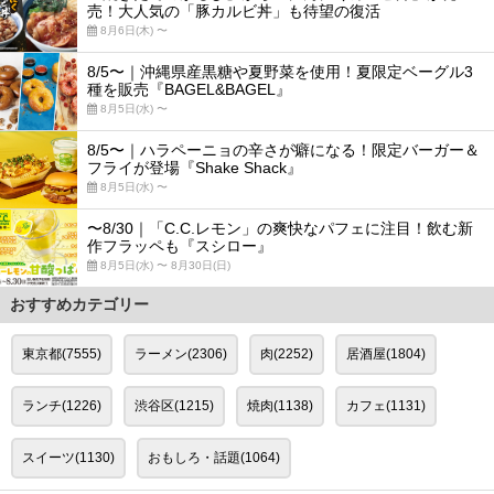
売！大人気の「豚カルビ丼」も待望の復活
8月6日(木) 〜
8/5〜｜沖縄県産黒糖や夏野菜を使用！夏限定ベーグル3
種を販売『BAGEL&BAGEL』
8月5日(水) 〜
8/5〜｜ハラペーニョの辛さが癖になる！限定バーガー＆
フライが登場『Shake Shack』
8月5日(水) 〜
〜8/30｜「C.C.レモン」の爽快なパフェに注目！飲む新
作フラッペも『スシロー』
8月5日(水) 〜 8月30日(日)
おすすめカテゴリー
東京都(7555)
ラーメン(2306)
肉(2252)
居酒屋(1804)
ランチ(1226)
渋谷区(1215)
焼肉(1138)
カフェ(1131)
スイーツ(1130)
おもしろ・話題(1064)