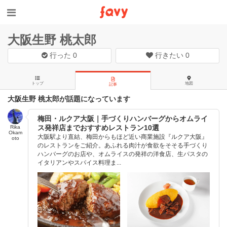
大阪生野 桃太郎
行った
0
行きたい
0
トップ
地図
記事
大阪生野 桃太郎が話題になっています
梅田・ルクア大阪｜手づくりハンバーグからオムライ
ス発祥店までおすすめレストラン10選
Rika
Okam
大阪駅より直結、梅田からもほど近い商業施設『ルクア大阪』
oto
のレストランをご紹介。あふれる肉汁が食欲をそそる手づくり
ハンバーグのお店や、オムライスの発祥の洋食店、生パスタの
イタリアンやスパイス料理ま...