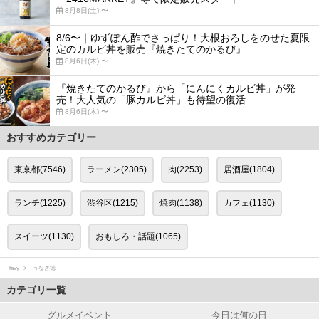
8月8日(土) 〜
8/6〜｜ゆずぽん酢でさっぱり！大根おろしをのせた夏限
定のカルビ丼を販売『焼きたてのかるび』
8月6日(木) 〜
『焼きたてのかるび』から「にんにくカルビ丼」が発
売！大人気の「豚カルビ丼」も待望の復活
8月6日(木) 〜
おすすめカテゴリー
東京都(7546)
ラーメン(2305)
肉(2253)
居酒屋(1804)
ランチ(1225)
渋谷区(1215)
焼肉(1138)
カフェ(1130)
スイーツ(1130)
おもしろ・話題(1065)
favy
うなぎ徳
カテゴリ一覧
グルメイベント
今日は何の日