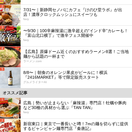
2
7/31〜｜新静岡セノバにカフェ『けのひ堂ラボ』が出
店！濃厚クロックムッシュにスイーツも
favy
3
〜9/30｜100辛麻辣湯に激辛超えの“インド辛”カレーも！
『富山北口横丁』で激辛フェス開催中
favy
4
【広島】原爆ドーム近くのおすすめラーメン8選！ご当地
麺から話題の一杯まで
ラーメン.com
5
8/8〜｜朝食のオレンジ果皮がビールに！横浜
『2416MARKET』等で限定販売スタート
グルメライターAI
オススメ記事
1
広島｜勢いが止まらない「麻辣湯」専門店！牡蠣や豚肉
など30種の具材から選ぶ『TAN TAN』
favy
2
新宿東口｜東京で一番長いと噂！7mの麺を切らずに提供
するビャンビャン麺専門店『秦唐記』