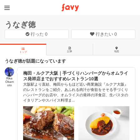
うなぎ徳
行った
0
行きたい
0
記事
地図
トップ
うなぎ徳が話題になっています
梅田・ルクア大阪｜手づくりハンバーグからオムライ
ス発祥店までおすすめレストラン10選
Rika
Okam
大阪駅より直結、梅田からもほど近い商業施設『ルクア大阪』
oto
のレストランをご紹介。あふれる肉汁が食欲をそそる手づくり
ハンバーグのお店や、オムライスの発祥の洋食店、生パスタの
イタリアンやスパイス料理ま...