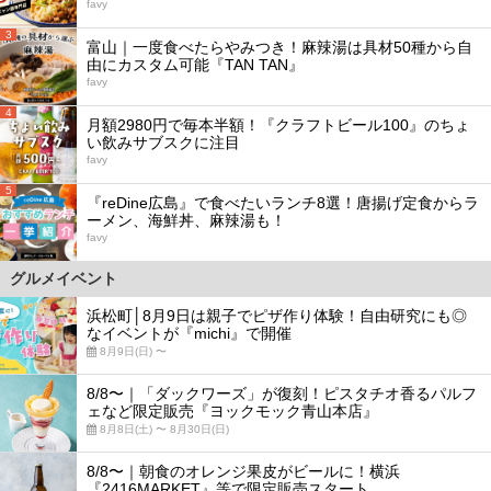
favy
3
富山｜一度食べたらやみつき！麻辣湯は具材50種から自
由にカスタム可能『TAN TAN』
favy
4
月額2980円で毎本半額！『クラフトビール100』のちょ
い飲みサブスクに注目
favy
5
『reDine広島』で食べたいランチ8選！唐揚げ定食からラ
ーメン、海鮮丼、麻辣湯も！
favy
グルメイベント
浜松町│8月9日は親子でピザ作り体験！自由研究にも◎
なイベントが『michi』で開催
8月9日(日) 〜
8/8〜｜「ダックワーズ」が復刻！ピスタチオ香るパルフ
ェなど限定販売『ヨックモック青山本店』
8月8日(土) 〜 8月30日(日)
8/8〜｜朝食のオレンジ果皮がビールに！横浜
『2416MARKET』等で限定販売スタート