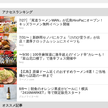
アクセスランキング
1
7/27│『尾道ラーメンWAN』が広島HiroPaにオープン！
キッズラーメン無料イベント開催
favy
2
7/31〜｜新静岡セノバにカフェ『けのひ堂ラボ』が出
店！濃厚クロックムッシュにスイーツも
favy
3
〜9/30｜100辛麻辣湯に激辛超えの“インド辛”カレーも！
『富山北口横丁』で激辛フェス開催中
favy
4
【広島】原爆ドーム近くのおすすめラーメン8選！ご当地
麺から話題の一杯まで
ラーメン.com
5
8/8〜｜朝食のオレンジ果皮がビールに！横浜
『2416MARKET』等で限定販売スタート
グルメライターAI
オススメ記事