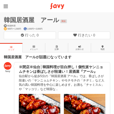
韓国居酒屋 アール
閉店
韓国料理
500円〜1,500円
2,000円〜3,000円
行った
0
行きたい
0
メニュー
記事
お知らせ
地図
トップ
韓国居酒屋 アールが話題になっています
※閉店※仙台│韓国料理が目白押し！個性派ヤンニョ
ムチキンは香ばしさが段違い！居酒屋『アール』
favy
仙台駅から徒歩5分の『韓国居酒屋 アール』では、香ばしさが
段違いの「ヤンニョムチキン」やモチモチの「チヂミ」など人
気の高い韓国料理を中心に楽しめます。お酒も「チャミスル」
や「マッコリ」など韓国な...