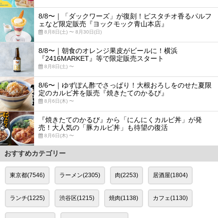
8/8〜｜「ダックワーズ」が復刻！ピスタチオ香るパルフ
ェなど限定販売『ヨックモック青山本店』
8月8日(土) 〜 8月30日(日)
8/8〜｜朝食のオレンジ果皮がビールに！横浜
『2416MARKET』等で限定販売スタート
8月8日(土) 〜
8/6〜｜ゆずぽん酢でさっぱり！大根おろしをのせた夏限
定のカルビ丼を販売『焼きたてのかるび』
8月6日(木) 〜
『焼きたてのかるび』から「にんにくカルビ丼」が発
売！大人気の「豚カルビ丼」も待望の復活
8月6日(木) 〜
おすすめカテゴリー
東京都(7546)
ラーメン(2305)
肉(2253)
居酒屋(1804)
ランチ(1225)
渋谷区(1215)
焼肉(1138)
カフェ(1130)