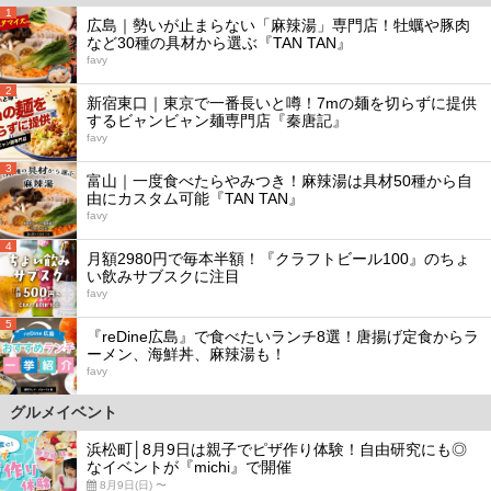
1
広島｜勢いが止まらない「麻辣湯」専門店！牡蠣や豚肉
など30種の具材から選ぶ『TAN TAN』
favy
2
新宿東口｜東京で一番長いと噂！7mの麺を切らずに提供
するビャンビャン麺専門店『秦唐記』
favy
3
富山｜一度食べたらやみつき！麻辣湯は具材50種から自
由にカスタム可能『TAN TAN』
favy
4
月額2980円で毎本半額！『クラフトビール100』のちょ
い飲みサブスクに注目
favy
5
『reDine広島』で食べたいランチ8選！唐揚げ定食からラ
ーメン、海鮮丼、麻辣湯も！
favy
グルメイベント
浜松町│8月9日は親子でピザ作り体験！自由研究にも◎
なイベントが『michi』で開催
8月9日(日) 〜