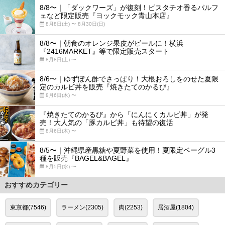
8/8〜｜「ダックワーズ」が復刻！ピスタチオ香るパルフ
ェなど限定販売『ヨックモック青山本店』
8月8日(土) 〜 8月30日(日)
8/8〜｜朝食のオレンジ果皮がビールに！横浜
『2416MARKET』等で限定販売スタート
8月8日(土) 〜
8/6〜｜ゆずぽん酢でさっぱり！大根おろしをのせた夏限
定のカルビ丼を販売『焼きたてのかるび』
8月6日(木) 〜
『焼きたてのかるび』から「にんにくカルビ丼」が発
売！大人気の「豚カルビ丼」も待望の復活
8月6日(木) 〜
8/5〜｜沖縄県産黒糖や夏野菜を使用！夏限定ベーグル3
種を販売『BAGEL&BAGEL』
8月5日(水) 〜
おすすめカテゴリー
東京都(7546)
ラーメン(2305)
肉(2253)
居酒屋(1804)