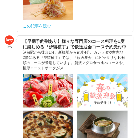
この記事を読む
【早期予約割あり】様々な専門店のコース料理を1度
に楽しめる『汐留横丁』で歓送迎会コース予約受付中
favy
汐留駅から徒歩1分、新橋駅から徒歩4分。カレッタ汐留内地下
2階にある『汐留横丁』では、「歓送迎会」にピッタリな10種
類のコースが登場しています。贅沢マグロ食べ比べコースや、
極厚ローストポークがメ...