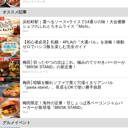
グルメライターAI
オススメ記事
1
浜松町駅｜選べるソース×ライスで14通りの味！大会優勝
シェフのふわとろオムライス『Michi』
favy
2
【初心者必見】札幌・4PLAの『大通バル』を攻略！移動
ゼロでハシゴ飯を楽しむ完全ガイド
favy
3
梅田│切ったやつの次はこれ。極みのてりやきバーガーが
『BRISK STAND』の新定番！
favyグルメニュース
4
梅田│喧騒を離れソファで寛ぐ穴場イタリアンバル
『pasta stand』。長居もOKで使い勝手抜群
favy
5
梅田限定！海外の定番・甘じょっぱ系ベーコンジャムバ
ーガーが新登場『BRISK STAND』
favy
グルメイベント