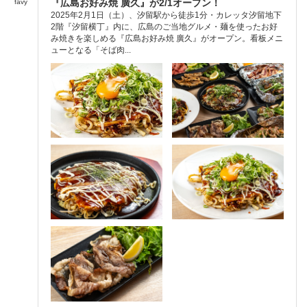
『広島お好み焼 廣久』が2/1オープン！
favy
2025年2月1日（土）、汐留駅から徒歩1分・カレッタ汐留地下
2階『汐留横丁』内に、広島のご当地グルメ・麺を使ったお好
み焼きを楽しめる『広島お好み焼 廣久』がオープン。看板メニ
ューとなる「そば肉...