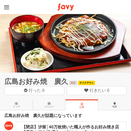
広島お好み焼 廣久
閉店
テイクアウト
行った
0
行きたい
0
トップ
メニュー
地図
記事
広島お好み焼 廣久が話題になっています
【閉店】汐留│40万枚焼いた職人が作るお好み焼き店