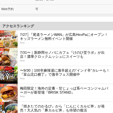
Web予約
可
アクセスランキング
1
7/27│『尾道ラーメンWAN』が広島HiroPaにオープン！
キッズラーメン無料イベント開催
favy
2
7/31〜｜新静岡セノバにカフェ『けのひ堂ラボ』が出
店！濃厚クロックムッシュにスイーツも
favy
3
〜9/30｜100辛麻辣湯に激辛超えの“インド辛”カレーも！
『富山北口横丁』で激辛フェス開催中
favy
4
梅田限定！海外の定番・甘じょっぱ系ベーコンジャムバ
ーガーが新登場『BRISK STAND』
favy
5
『焼きたてのかるび』から「にんにくカルビ丼」が発
売！大人気の「豚カルビ丼」も待望の復活