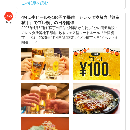
この記事を読む
4/4は生ビールを100円で提供！カレッタ汐留内『汐留
横丁』でプレ横丁の日を開催
favy
2025年4月5日は“横丁の日”。汐留駅から徒歩1分の商業施設・
カレッタ汐留地下2階にあるシェア型フードホール『汐留横
丁』では、2025年4月4日(金)限定で“プレ横丁の日”イベントを
開催。「生...