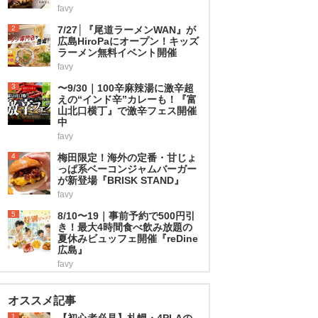
favy
2
7/27│『尾道ラーメンWAN』が
広島HiroPaにオープン！キッズ
ラーメン無料イベント開催
favy
3
〜9/30｜100辛麻辣湯に激辛超
えの“インド辛”カレーも！『富
山北口横丁』で激辛フェス開催
中
favy
4
梅田限定！海外の定番・甘じょ
っぱ系ベーコンジャムバーガー
が新登場『BRISK STAND』
favy
5
8/10〜19｜事前予約で500円引
き！最大4時間食べ飲み放題の
夏休みビュッフェ開催『reDine
広島』
favy
オススメ記事
1
【初心者必見】札幌・4PLAの