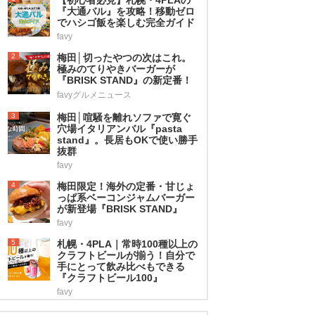
『大通バル』を攻略！移動ゼロ
でハシゴ飯を楽しむ完全ガイド
favy
2
梅田│切ったやつの次はこれ。
極みのてりやきバーガーが
『BRISK STAND』の新定番！
favyグルメニュース
3
梅田│喧騒を離れソファで寛ぐ
穴場イタリアンバル『pasta
stand』。長居もOKで使い勝手
抜群
favy
4
梅田限定！海外の定番・甘じょ
っぱ系ベーコンジャムバーガー
が新登場『BRISK STAND』
favy
5
札幌・4PLA｜常時100種以上の
クラフトビールが揃う！自分で
手にとって飲み比べもできる
『クラフトビール100』
favy