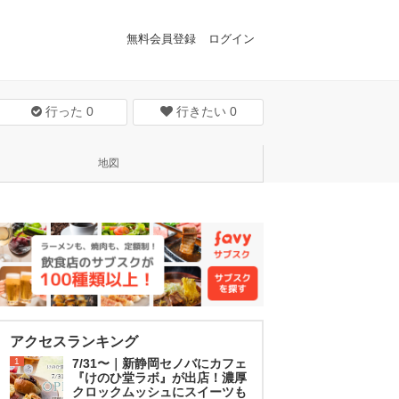
無料会員登録
ログイン
行った
0
行きたい
0
地図
アクセスランキング
1
7/31〜｜新静岡セノバにカフェ
『けのひ堂ラボ』が出店！濃厚
クロックムッシュにスイーツも