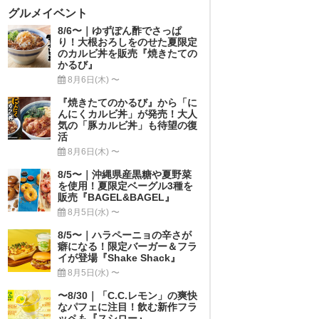
グルメイベント
8/6〜｜ゆずぽん酢でさっぱ
り！大根おろしをのせた夏限定
のカルビ丼を販売『焼きたての
かるび』
8月6日(木) 〜
『焼きたてのかるび』から「に
んにくカルビ丼」が発売！大人
気の「豚カルビ丼」も待望の復
活
8月6日(木) 〜
8/5〜｜沖縄県産黒糖や夏野菜
を使用！夏限定ベーグル3種を
販売『BAGEL&BAGEL』
8月5日(水) 〜
8/5〜｜ハラペーニョの辛さが
癖になる！限定バーガー＆フラ
イが登場『Shake Shack』
8月5日(水) 〜
〜8/30｜「C.C.レモン」の爽快
なパフェに注目！飲む新作フラ
ッペも『スシロー』