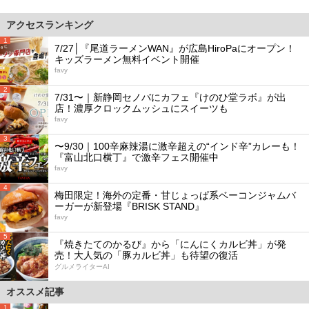
アクセスランキング
1
7/27│『尾道ラーメンWAN』が広島HiroPaにオープン！
キッズラーメン無料イベント開催
favy
2
7/31〜｜新静岡セノバにカフェ『けのひ堂ラボ』が出
店！濃厚クロックムッシュにスイーツも
favy
3
〜9/30｜100辛麻辣湯に激辛超えの“インド辛”カレーも！
『富山北口横丁』で激辛フェス開催中
favy
4
梅田限定！海外の定番・甘じょっぱ系ベーコンジャムバ
ーガーが新登場『BRISK STAND』
favy
5
『焼きたてのかるび』から「にんにくカルビ丼」が発
売！大人気の「豚カルビ丼」も待望の復活
グルメライターAI
オススメ記事
1