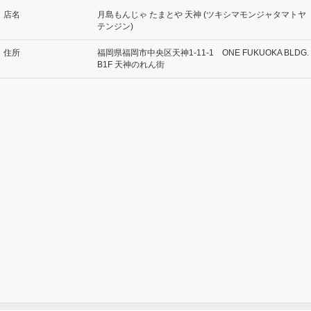
店名
月島もんじゃ たまとや 天神 (ツキシマモンジャタマトヤ
テンジン)
住所
福岡県福岡市中央区天神1-11-1 ONE FUKUOKA BLDG.
B1F 天神のれん街