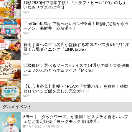
月額2980円で毎本半額！『クラフトビール100』のちょ
い飲みサブスクに注目
favy
2
『reDine広島』で食べたいランチ8選！唐揚げ定食からラ
ーメン、海鮮丼、麻辣湯も！
favy
3
有明｜食べログ百名店が監修する本気のパスタ&ピザに注
目！穴場ダイニング『LINK table』
favy
4
浜松町駅｜選べるソース×ライスで14通りの味！大会優勝
シェフのふわとろオムライス『Michi』
favy
5
【初心者必見】札幌・4PLAの『大通バル』を攻略！移動
ゼロでハシゴ飯を楽しむ完全ガイド
favy
グルメイベント
8/8〜｜「ダックワーズ」が復刻！ピスタチオ香るパルフ
ェなど限定販売『ヨックモック青山本店』
8月8日(土) 〜 8月30日(日)