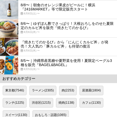
8/8〜｜朝食のオレンジ果皮がビールに！横浜
『2416MARKET』等で限定販売スタート
8月8日(土) 〜
8/6〜｜ゆずぽん酢でさっぱり！大根おろしをのせた夏限
定のカルビ丼を販売『焼きたてのかるび』
8月6日(木) 〜
『焼きたてのかるび』から「にんにくカルビ丼」が発
売！大人気の「豚カルビ丼」も待望の復活
8月6日(木) 〜
8/5〜｜沖縄県産黒糖や夏野菜を使用！夏限定ベーグル3
種を販売『BAGEL&BAGEL』
8月5日(水) 〜
おすすめカテゴリー
東京都(7546)
ラーメン(2305)
肉(2253)
居酒屋(1804)
ランチ(1225)
渋谷区(1215)
焼肉(1138)
カフェ(1130)
スイーツ(1130)
おもしろ・話題(1065)