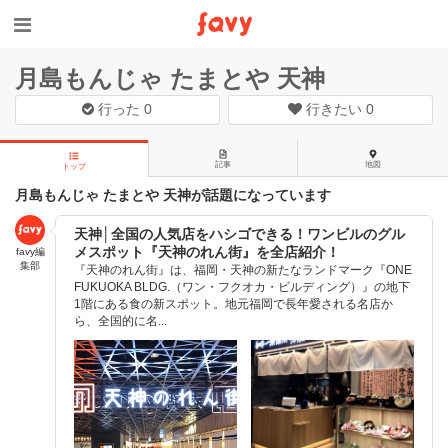
月島もんじゃ たまとや 天神
行った
0
行きたい
0
記事
地図
トップ
月島もんじゃ たまとや 天神が話題になっています
天神│全国の人気店をハシゴできる！ワンビルのグル
メスポット『天神のれん街』を全店紹介！
favy編
集部
『天神のれん街』は、福岡・天神の新たなランドマーク『ONE
FUKUOKA BLDG.（ワン・フクオカ・ビルディング）』の地下
1階にある食の新スポット。地元福岡で長年愛される名店か
ら、全国的に名...