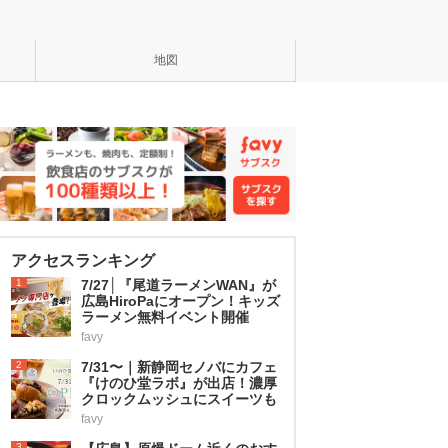
地図
アクセスランキング
1
7/27│『尾道ラーメンWAN』が
広島HiroPaにオープン！キッズ
ラーメン無料イベント開催
favy
2
7/31〜｜新静岡セノバにカフェ
『けのひ堂ラボ』が出店！濃厚
クロックムッシュにスイーツも
favy
3