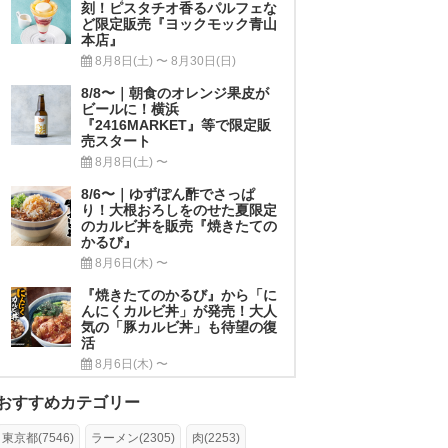
刻！ピスタチオ香るパルフェな
ど限定販売『ヨックモック青山
本店』
8月8日(土) 〜 8月30日(日)
8/8〜｜朝食のオレンジ果皮が
ビールに！横浜
『2416MARKET』等で限定販
売スタート
8月8日(土) 〜
8/6〜｜ゆずぽん酢でさっぱ
り！大根おろしをのせた夏限定
のカルビ丼を販売『焼きたての
かるび』
8月6日(木) 〜
『焼きたてのかるび』から「に
んにくカルビ丼」が発売！大人
気の「豚カルビ丼」も待望の復
活
8月6日(木) 〜
おすすめカテゴリー
東京都(7546)
ラーメン(2305)
肉(2253)