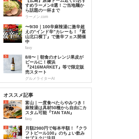
【広島】原爆ドーム近くのおす
すめラーメン8選！ご当地麺か
ら話題の一杯まで
ラーメン.com
4
〜9/30｜100辛麻辣湯に激辛超
えの“インド辛”カレーも！『富
山北口横丁』で激辛フェス開催
中
favy
5
8/8〜｜朝食のオレンジ果皮が
ビールに！横浜
『2416MARKET』等で限定販
売スタート
グルメライターAI
オススメ記事
1
富山｜一度食べたらやみつき！
麻辣湯は具材50種から自由にカ
スタム可能『TAN TAN』
favy
2
月額2980円で毎本半額！『クラ
フトビール100』のちょい飲み
サブスクに注目