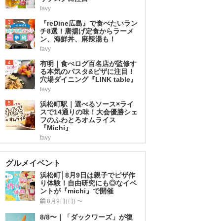
favy
3
『reDine広島』で食べたいラン
チ8選！唐揚げ定食からラーメ
ン、海鮮丼、麻辣湯も！
favy
4
有明｜食べログ百名店が監修す
る本気のパスタ&ピザに注目！
穴場ダイニング『LINK table』
favy
5
浜松町駅｜選べるソース×ライ
スで14通りの味！大会優勝シェ
フのふわとろオムライス
『Michi』
favy
グルメイベント
浜松町│8月9日は親子でピザ作
り体験！自由研究にも◎なイベ
ントが『michi』で開催
8月9日(日) 〜
8/8〜｜「ダックワーズ」が復