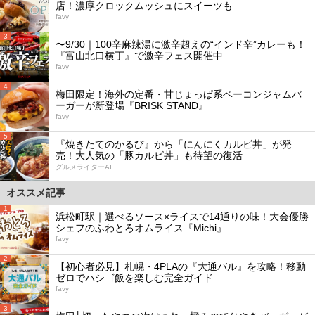
店！濃厚クロックムッシュにスイーツも
favy
3
〜9/30｜100辛麻辣湯に激辛超えの“インド辛”カレーも！
『富山北口横丁』で激辛フェス開催中
favy
4
梅田限定！海外の定番・甘じょっぱ系ベーコンジャムバ
ーガーが新登場『BRISK STAND』
favy
5
『焼きたてのかるび』から「にんにくカルビ丼」が発
売！大人気の「豚カルビ丼」も待望の復活
グルメライターAI
オススメ記事
1
浜松町駅｜選べるソース×ライスで14通りの味！大会優勝
シェフのふわとろオムライス『Michi』
favy
2
【初心者必見】札幌・4PLAの『大通バル』を攻略！移動
ゼロでハシゴ飯を楽しむ完全ガイド
favy
3