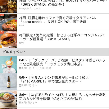
梅田│切ったやつの次はこれ。極みのてりやきバーガーが
『BRISK STAND』の新定番！
favyグルメニュース
4
梅田│喧騒を離れソファで寛ぐ穴場イタリアンバル
『pasta stand』。長居もOKで使い勝手抜群
favy
5
梅田限定！海外の定番・甘じょっぱ系ベーコンジャムバ
ーガーが新登場『BRISK STAND』
favy
グルメイベント
8/8〜｜「ダックワーズ」が復刻！ピスタチオ香るパルフ
ェなど限定販売『ヨックモック青山本店』
8月8日(土) 〜 8月30日(日)
8/8〜｜朝食のオレンジ果皮がビールに！横浜
『2416MARKET』等で限定販売スタート
8月8日(土) 〜
8/6〜｜ゆずぽん酢でさっぱり！大根おろしをのせた夏限
定のカルビ丼を販売『焼きたてのかるび』
8月6日(木) 〜