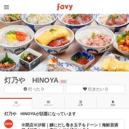
灯乃や HINOYA
閉店
行った
0
行きたい
0
メニュー
記事
地図
トップ
灯乃や HINOYAが話題になっています
※閉店※汐留｜鰻にだし巻き玉子をドーン！海鮮居酒