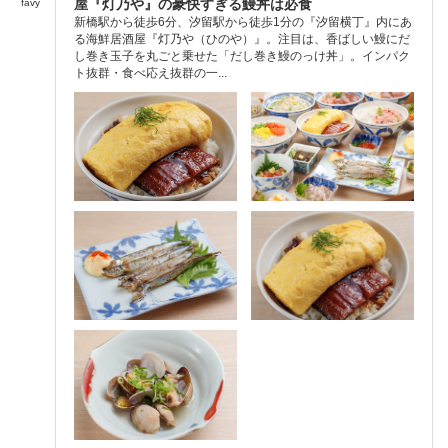
屋『灯乃や』の豪快すぎる鰻丼は必食
favy
新橋駅から徒歩6分、汐留駅から徒歩1分の『汐留横丁』内にあ
る海鮮居酒屋『灯乃や（ひのや）』。注目は、香ばしい鰻にだ
し巻き玉子を丸ごと乗せた「だし巻き鰻のっけ丼」。インパク
ト抜群・食べ応え抜群の一...