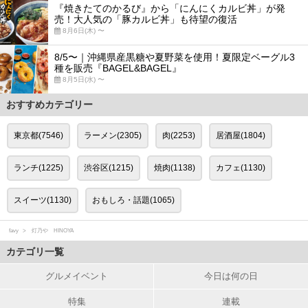
『焼きたてのかるび』から「にんにくカルビ丼」が発
売！大人気の「豚カルビ丼」も待望の復活
8月6日(木) 〜
8/5〜｜沖縄県産黒糖や夏野菜を使用！夏限定ベーグル3
種を販売『BAGEL&BAGEL』
8月5日(水) 〜
おすすめカテゴリー
東京都(7546)
ラーメン(2305)
肉(2253)
居酒屋(1804)
ランチ(1225)
渋谷区(1215)
焼肉(1138)
カフェ(1130)
スイーツ(1130)
おもしろ・話題(1065)
favy
灯乃や HINOYA
カテゴリ一覧
グルメイベント
今日は何の日
特集
連載