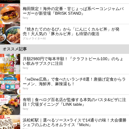
4
梅田限定！海外の定番・甘じょっぱ系ベーコンジャムバ
ーガーが新登場『BRISK STAND』
favy
5
『焼きたてのかるび』から「にんにくカルビ丼」が発
売！大人気の「豚カルビ丼」も待望の復活
グルメライターAI
オススメ記事
1
月額2980円で毎本半額！『クラフトビール100』のちょ
い飲みサブスクに注目
favy
2
『reDine広島』で食べたいランチ8選！唐揚げ定食からラ
ーメン、海鮮丼、麻辣湯も！
favy
3
有明｜食べログ百名店が監修する本気のパスタ&ピザに注
目！穴場ダイニング『LINK table』
favy
4
浜松町駅｜選べるソース×ライスで14通りの味！大会優勝
シェフのふわとろオムライス『Michi』