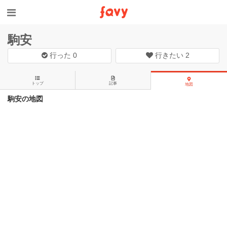
駒安
行った
0
行きたい
2
トップ
記事
地図
駒安の地図