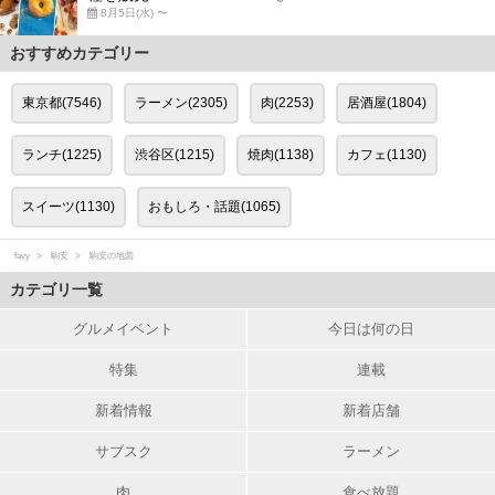
8月5日(水) 〜
おすすめカテゴリー
東京都(7546)
ラーメン(2305)
肉(2253)
居酒屋(1804)
ランチ(1225)
渋谷区(1215)
焼肉(1138)
カフェ(1130)
スイーツ(1130)
おもしろ・話題(1065)
favy
駒安
駒安の地図
カテゴリ一覧
グルメイベント
今日は何の日
特集
連載
新着情報
新着店舗
サブスク
ラーメン
肉
食べ放題