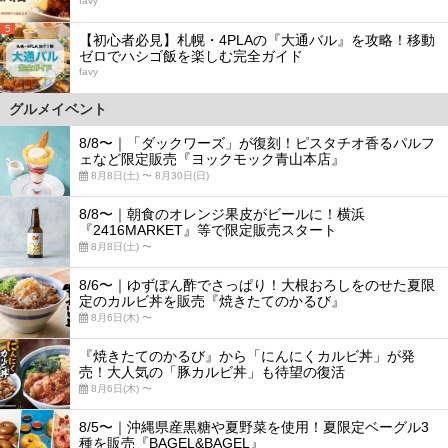
favy
5
【初心者必見】札幌・4PLAの『大通バル』を攻略！移動
ゼロでハシゴ飯を楽しむ完全ガイド
favy
グルメイベント
8/8〜｜「ダックワーズ」が復刻！ピスタチオ香るパルフ
ェなど限定販売『ヨックモック青山本店』
8月8日(土) 〜 8月30日(日)
8/8〜｜朝食のオレンジ果皮がビールに！横浜
『2416MARKET』等で限定販売スタート
8月8日(土) 〜
8/6〜｜ゆずぽん酢でさっぱり！大根おろしをのせた夏限
定のカルビ丼を販売『焼きたてのかるび』
8月6日(木) 〜
『焼きたてのかるび』から「にんにくカルビ丼」が発
売！大人気の「豚カルビ丼」も待望の復活
8月6日(木) 〜
8/5〜｜沖縄県産黒糖や夏野菜を使用！夏限定ベーグル3
種を販売『BAGEL&BAGEL』