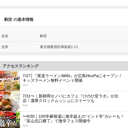
駒安 の基本情報
店名
駒安
住所
東京都新宿区神楽坂1-11
アクセスランキング
1
7/27│『尾道ラーメンWAN』が広島HiroPaにオープン！
キッズラーメン無料イベント開催
favy
2
7/31〜｜新静岡セノバにカフェ『けのひ堂ラボ』が出
店！濃厚クロックムッシュにスイーツも
favy
3
〜9/30｜100辛麻辣湯に激辛超えの“インド辛”カレーも！
『富山北口横丁』で激辛フェス開催中
favy