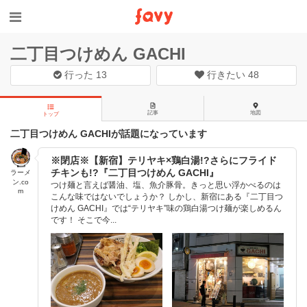
二丁目つけめん GACHI
行った
13
行きたい
48
記事
地図
トップ
二丁目つけめん GACHIが話題になっています
※閉店※【新宿】テリヤキ×鶏白湯!?さらにフライド
チキンも!?『二丁目つけめん GACHI』
ラーメ
ン.co
つけ麺と言えば醤油、塩、魚介豚骨。きっと思い浮かべるのは
m
こんな味ではないでしょうか？ しかし、新宿にある『二丁目つ
けめん GACHI』では“テリヤキ”味の鶏白湯つけ麺が楽しめるん
です！ そこで今...