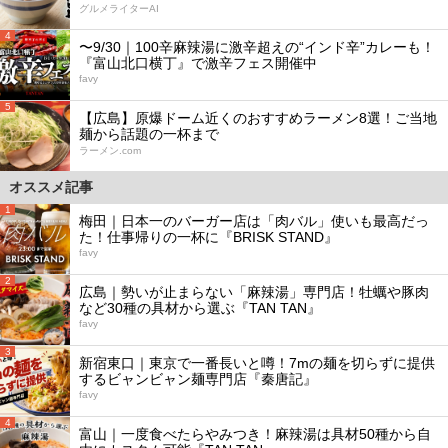
グルメライターAI
4
〜9/30｜100辛麻辣湯に激辛超えの“インド辛”カレーも！
『富山北口横丁』で激辛フェス開催中
favy
5
【広島】原爆ドーム近くのおすすめラーメン8選！ご当地
麺から話題の一杯まで
ラーメン.com
オススメ記事
1
梅田｜日本一のバーガー店は「肉バル」使いも最高だっ
た！仕事帰りの一杯に『BRISK STAND』
favy
2
広島｜勢いが止まらない「麻辣湯」専門店！牡蠣や豚肉
など30種の具材から選ぶ『TAN TAN』
favy
3
新宿東口｜東京で一番長いと噂！7mの麺を切らずに提供
するビャンビャン麺専門店『秦唐記』
favy
4
富山｜一度食べたらやみつき！麻辣湯は具材50種から自