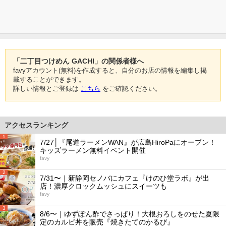
「二丁目つけめん GACHI」の関係者様へ
favyアカウント(無料)を作成すると、自分のお店の情報を編集し掲
載することができます。
詳しい情報とご登録は
こちら
をご確認ください。
アクセスランキング
1
7/27│『尾道ラーメンWAN』が広島HiroPaにオープン！
キッズラーメン無料イベント開催
favy
2
7/31〜｜新静岡セノバにカフェ『けのひ堂ラボ』が出
店！濃厚クロックムッシュにスイーツも
favy
3
8/6〜｜ゆずぽん酢でさっぱり！大根おろしをのせた夏限
定のカルビ丼を販売『焼きたてのかるび』