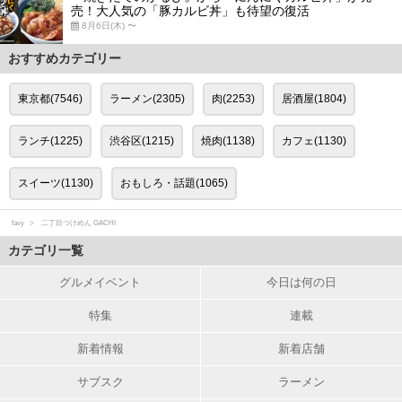
売！大人気の「豚カルビ丼」も待望の復活
8月6日(木) 〜
おすすめカテゴリー
東京都(7546)
ラーメン(2305)
肉(2253)
居酒屋(1804)
ランチ(1225)
渋谷区(1215)
焼肉(1138)
カフェ(1130)
スイーツ(1130)
おもしろ・話題(1065)
favy
二丁目つけめん GACHI
カテゴリ一覧
グルメイベント
今日は何の日
特集
連載
新着情報
新着店舗
サブスク
ラーメン