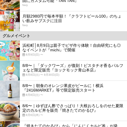
由にカスタム可能『TAN TAN』
favy
5
月額2980円で毎本半額！『クラフトビール100』のちょ
い飲みサブスクに注目
favy
グルメイベント
浜松町│8月9日は親子でピザ作り体験！自由研究にも◎
なイベントが『michi』で開催
8月9日(日) 〜
8/8〜｜「ダックワーズ」が復刻！ピスタチオ香るパルフ
ェなど限定販売『ヨックモック青山本店』
8月8日(土) 〜 8月30日(日)
8/8〜｜朝食のオレンジ果皮がビールに！横浜
『2416MARKET』等で限定販売スタート
8月8日(土) 〜
8/6〜｜ゆずぽん酢でさっぱり！大根おろしをのせた夏限
定のカルビ丼を販売『焼きたてのかるび』
8月6日(木) 〜
『焼きたてのかるび』から「にんにくカルビ丼」が発