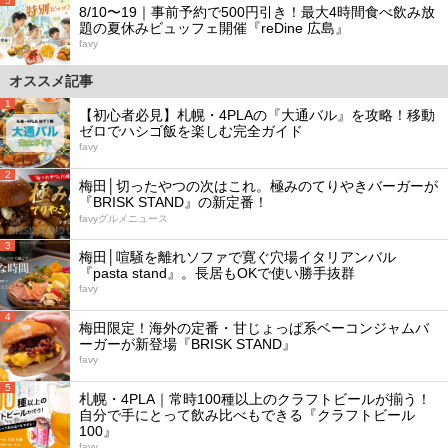
5
8/10〜19｜事前予約で500円引き！最大4時間食べ飲み放
題の夏休みビュッフェ開催『reDine 広島』
favy
オススメ記事
1
【初心者必見】札幌・4PLAの『大通バル』を攻略！移動
ゼロでハシゴ飯を楽しむ完全ガイド
favy
2
梅田│切ったやつの次はこれ。極みのてりやきバーガーが
『BRISK STAND』の新定番！
favyグルメニュース
3
梅田│喧騒を離れソファで寛ぐ穴場イタリアンバル
『pasta stand』。長居もOKで使い勝手抜群
favy
4
梅田限定！海外の定番・甘じょっぱ系ベーコンジャムバ
ーガーが新登場『BRISK STAND』
favy
5
札幌・4PLA｜常時100種以上のクラフトビールが揃う！
自分で手にとって飲み比べもできる『クラフトビール
100』
favy