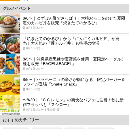
グルメイベント
8/6〜｜ゆずぽん酢でさっぱり！大根おろしをのせた夏限
定のカルビ丼を販売『焼きたてのかるび』
8月6日(木) 〜
『焼きたてのかるび』から「にんにくカルビ丼」が発
売！大人気の「豚カルビ丼」も待望の復活
8月6日(木) 〜
8/5〜｜沖縄県産黒糖や夏野菜を使用！夏限定ベーグル3
種を販売『BAGEL&BAGEL』
8月5日(水) 〜
8/5〜｜ハラペーニョの辛さが癖になる！限定バーガー＆
フライが登場『Shake Shack』
8月5日(水) 〜
〜8/30｜「C.C.レモン」の爽快なパフェに注目！飲む新
作フラッペも『スシロー』
8月5日(水) 〜 8月30日(日)
おすすめカテゴリー