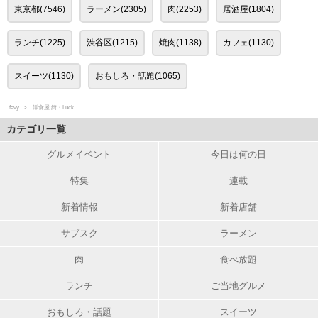
東京都(7546)
ラーメン(2305)
肉(2253)
居酒屋(1804)
ランチ(1225)
渋谷区(1215)
焼肉(1138)
カフェ(1130)
スイーツ(1130)
おもしろ・話題(1065)
favy
洋食屋 綺・Luck
カテゴリ一覧
グルメイベント
今日は何の日
特集
連載
新着情報
新着店舗
サブスク
ラーメン
肉
食べ放題
ランチ
ご当地グルメ
おもしろ・話題
スイーツ