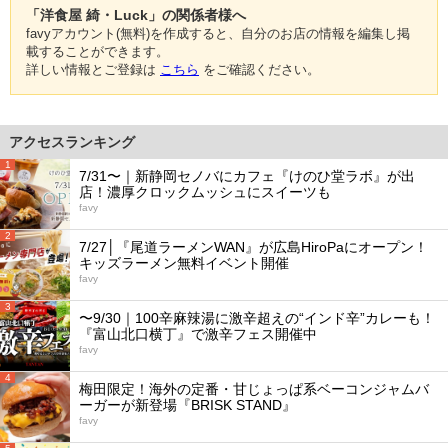
「洋食屋 綺・Luck」の関係者様へ
favyアカウント(無料)を作成すると、自分のお店の情報を編集し掲
載することができます。
詳しい情報とご登録は
こちら
をご確認ください。
アクセスランキング
1
7/31〜｜新静岡セノバにカフェ『けのひ堂ラボ』が出
店！濃厚クロックムッシュにスイーツも
favy
2
7/27│『尾道ラーメンWAN』が広島HiroPaにオープン！
キッズラーメン無料イベント開催
favy
3
〜9/30｜100辛麻辣湯に激辛超えの“インド辛”カレーも！
『富山北口横丁』で激辛フェス開催中
favy
4
梅田限定！海外の定番・甘じょっぱ系ベーコンジャムバ
ーガーが新登場『BRISK STAND』
favy