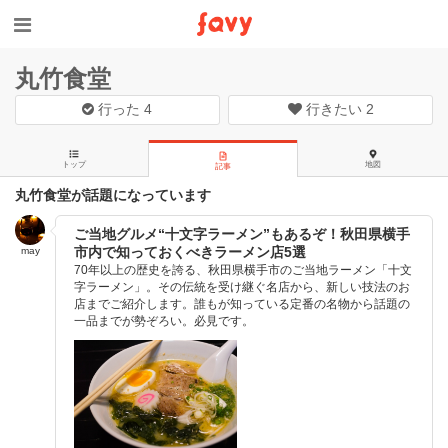
丸竹食堂
行った
4
行きたい
2
トップ
地図
記事
丸竹食堂が話題になっています
ご当地グルメ“十文字ラーメン”もあるぞ！秋田県横手
市内で知っておくべきラーメン店5選
may
70年以上の歴史を誇る、秋田県横手市のご当地ラーメン「十文
字ラーメン」。その伝統を受け継ぐ名店から、新しい技法のお
店までご紹介します。誰もが知っている定番の名物から話題の
一品までが勢ぞろい。必見です。