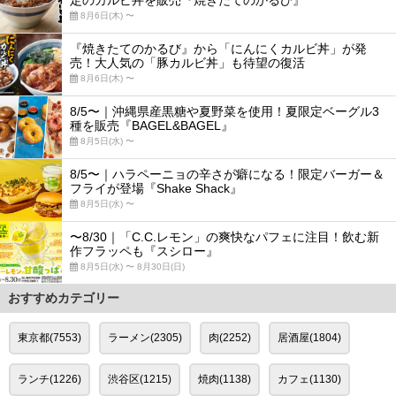
定のカルビ丼を販売『焼きたてのかるび』
8月6日(木) 〜
『焼きたてのかるび』から「にんにくカルビ丼」が発
売！大人気の「豚カルビ丼」も待望の復活
8月6日(木) 〜
8/5〜｜沖縄県産黒糖や夏野菜を使用！夏限定ベーグル3
種を販売『BAGEL&BAGEL』
8月5日(水) 〜
8/5〜｜ハラペーニョの辛さが癖になる！限定バーガー＆
フライが登場『Shake Shack』
8月5日(水) 〜
〜8/30｜「C.C.レモン」の爽快なパフェに注目！飲む新
作フラッペも『スシロー』
8月5日(水) 〜 8月30日(日)
おすすめカテゴリー
東京都(7553)
ラーメン(2305)
肉(2252)
居酒屋(1804)
ランチ(1226)
渋谷区(1215)
焼肉(1138)
カフェ(1130)