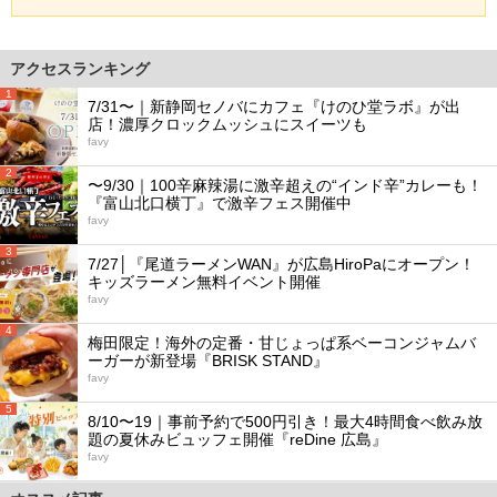
アクセスランキング
1
7/31〜｜新静岡セノバにカフェ『けのひ堂ラボ』が出
店！濃厚クロックムッシュにスイーツも
favy
2
〜9/30｜100辛麻辣湯に激辛超えの“インド辛”カレーも！
『富山北口横丁』で激辛フェス開催中
favy
3
7/27│『尾道ラーメンWAN』が広島HiroPaにオープン！
キッズラーメン無料イベント開催
favy
4
梅田限定！海外の定番・甘じょっぱ系ベーコンジャムバ
ーガーが新登場『BRISK STAND』
favy
5
8/10〜19｜事前予約で500円引き！最大4時間食べ飲み放
題の夏休みビュッフェ開催『reDine 広島』
favy