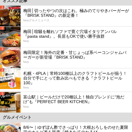
オススメ記事
1
梅田│切ったやつの次はこれ。極みのてりやきバーガーが
『BRISK STAND』の新定番！
favyグルメニュース
2
梅田│喧騒を離れソファで寛ぐ穴場イタリアンバル
『pasta stand』。長居もOKで使い勝手抜群
favy
3
梅田限定！海外の定番・甘じょっぱ系ベーコンジャムバ
ーガーが新登場『BRISK STAND』
favy
4
札幌・4PLA｜常時100種以上のクラフトビールが揃う！
自分で手にとって飲み比べもできる『クラフトビール
100』
favy
5
富山駅｜ビールだけで20種以上！独自ブレンドに“泡だ
け”も『PERFECT BEER KITCHEN』
favy
グルメイベント
8/6〜｜ゆずぽん酢でさっぱり！大根おろしをのせた夏限