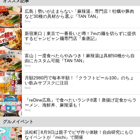
オススメ記事
1
広島｜勢いが止まらない「麻辣湯」専門店！牡蠣や豚肉
など30種の具材から選ぶ『TAN TAN』
favy
2
新宿東口｜東京で一番長いと噂！7mの麺を切らずに提供
するビャンビャン麺専門店『秦唐記』
favy
3
富山｜一度食べたらやみつき！麻辣湯は具材50種から自
由にカスタム可能『TAN TAN』
favy
4
月額2980円で毎本半額！『クラフトビール100』のちょ
い飲みサブスクに注目
favy
5
『reDine広島』で食べたいランチ8選！唐揚げ定食からラ
ーメン、海鮮丼、麻辣湯も！
favy
グルメイベント
浜松町│8月9日は親子でピザ作り体験！自由研究にも◎
なイベントが『michi』で開催