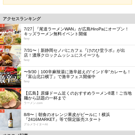
アクセスランキング
1
7/27│『尾道ラーメンWAN』が広島HiroPaにオープン！
キッズラーメン無料イベント開催
favy
2
7/31〜｜新静岡セノバにカフェ『けのひ堂ラボ』が出
店！濃厚クロックムッシュにスイーツも
favy
3
〜9/30｜100辛麻辣湯に激辛超えの“インド辛”カレーも！
『富山北口横丁』で激辛フェス開催中
favy
4
【広島】原爆ドーム近くのおすすめラーメン8選！ご当地
麺から話題の一杯まで
ラーメン.com
5
8/8〜｜朝食のオレンジ果皮がビールに！横浜
『2416MARKET』等で限定販売スタート
グルメライターAI