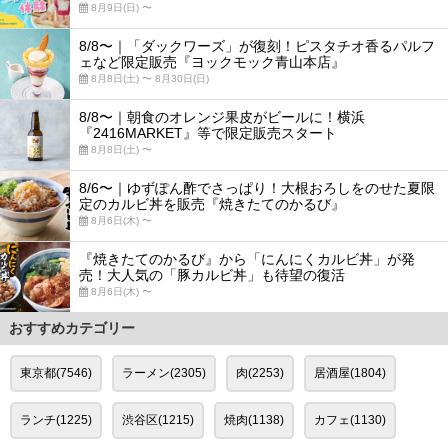
8月9日(日) 〜
8/8〜｜「ダックワーズ」が復刻！ピスタチオ香るパルフ
ェなど限定販売『ヨックモック青山本店』
8月8日(土) 〜 8月30日(日)
8/8〜｜朝食のオレンジ果皮がビールに！横浜
『2416MARKET』等で限定販売スタート
8月8日(土) 〜
8/6〜｜ゆずぽん酢でさっぱり！大根おろしをのせた夏限
定のカルビ丼を販売『焼きたてのかるび』
8月6日(木) 〜
『焼きたてのかるび』から「にんにくカルビ丼」が発
売！大人気の「豚カルビ丼」も待望の復活
8月6日(木) 〜
おすすめカテゴリー
東京都(7546)
ラーメン(2305)
肉(2253)
居酒屋(1804)
ランチ(1225)
渋谷区(1215)
焼肉(1138)
カフェ(1130)