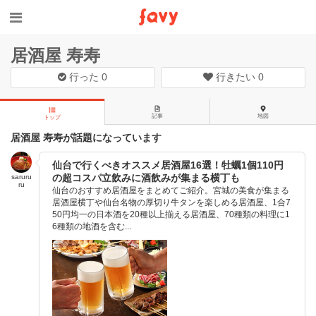
居酒屋 寿寿
行った
0
行きたい
0
記事
地図
トップ
居酒屋 寿寿が話題になっています
仙台で行くべきオススメ居酒屋16選！牡蠣1個110円
の超コスパ立飲みに酒飲みが集まる横丁も
saruru
ru
仙台のおすすめ居酒屋をまとめてご紹介。宮城の美食が集まる
居酒屋横丁や仙台名物の厚切り牛タンを楽しめる居酒屋、1合7
50円均一の日本酒を20種以上揃える居酒屋、70種類の料理に1
6種類の地酒を含む...