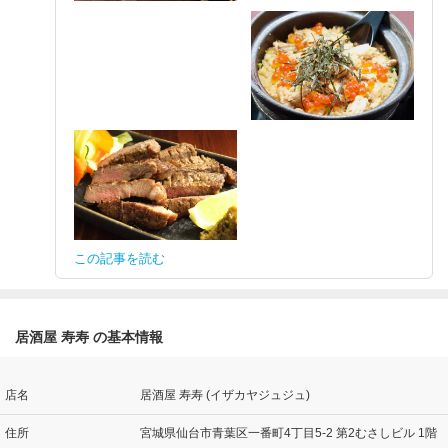
この記事を読む
居酒屋 寿寿 の基本情報
店名
居酒屋 寿寿 (イザカヤジュジュ)
住所
宮城県仙台市青葉区一番町4丁目5-2 第2むさしビル 1階