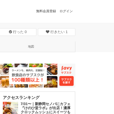
無料会員登録
ログイン
行った
0
行きたい
1
地図
アクセスランキング
1
7/31〜｜新静岡セノバにカフェ
『けのひ堂ラボ』が出店！濃厚
クロックムッシュにスイーツも