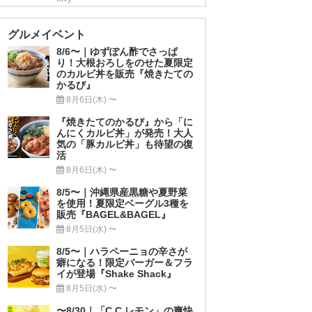
グルメイベント
8/6〜｜ゆずぽん酢でさっぱ
り！大根おろしをのせた夏限定
のカルビ丼を販売『焼きたての
かるび』
8月6日(木) 〜
『焼きたてのかるび』から「に
んにくカルビ丼」が発売！大人
気の「豚カルビ丼」も待望の復
活
8月6日(木) 〜
8/5〜｜沖縄県産黒糖や夏野菜
を使用！夏限定ベーグル3種を
販売『BAGEL&BAGEL』
8月5日(水) 〜
8/5〜｜ハラペーニョの辛さが
癖になる！限定バーガー＆フラ
イが登場『Shake Shack』
8月5日(水) 〜
〜8/30｜「C.C.レモン」の爽快