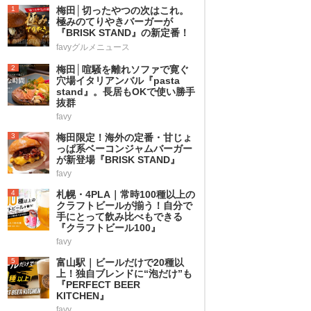
1
梅田│切ったやつの次はこれ。
極みのてりやきバーガーが
『BRISK STAND』の新定番！
favyグルメニュース
2
梅田│喧騒を離れソファで寛ぐ
穴場イタリアンバル『pasta
stand』。長居もOKで使い勝手
抜群
favy
3
梅田限定！海外の定番・甘じょ
っぱ系ベーコンジャムバーガー
が新登場『BRISK STAND』
favy
4
札幌・4PLA｜常時100種以上の
クラフトビールが揃う！自分で
手にとって飲み比べもできる
『クラフトビール100』
favy
5
富山駅｜ビールだけで20種以
上！独自ブレンドに“泡だけ”も
『PERFECT BEER
KITCHEN』
favy