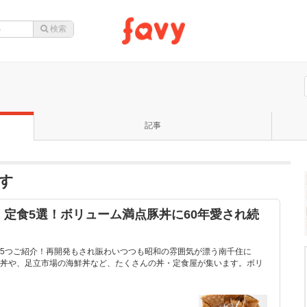
記事
す
定食5選！ボリューム満点豚丼に60年愛され続
5つご紹介！再開発もされ賑わいつつも昭和の雰囲気が漂う南千住に
丼や、足立市場の海鮮丼など、たくさんの丼・定食屋が集います。ボリ