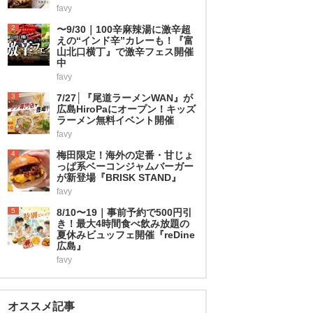
favy
2
〜9/30｜100辛麻辣湯に激辛超
えの“インド辛”カレーも！『富
山北口横丁』で激辛フェス開催
中
favy
3
7/27│『尾道ラーメンWAN』が
広島HiroPaにオープン！キッズ
ラーメン無料イベント開催
favy
4
梅田限定！海外の定番・甘じょ
っぱ系ベーコンジャムバーガー
が新登場『BRISK STAND』
favy
5
8/10〜19｜事前予約で500円引
き！最大4時間食べ飲み放題の
夏休みビュッフェ開催『reDine
広島』
favy
オススメ記事