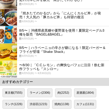
8月6日(木) 〜
『焼きたてのかるび』から「にんにくカルビ丼」が発
売！大人気の「豚カルビ丼」も待望の復活
8月6日(木) 〜
8/5〜｜沖縄県産黒糖や夏野菜を使用！夏限定ベーグル3
種を販売『BAGEL&BAGEL』
8月5日(水) 〜
8/5〜｜ハラペーニョの辛さが癖になる！限定バーガー＆
フライが登場『Shake Shack』
8月5日(水) 〜
〜8/30｜「C.C.レモン」の爽快なパフェに注目！飲む新
作フラッペも『スシロー』
8月5日(水) 〜 8月30日(日)
おすすめカテゴリー
東京都(7555)
ラーメン(2306)
肉(2252)
居酒屋(1804)
ランチ(1226)
渋谷区(1215)
焼肉(1138)
カフェ(1131)