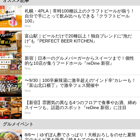
オススメ記事
1
札幌・4PLA｜常時100種以上のクラフトビールが揃う！
自分で手にとって飲み比べもできる『クラフトビール
100』
favy
2
富山駅｜ビールだけで20種以上！独自ブレンドに“泡だ
け”も『PERFECT BEER KITCHEN』
favy
3
新宿｜日本一のグルメバーガーからスイーツまで！個性
的な10店が集うフードホール『reDine 新宿』
favy
4
〜9/30｜100辛麻辣湯に激辛超えの“インド辛”カレーも！
『富山北口横丁』で激辛フェス開催中
favy
5
【新宿】雰囲気の異なる4つのフロアで食事やお酒、締め
スイーツも。話題のスポット『reDine 新宿』に注目
favy
グルメイベント
8/6〜｜ゆずぽん酢でさっぱり！大根おろしをのせた夏限
定のカルビ丼を販売『焼きたてのかるび』