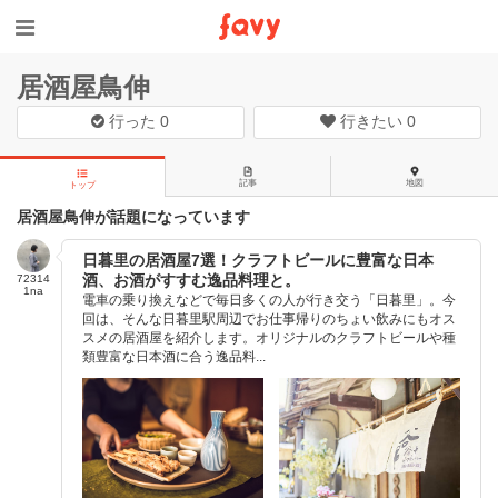
居酒屋鳥伸
行った
0
行きたい
0
記事
地図
トップ
居酒屋鳥伸が話題になっています
日暮里の居酒屋7選！クラフトビールに豊富な日本
酒、お酒がすすむ逸品料理と。
72314
1na
電車の乗り換えなどで毎日多くの人が行き交う「日暮里」。今
回は、そんな日暮里駅周辺でお仕事帰りのちょい飲みにもオス
スメの居酒屋を紹介します。オリジナルのクラフトビールや種
類豊富な日本酒に合う逸品料...