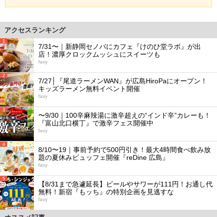
アクセスランキング
1
7/31〜｜新静岡セノバにカフェ『けのひ堂ラボ』が出
店！濃厚クロックムッシュにスイーツも
favy
2
7/27│『尾道ラーメンWAN』が広島HiroPaにオープン！
キッズラーメン無料イベント開催
favy
3
〜9/30｜100辛麻辣湯に激辛超えの“インド辛”カレーも！
『富山北口横丁』で激辛フェス開催中
favy
4
8/10〜19｜事前予約で500円引き！最大4時間食べ飲み放
題の夏休みビュッフェ開催『reDine 広島』
favy
5
【8/31まで急遽延長】ビールやサワーが111円！お通し代
無料！新宿『もッち』の特別企画を見逃すな
favy