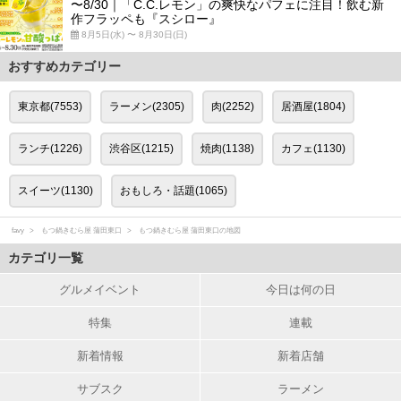
〜8/30｜「C.C.レモン」の爽快なパフェに注目！飲む新
作フラッペも『スシロー』
8月5日(水) 〜 8月30日(日)
おすすめカテゴリー
東京都(7553)
ラーメン(2305)
肉(2252)
居酒屋(1804)
ランチ(1226)
渋谷区(1215)
焼肉(1138)
カフェ(1130)
スイーツ(1130)
おもしろ・話題(1065)
favy
もつ鍋きむら屋 蒲田東口
もつ鍋きむら屋 蒲田東口の地図
カテゴリ一覧
グルメイベント
今日は何の日
特集
連載
新着情報
新着店舗
サブスク
ラーメン