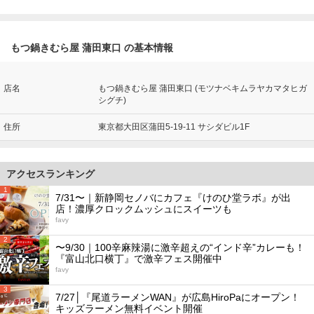
もつ鍋きむら屋 蒲田東口 の基本情報
店名
もつ鍋きむら屋 蒲田東口 (モツナベキムラヤカマタヒガ
シグチ)
住所
東京都大田区蒲田5-19-11 サシダビル1F
アクセスランキング
1
7/31〜｜新静岡セノバにカフェ『けのひ堂ラボ』が出
店！濃厚クロックムッシュにスイーツも
favy
2
〜9/30｜100辛麻辣湯に激辛超えの“インド辛”カレーも！
『富山北口横丁』で激辛フェス開催中
favy
3
7/27│『尾道ラーメンWAN』が広島HiroPaにオープン！
キッズラーメン無料イベント開催