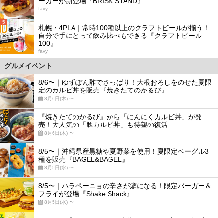
ーガーが新登場『BRISK STAND』
favy
5
札幌・4PLA｜常時100種以上のクラフトビールが揃う！
自分で手にとって飲み比べもできる『クラフトビール
100』
favy
グルメイベント
8/6〜｜ゆずぽん酢でさっぱり！大根おろしをのせた夏限
定のカルビ丼を販売『焼きたてのかるび』
8月6日(木) 〜
『焼きたてのかるび』から「にんにくカルビ丼」が発
売！大人気の「豚カルビ丼」も待望の復活
8月6日(木) 〜
8/5〜｜沖縄県産黒糖や夏野菜を使用！夏限定ベーグル3
種を販売『BAGEL&BAGEL』
8月5日(水) 〜
8/5〜｜ハラペーニョの辛さが癖になる！限定バーガー＆
フライが登場『Shake Shack』
8月5日(水) 〜