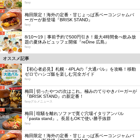
favy
4
梅田限定！海外の定番・甘じょっぱ系ベーコンジャムバ
ーガーが新登場『BRISK STAND』
favy
5
8/10〜19｜事前予約で500円引き！最大4時間食べ飲み放
題の夏休みビュッフェ開催『reDine 広島』
favy
オススメ記事
1
【初心者必見】札幌・4PLAの『大通バル』を攻略！移動
ゼロでハシゴ飯を楽しむ完全ガイド
favy
2
梅田│切ったやつの次はこれ。極みのてりやきバーガーが
『BRISK STAND』の新定番！
favyグルメニュース
3
梅田│喧騒を離れソファで寛ぐ穴場イタリアンバル
『pasta stand』。長居もOKで使い勝手抜群
favy
4
梅田限定！海外の定番・甘じょっぱ系ベーコンジャムバ