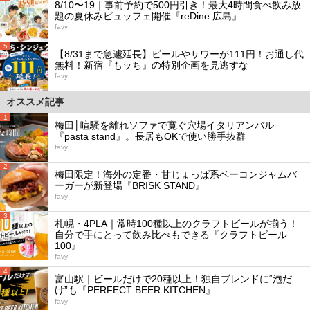
8/10〜19｜事前予約で500円引き！最大4時間食べ飲み放
題の夏休みビュッフェ開催『reDine 広島』
favy
5
【8/31まで急遽延長】ビールやサワーが111円！お通し代
無料！新宿『もッち』の特別企画を見逃すな
favy
オススメ記事
1
梅田│喧騒を離れソファで寛ぐ穴場イタリアンバル
『pasta stand』。長居もOKで使い勝手抜群
favy
2
梅田限定！海外の定番・甘じょっぱ系ベーコンジャムバ
ーガーが新登場『BRISK STAND』
favy
3
札幌・4PLA｜常時100種以上のクラフトビールが揃う！
自分で手にとって飲み比べもできる『クラフトビール
100』
favy
4
富山駅｜ビールだけで20種以上！独自ブレンドに“泡だ
け”も『PERFECT BEER KITCHEN』
favy