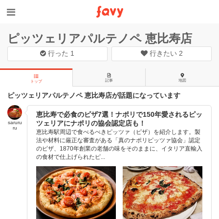
ピッツェリアパルテノペ 恵比寿店
行った
1
行きたい
2
記事
地図
トップ
ピッツェリアパルテノペ 恵比寿店が話題になっています
恵比寿で必食のピザ7選！ナポリで150年愛されるピッ
ツェリアにナポリの協会認定店も！
saruru
ru
恵比寿駅周辺で食べるべきピッツァ（ピザ）を紹介します。製
法や材料に厳正な審査がある「真のナポリピッツァ協会」認定
のピザ、1870年創業の老舗の味をそのままに、イタリア直輸入
の食材で仕上げられたピ...