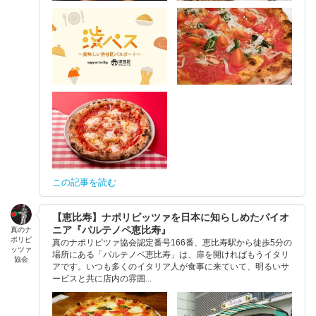
この記事を読む
【恵比寿】ナポリピッツァを日本に知らしめたパイオ
ニア『パルテノペ恵比寿』
真のナ
ポリピ
真のナポリピツァ協会認定番号166番、恵比寿駅から徒歩5分の
ッツァ
場所にある「パルテノペ恵比寿」は、扉を開ければもうイタリ
協会
アです。いつも多くのイタリア人が食事に来ていて、明るいサ
ービスと共に店内の雰囲...