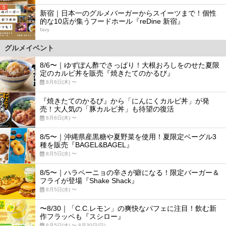
5
新宿｜日本一のグルメバーガーからスイーツまで！個性
的な10店が集うフードホール『reDine 新宿』
favy
グルメイベント
8/6〜｜ゆずぽん酢でさっぱり！大根おろしをのせた夏限
定のカルビ丼を販売『焼きたてのかるび』
8月6日(木) 〜
『焼きたてのかるび』から「にんにくカルビ丼」が発
売！大人気の「豚カルビ丼」も待望の復活
8月6日(木) 〜
8/5〜｜沖縄県産黒糖や夏野菜を使用！夏限定ベーグル3
種を販売『BAGEL&BAGEL』
8月5日(水) 〜
8/5〜｜ハラペーニョの辛さが癖になる！限定バーガー＆
フライが登場『Shake Shack』
8月5日(水) 〜
〜8/30｜「C.C.レモン」の爽快なパフェに注目！飲む新
作フラッペも『スシロー』
8月5日(水) 〜 8月30日(日)