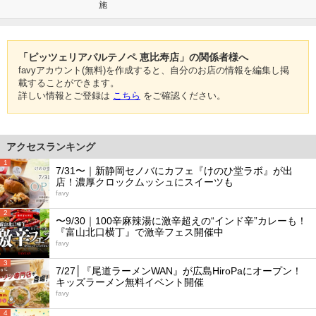
施
「ピッツェリアパルテノペ 恵比寿店」の関係者様へ
favyアカウント(無料)を作成すると、自分のお店の情報を編集し掲
載することができます。
詳しい情報とご登録は
こちら
をご確認ください。
アクセスランキング
1
7/31〜｜新静岡セノバにカフェ『けのひ堂ラボ』が出
店！濃厚クロックムッシュにスイーツも
favy
2
〜9/30｜100辛麻辣湯に激辛超えの“インド辛”カレーも！
『富山北口横丁』で激辛フェス開催中
favy
3
7/27│『尾道ラーメンWAN』が広島HiroPaにオープン！
キッズラーメン無料イベント開催
favy
4