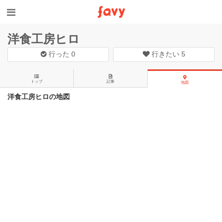
洋食工房ヒロ
行った
0
行きたい
5
トップ
記事
地図
洋食工房ヒロの地図