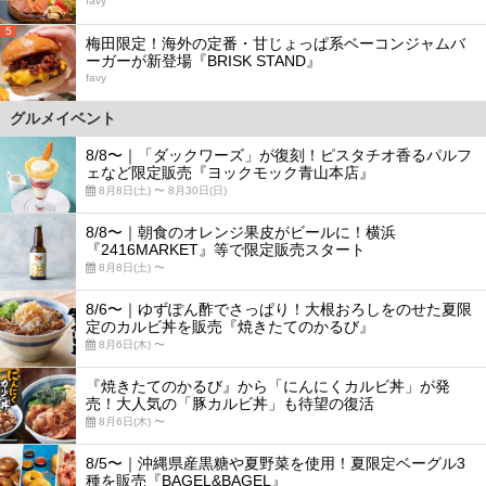
favy
5
梅田限定！海外の定番・甘じょっぱ系ベーコンジャムバ
ーガーが新登場『BRISK STAND』
favy
グルメイベント
8/8〜｜「ダックワーズ」が復刻！ピスタチオ香るパルフ
ェなど限定販売『ヨックモック青山本店』
8月8日(土) 〜 8月30日(日)
8/8〜｜朝食のオレンジ果皮がビールに！横浜
『2416MARKET』等で限定販売スタート
8月8日(土) 〜
8/6〜｜ゆずぽん酢でさっぱり！大根おろしをのせた夏限
定のカルビ丼を販売『焼きたてのかるび』
8月6日(木) 〜
『焼きたてのかるび』から「にんにくカルビ丼」が発
売！大人気の「豚カルビ丼」も待望の復活
8月6日(木) 〜
8/5〜｜沖縄県産黒糖や夏野菜を使用！夏限定ベーグル3
種を販売『BAGEL&BAGEL』