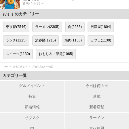
8月5日(水) 〜
おすすめカテゴリー
東京都(7546)
ラーメン(2305)
肉(2253)
居酒屋(1804)
ランチ(1225)
渋谷区(1215)
焼肉(1138)
カフェ(1130)
スイーツ(1130)
おもしろ・話題(1065)
favy
洋食工房ヒロ
洋食工房ヒロの地図
カテゴリ一覧
グルメイベント
今日は何の日
特集
連載
新着情報
新着店舗
サブスク
ラーメン
肉
食べ放題