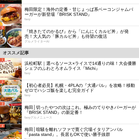
4
梅田限定！海外の定番・甘じょっぱ系ベーコンジャムバ
ーガーが新登場『BRISK STAND』
favy
5
『焼きたてのかるび』から「にんにくカルビ丼」が発
売！大人気の「豚カルビ丼」も待望の復活
グルメライターAI
オススメ記事
1
浜松町駅｜選べるソース×ライスで14通りの味！大会優勝
シェフのふわとろオムライス『Michi』
favy
2
【初心者必見】札幌・4PLAの『大通バル』を攻略！移動
ゼロでハシゴ飯を楽しむ完全ガイド
favy
3
梅田│切ったやつの次はこれ。極みのてりやきバーガーが
『BRISK STAND』の新定番！
favyグルメニュース
4
梅田│喧騒を離れソファで寛ぐ穴場イタリアンバル
『pasta stand』。長居もOKで使い勝手抜群