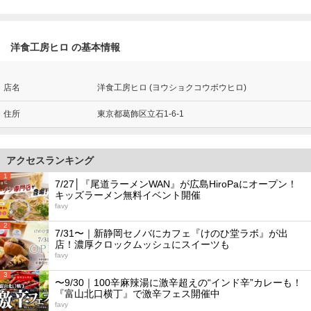
洋食工房ヒロ の基本情報
店名
洋食工房ヒロ (ヨウショクコウボウヒロ)
住所
東京都葛飾区立石1-6-1
アクセスランキング
1
7/27│『尾道ラーメンWAN』が広島HiroPaにオープン！
キッズラーメン無料イベント開催
favy
2
7/31〜｜新静岡セノバにカフェ『けのひ堂ラボ』が出
店！濃厚クロックムッシュにスイーツも
favy
3
〜9/30｜100辛麻辣湯に激辛超えの“インド辛”カレーも！
『富山北口横丁』で激辛フェス開催中
favy