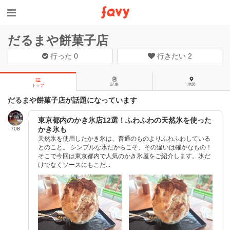
だるまや餅菓子店
行った
0
行きたい
2
記事
地図
トップ
だるまや餅菓子店が話題になっています
東京都内のかき氷店12選！ふわふわの天然氷を使った
かき氷も
708
天然氷を使用したかき氷は、普通のものよりふわふわしている
とのこと。 シンプルな氷だからこそ、その違いは確かなもの！
そこで今回は東京都内で人気のかき氷屋をご紹介します。氷だ
けでなくソースにもこだ...