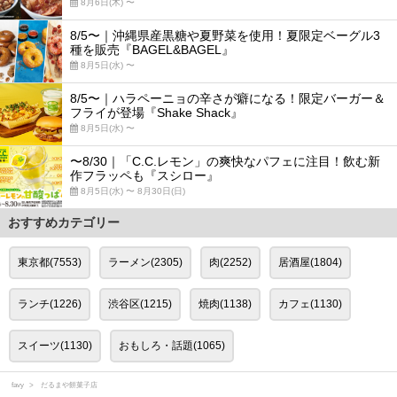
8月6日(木) 〜
8/5〜｜沖縄県産黒糖や夏野菜を使用！夏限定ベーグル3
種を販売『BAGEL&BAGEL』
8月5日(水) 〜
8/5〜｜ハラペーニョの辛さが癖になる！限定バーガー＆
フライが登場『Shake Shack』
8月5日(水) 〜
〜8/30｜「C.C.レモン」の爽快なパフェに注目！飲む新
作フラッペも『スシロー』
8月5日(水) 〜 8月30日(日)
おすすめカテゴリー
東京都(7553)
ラーメン(2305)
肉(2252)
居酒屋(1804)
ランチ(1226)
渋谷区(1215)
焼肉(1138)
カフェ(1130)
スイーツ(1130)
おもしろ・話題(1065)
favy
だるまや餅菓子店