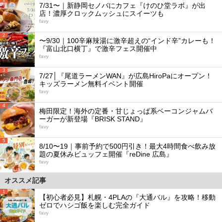
7/31〜｜新静岡セノバにカフェ『けのひ堂ラボ』が出
店！濃厚クロックムッシュにスイーツも
favy
2
〜9/30｜100辛麻辣湯に激辛超えの“インド辛”カレーも！
『富山北口横丁』で激辛フェス開催中
favy
3
7/27│『尾道ラーメンWAN』が広島HiroPaにオープン！
キッズラーメン無料イベント開催
favy
4
梅田限定！海外の定番・甘じょっぱ系ベーコンジャムバ
ーガーが新登場『BRISK STAND』
favy
5
8/10〜19｜事前予約で500円引き！最大4時間食べ飲み放
題の夏休みビュッフェ開催『reDine 広島』
favy
オススメ記事
1
【初心者必見】札幌・4PLAの『大通バル』を攻略！移動
ゼロでハシゴ飯を楽しむ完全ガイド
favy