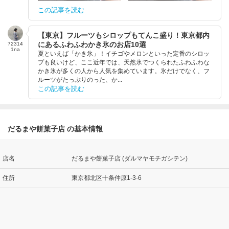
この記事を読む
【東京】フルーツもシロップもてんこ盛り！東京都内
にあるふわふわかき氷のお店10選
72314
1na
夏といえば「かき氷」！イチゴやメロンといった定番のシロッ
プも良いけど、ここ近年では、天然氷でつくられたふわふわな
かき氷が多くの人から人気を集めています。氷だけでなく、フ
ルーツがたっぷりのった、か...
この記事を読む
だるまや餅菓子店 の基本情報
店名
だるまや餅菓子店 (ダルマヤモチガシテン)
住所
東京都北区十条仲原1-3-6