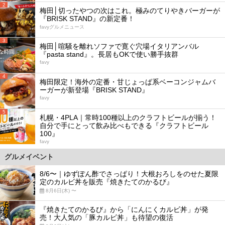
2
梅田│切ったやつの次はこれ。極みのてりやきバーガーが
『BRISK STAND』の新定番！
favyグルメニュース
3
梅田│喧騒を離れソファで寛ぐ穴場イタリアンバル
『pasta stand』。長居もOKで使い勝手抜群
favy
4
梅田限定！海外の定番・甘じょっぱ系ベーコンジャムバ
ーガーが新登場『BRISK STAND』
favy
5
札幌・4PLA｜常時100種以上のクラフトビールが揃う！
自分で手にとって飲み比べもできる『クラフトビール
100』
favy
グルメイベント
8/6〜｜ゆずぽん酢でさっぱり！大根おろしをのせた夏限
定のカルビ丼を販売『焼きたてのかるび』
8月6日(木) 〜
『焼きたてのかるび』から「にんにくカルビ丼」が発
売！大人気の「豚カルビ丼」も待望の復活