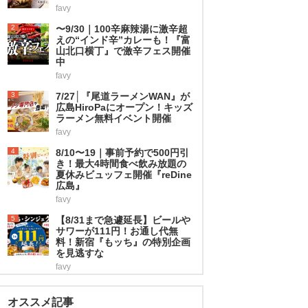
favy
2
〜9/30｜100辛麻辣湯に激辛超
えの“インド辛”カレーも！『富
山北口横丁』で激辛フェス開催
中
favy
3
7/27│『尾道ラーメンWAN』が
広島HiroPaにオープン！キッズ
ラーメン無料イベント開催
favy
4
8/10〜19｜事前予約で500円引
き！最大4時間食べ飲み放題の
夏休みビュッフェ開催『reDine
広島』
favy
5
【8/31まで急遽延長】ビールや
サワーが111円！お通し代無
料！新宿『もッち』の特別企画
を見逃すな
favy
オススメ記事