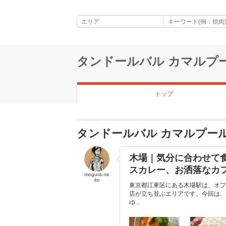
タンドールバル カマルプ
トップ
タンドールバル カマルプー
木場｜気分に合わせて
スカレー、お洒落なカ
mogura.ne
ko
東京都江東区にある木場駅は、オフ
店が立ち並ぶエリアです。今回は、
ゆ...