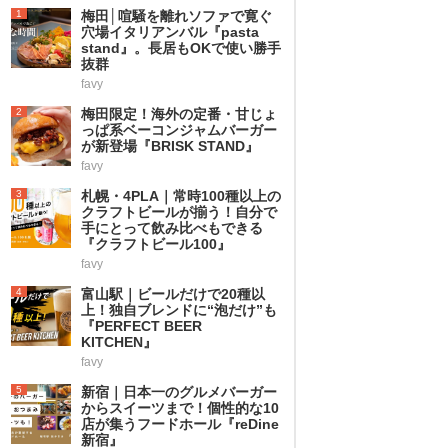
1
梅田│喧騒を離れソファで寛ぐ
穴場イタリアンバル『pasta
stand』。長居もOKで使い勝手
抜群
favy
2
梅田限定！海外の定番・甘じょ
っぱ系ベーコンジャムバーガー
が新登場『BRISK STAND』
favy
3
札幌・4PLA｜常時100種以上の
クラフトビールが揃う！自分で
手にとって飲み比べもできる
『クラフトビール100』
favy
4
富山駅｜ビールだけで20種以
上！独自ブレンドに“泡だけ”も
『PERFECT BEER
KITCHEN』
favy
5
新宿｜日本一のグルメバーガー
からスイーツまで！個性的な10
店が集うフードホール『reDine
新宿』