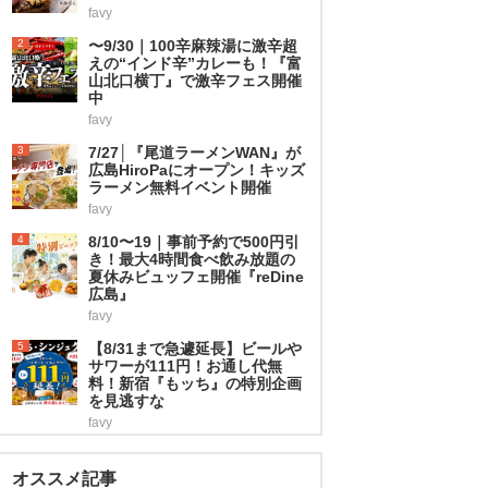
favy
2
〜9/30｜100辛麻辣湯に激辛超
えの“インド辛”カレーも！『富
山北口横丁』で激辛フェス開催
中
favy
3
7/27│『尾道ラーメンWAN』が
広島HiroPaにオープン！キッズ
ラーメン無料イベント開催
favy
4
8/10〜19｜事前予約で500円引
き！最大4時間食べ飲み放題の
夏休みビュッフェ開催『reDine
広島』
favy
5
【8/31まで急遽延長】ビールや
サワーが111円！お通し代無
料！新宿『もッち』の特別企画
を見逃すな
favy
オススメ記事