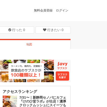
無料会員登録
ログイン
行った
0
行きたい
0
地図
アクセスランキング
1
7/31〜｜新静岡セノバにカフェ
『けのひ堂ラボ』が出店！濃厚
クロックムッシュにスイーツも