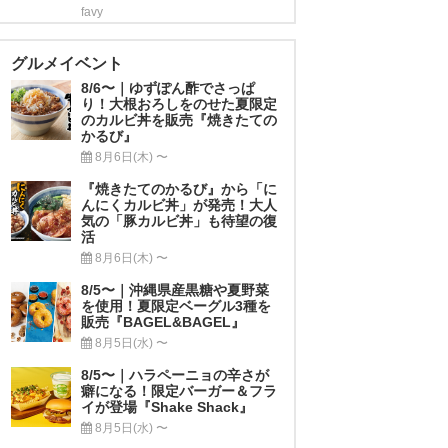
favy
グルメイベント
8/6〜｜ゆずぽん酢でさっぱ
り！大根おろしをのせた夏限定
のカルビ丼を販売『焼きたての
かるび』
8月6日(木) 〜
『焼きたてのかるび』から「に
んにくカルビ丼」が発売！大人
気の「豚カルビ丼」も待望の復
活
8月6日(木) 〜
8/5〜｜沖縄県産黒糖や夏野菜
を使用！夏限定ベーグル3種を
販売『BAGEL&BAGEL』
8月5日(水) 〜
8/5〜｜ハラペーニョの辛さが
癖になる！限定バーガー＆フラ
イが登場『Shake Shack』
8月5日(水) 〜