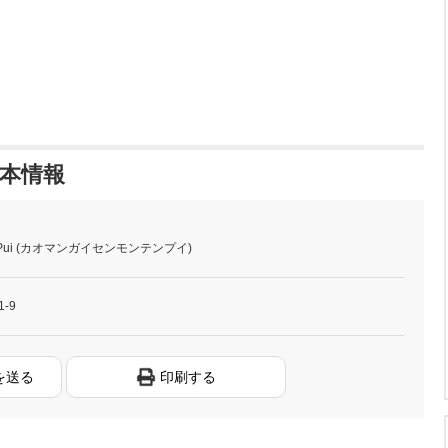
基本情報
ui (カオマンガイセンモンテンプイ)
-9
を送る
印刷する