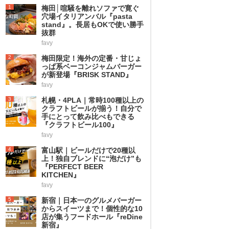
1
梅田│喧騒を離れソファで寛ぐ
穴場イタリアンバル『pasta
stand』。長居もOKで使い勝手
抜群
favy
2
梅田限定！海外の定番・甘じょ
っぱ系ベーコンジャムバーガー
が新登場『BRISK STAND』
favy
3
札幌・4PLA｜常時100種以上の
クラフトビールが揃う！自分で
手にとって飲み比べもできる
『クラフトビール100』
favy
4
富山駅｜ビールだけで20種以
上！独自ブレンドに“泡だけ”も
『PERFECT BEER
KITCHEN』
favy
5
新宿｜日本一のグルメバーガー
からスイーツまで！個性的な10
店が集うフードホール『reDine
新宿』