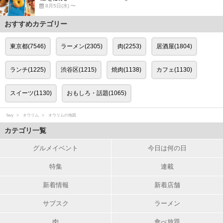
8月5日(水) 〜
おすすめカテゴリー
東京都(7546)
ラーメン(2305)
肉(2253)
居酒屋(1804)
ランチ(1225)
渋谷区(1215)
焼肉(1138)
カフェ(1130)
スイーツ(1130)
おもしろ・話題(1065)
favy
オウリム
オウリムの地図
カテゴリ一覧
グルメイベント
今日は何の日
特集
連載
新着情報
新着店舗
サブスク
ラーメン
肉
食べ放題