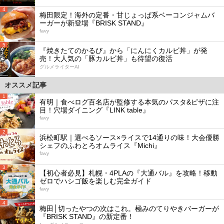
4
梅田限定！海外の定番・甘じょっぱ系ベーコンジャムバ
ーガーが新登場『BRISK STAND』
favy
5
『焼きたてのかるび』から「にんにくカルビ丼」が発
売！大人気の「豚カルビ丼」も待望の復活
グルメライターAI
オススメ記事
1
有明｜食べログ百名店が監修する本気のパスタ&ピザに注
目！穴場ダイニング『LINK table』
favy
2
浜松町駅｜選べるソース×ライスで14通りの味！大会優勝
シェフのふわとろオムライス『Michi』
favy
3
【初心者必見】札幌・4PLAの『大通バル』を攻略！移動
ゼロでハシゴ飯を楽しむ完全ガイド
favy
4
梅田│切ったやつの次はこれ。極みのてりやきバーガーが
『BRISK STAND』の新定番！