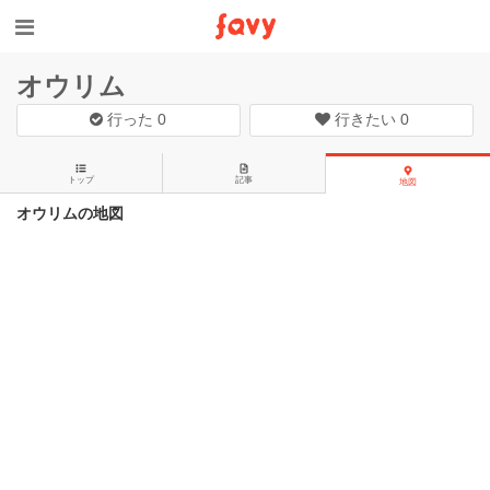
オウリム
行った
0
行きたい
0
トップ
記事
地図
オウリムの地図