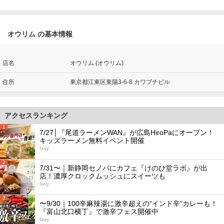
オウリム の基本情報
店名
オウリム (オウリム)
住所
東京都江東区東陽3-6-8 カワブチビル
アクセスランキング
1
7/27│『尾道ラーメンWAN』が広島HiroPaにオープン！
キッズラーメン無料イベント開催
favy
2
7/31〜｜新静岡セノバにカフェ『けのひ堂ラボ』が出
店！濃厚クロックムッシュにスイーツも
favy
3
〜9/30｜100辛麻辣湯に激辛超えの“インド辛”カレーも！
『富山北口横丁』で激辛フェス開催中
favy