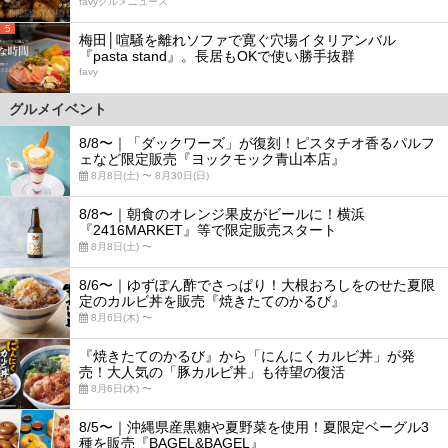
favyグルメニュース
5
梅田│喧騒を離れソファで寛ぐ穴場イタリアンバル
『pasta stand』。長居もOKで使い勝手抜群
favy
グルメイベント
8/8〜｜「ダックワーズ」が復刻！ピスタチオ香るパルフ
ェなど限定販売『ヨックモック青山本店』
8月8日(土) 〜 8月30日(日)
8/8〜｜朝食のオレンジ果皮がビールに！横浜
『2416MARKET』等で限定販売スタート
8月8日(土) 〜
8/6〜｜ゆずぽん酢でさっぱり！大根おろしをのせた夏限
定のカルビ丼を販売『焼きたてのかるび』
8月6日(木) 〜
『焼きたてのかるび』から「にんにくカルビ丼」が発
売！大人気の「豚カルビ丼」も待望の復活
8月6日(木) 〜
8/5〜｜沖縄県産黒糖や夏野菜を使用！夏限定ベーグル3
種を販売『BAGEL&BAGEL』