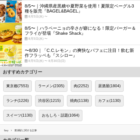
8/5〜｜沖縄県産黒糖や夏野菜を使用！夏限定ベーグル3
種を販売『BAGEL&BAGEL』
8月5日(水) 〜
8/5〜｜ハラペーニョの辛さが癖になる！限定バーガー＆
フライが登場『Shake Shack』
8月5日(水) 〜
〜8/30｜「C.C.レモン」の爽快なパフェに注目！飲む新
作フラッペも『スシロー』
8月5日(水) 〜 8月30日(日)
おすすめカテゴリー
東京都(7553)
ラーメン(2305)
肉(2252)
居酒屋(1804)
ランチ(1226)
渋谷区(1215)
焼肉(1138)
カフェ(1130)
スイーツ(1130)
おもしろ・話題(1064)
favy
豊洲駅に関する記事