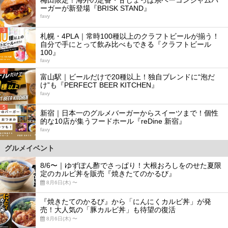
ーガーが新登場『BRISK STAND』
favy
3
札幌・4PLA｜常時100種以上のクラフトビールが揃う！
自分で手にとって飲み比べもできる『クラフトビール
100』
favy
4
富山駅｜ビールだけで20種以上！独自ブレンドに“泡だ
け”も『PERFECT BEER KITCHEN』
favy
5
新宿｜日本一のグルメバーガーからスイーツまで！個性
的な10店が集うフードホール『reDine 新宿』
favy
グルメイベント
8/6〜｜ゆずぽん酢でさっぱり！大根おろしをのせた夏限
定のカルビ丼を販売『焼きたてのかるび』
8月6日(木) 〜
『焼きたてのかるび』から「にんにくカルビ丼」が発
売！大人気の「豚カルビ丼」も待望の復活
8月6日(木) 〜