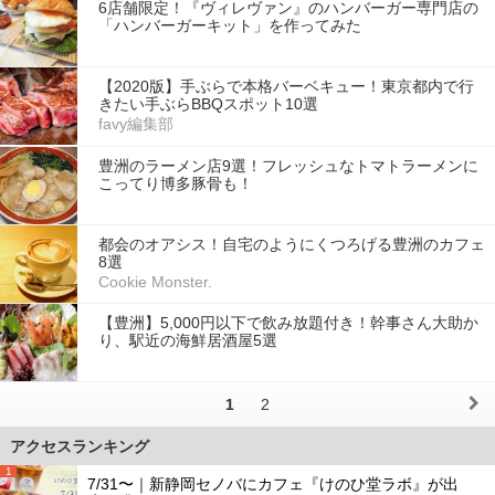
6店舗限定！『ヴィレヴァン』のハンバーガー専門店の
「ハンバーガーキット」を作ってみた
【2020版】手ぶらで本格バーベキュー！東京都内で行
きたい手ぶらBBQスポット10選
favy編集部
豊洲のラーメン店9選！フレッシュなトマトラーメンに
こってり博多豚骨も！
都会のオアシス！自宅のようにくつろげる豊洲のカフェ
8選
Cookie Monster.
【豊洲】5,000円以下で飲み放題付き！幹事さん大助か
り、駅近の海鮮居酒屋5選
1
2
アクセスランキング
1
7/31〜｜新静岡セノバにカフェ『けのひ堂ラボ』が出