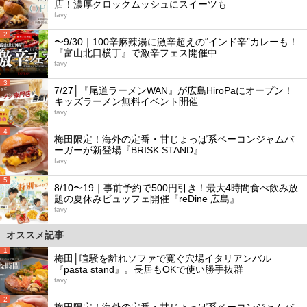
店！濃厚クロックムッシュにスイーツも
favy
2
〜9/30｜100辛麻辣湯に激辛超えの“インド辛”カレーも！
『富山北口横丁』で激辛フェス開催中
favy
3
7/27│『尾道ラーメンWAN』が広島HiroPaにオープン！
キッズラーメン無料イベント開催
favy
4
梅田限定！海外の定番・甘じょっぱ系ベーコンジャムバ
ーガーが新登場『BRISK STAND』
favy
5
8/10〜19｜事前予約で500円引き！最大4時間食べ飲み放
題の夏休みビュッフェ開催『reDine 広島』
favy
オススメ記事
1
梅田│喧騒を離れソファで寛ぐ穴場イタリアンバル
『pasta stand』。長居もOKで使い勝手抜群
favy
2
梅田限定！海外の定番・甘じょっぱ系ベーコンジャムバ