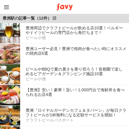
豊洲駅の記事一覧（12件）
豊洲周辺でクラフトビールが飲める店10選！ベルギー
やドイツビールの専門店から角打ちまで！
ビール小僧
豊洲ユーザー必見！豊洲で焼肉が食べたい時にオススメ
の焼肉店6選
ビールやBBQで夏の暑さを乗り切ろう！首都圏で楽し
めるビアガーデン＆グランピング施設10選
ビール小僧
【豊洲】安い！豪華！旨い！1,000円台で海鮮丼を食べ
られるお店4選
豊洲『ロイヤルガーデンカフェ＆タバーン』が毎日クラ
フトビールが1杯無料になる定額サービスを開始！
クラフトビールパスポート