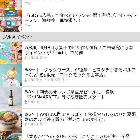
favy
5
『reDine広島』で食べたいランチ8選！唐揚げ定食からラ
ーメン、海鮮丼、麻辣湯も！
favy
グルメイベント
浜松町│8月9日は親子でピザ作り体験！自由研究にも◎
なイベントが『michi』で開催
8月9日(日) 〜
8/8〜｜「ダックワーズ」が復刻！ピスタチオ香るパルフ
ェなど限定販売『ヨックモック青山本店』
8月8日(土) 〜 8月30日(日)
8/8〜｜朝食のオレンジ果皮がビールに！横浜
『2416MARKET』等で限定販売スタート
8月8日(土) 〜
8/6〜｜ゆずぽん酢でさっぱり！大根おろしをのせた夏限
定のカルビ丼を販売『焼きたてのかるび』
8月6日(木) 〜
『焼きたてのかるび』から「にんにくカルビ丼」が発