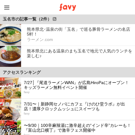
玉名市の記事一覧（2件）
熊本県北･温泉の街「玉名」で巡る豚骨ラーメンの名店
5軒！
ラーメン.com
熊本県北にある温泉のまち玉名で地元で人気のランチを
楽しむ♪
アクセスランキング
1
7/27│『尾道ラーメンWAN』が広島HiroPaにオープン！
キッズラーメン無料イベント開催
favy
2
7/31〜｜新静岡セノバにカフェ『けのひ堂ラボ』が出
店！濃厚クロックムッシュにスイーツも
favy
3
〜9/30｜100辛麻辣湯に激辛超えの“インド辛”カレーも！
『富山北口横丁』で激辛フェス開催中
favy