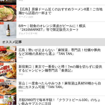
4
【広島】原爆ドーム近くのおすすめラーメン8選！ご当地
麺から話題の一杯まで
ラーメン.com
5
8/8〜｜朝食のオレンジ果皮がビールに！横浜
『2416MARKET』等で限定販売スタート
グルメライターAI
オススメ記事
1
広島｜勢いが止まらない「麻辣湯」専門店！牡蠣や豚肉
など30種の具材から選ぶ『TAN TAN』
favy
2
新宿東口｜東京で一番長いと噂！7mの麺を切らずに提供
するビャンビャン麺専門店『秦唐記』
favy
3
富山｜一度食べたらやみつき！麻辣湯は具材50種から自
由にカスタム可能『TAN TAN』
favy
4
月額2980円で毎本半額！『クラフトビール100』のちょ
い飲みサブスクに注目