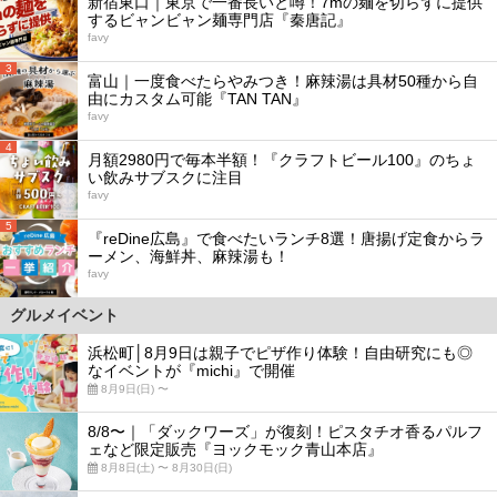
新宿東口｜東京で一番長いと噂！7mの麺を切らずに提供
するビャンビャン麺専門店『秦唐記』
favy
3
富山｜一度食べたらやみつき！麻辣湯は具材50種から自
由にカスタム可能『TAN TAN』
favy
4
月額2980円で毎本半額！『クラフトビール100』のちょ
い飲みサブスクに注目
favy
5
『reDine広島』で食べたいランチ8選！唐揚げ定食からラ
ーメン、海鮮丼、麻辣湯も！
favy
グルメイベント
浜松町│8月9日は親子でピザ作り体験！自由研究にも◎
なイベントが『michi』で開催
8月9日(日) 〜
8/8〜｜「ダックワーズ」が復刻！ピスタチオ香るパルフ
ェなど限定販売『ヨックモック青山本店』
8月8日(土) 〜 8月30日(日)