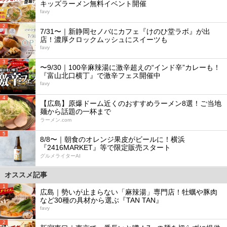
キッズラーメン無料イベント開催
favy
2
7/31〜｜新静岡セノバにカフェ『けのひ堂ラボ』が出
店！濃厚クロックムッシュにスイーツも
favy
3
〜9/30｜100辛麻辣湯に激辛超えの“インド辛”カレーも！
『富山北口横丁』で激辛フェス開催中
favy
4
【広島】原爆ドーム近くのおすすめラーメン8選！ご当地
麺から話題の一杯まで
ラーメン.com
5
8/8〜｜朝食のオレンジ果皮がビールに！横浜
『2416MARKET』等で限定販売スタート
グルメライターAI
オススメ記事
1
広島｜勢いが止まらない「麻辣湯」専門店！牡蠣や豚肉
など30種の具材から選ぶ『TAN TAN』
favy
2