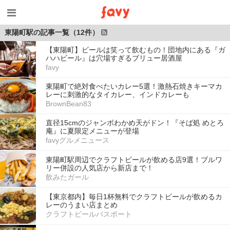
東陽町駅の記事一覧（12件）
【東陽町】ビールは笑って飲むもの！団地内にある『ガ
ハハビール』は穴場すぎるブリュー居酒屋
favy
東陽町で絶対食べたいカレー5選！激熱石焼きキーマカ
レーに刺激的なタイカレー、インドカレーも
BrownBean83
直径15cmのジャンボわかめ天がドン！『そば処 めとろ
庵』に夏限定メニューが登場
favyグルメニュース
東陽町駅周辺でクラフトビールが飲める店9選！ブルワ
リー併設の人気店から新店まで！
飲みたガール
【東京都内】毎日1杯無料でクラフトビールが飲めるカ
レーのうまい店まとめ
クラフトビールパスポート