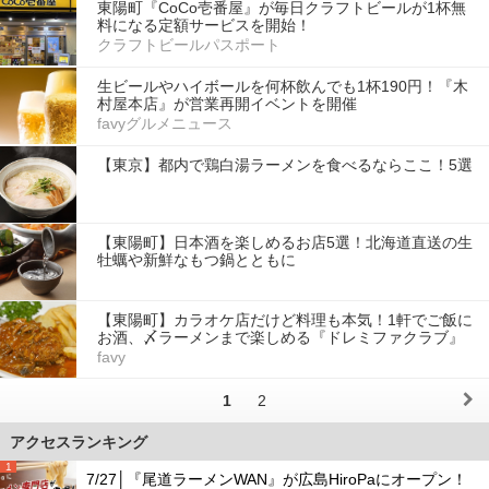
東陽町『CoCo壱番屋』が毎日クラフトビールが1杯無
料になる定額サービスを開始！
クラフトビールパスポート
生ビールやハイボールを何杯飲んでも1杯190円！『木
村屋本店』が営業再開イベントを開催
favyグルメニュース
【東京】都内で鶏白湯ラーメンを食べるならここ！5選
【東陽町】日本酒を楽しめるお店5選！北海道直送の生
牡蠣や新鮮なもつ鍋とともに
【東陽町】カラオケ店だけど料理も本気！1軒でご飯に
お酒、〆ラーメンまで楽しめる『ドレミファクラブ』
favy
1
2
アクセスランキング
1
7/27│『尾道ラーメンWAN』が広島HiroPaにオープン！