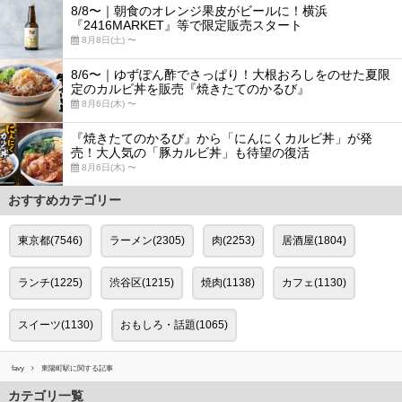
8/8〜｜朝食のオレンジ果皮がビールに！横浜
『2416MARKET』等で限定販売スタート
8月8日(土) 〜
8/6〜｜ゆずぽん酢でさっぱり！大根おろしをのせた夏限
定のカルビ丼を販売『焼きたてのかるび』
8月6日(木) 〜
『焼きたてのかるび』から「にんにくカルビ丼」が発
売！大人気の「豚カルビ丼」も待望の復活
8月6日(木) 〜
おすすめカテゴリー
東京都(7546)
ラーメン(2305)
肉(2253)
居酒屋(1804)
ランチ(1225)
渋谷区(1215)
焼肉(1138)
カフェ(1130)
スイーツ(1130)
おもしろ・話題(1065)
favy
東陽町駅に関する記事
カテゴリ一覧