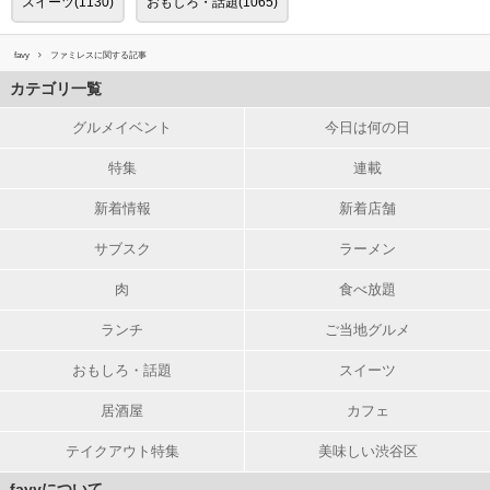
スイーツ(1130)
おもしろ・話題(1065)
favy
ファミレスに関する記事
カテゴリ一覧
グルメイベント
今日は何の日
特集
連載
新着情報
新着店舗
サブスク
ラーメン
肉
食べ放題
ランチ
ご当地グルメ
おもしろ・話題
スイーツ
居酒屋
カフェ
テイクアウト特集
美味しい渋谷区
favyについて