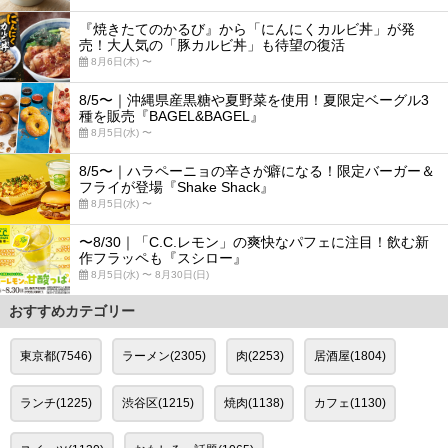
『焼きたてのかるび』から「にんにくカルビ丼」が発
売！大人気の「豚カルビ丼」も待望の復活
8月6日(木) 〜
8/5〜｜沖縄県産黒糖や夏野菜を使用！夏限定ベーグル3
種を販売『BAGEL&BAGEL』
8月5日(水) 〜
8/5〜｜ハラペーニョの辛さが癖になる！限定バーガー＆
フライが登場『Shake Shack』
8月5日(水) 〜
〜8/30｜「C.C.レモン」の爽快なパフェに注目！飲む新
作フラッペも『スシロー』
8月5日(水) 〜 8月30日(日)
おすすめカテゴリー
東京都(7546)
ラーメン(2305)
肉(2253)
居酒屋(1804)
ランチ(1225)
渋谷区(1215)
焼肉(1138)
カフェ(1130)