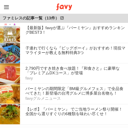
ファミレスの記事一覧（13件）
【最新版】favyが選ぶ『バーミヤン』おすすめランキン
グBEST3！
子連れで行くなら『ビッグボーイ』がおすすめ！現役マ
マライターが教える無料特典3つ
2,790円ですき焼き食べ放題！『和食さと』に豪華な
「プレミアムDXコース」が登場
favy
バーミヤンの期間限定「BM級グルメフェス」で全品食
べてきた！新登場の台湾グルメに博多屋台名物も！
favyグルメニュース
【レポ】『バーミヤン』 でご当地ラーメン祭り開催！
全国から選りすぐりの6種類を味わい尽くせ！