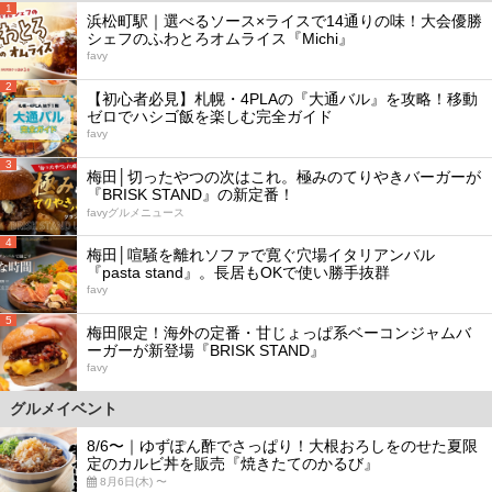
1
浜松町駅｜選べるソース×ライスで14通りの味！大会優勝
シェフのふわとろオムライス『Michi』
favy
2
【初心者必見】札幌・4PLAの『大通バル』を攻略！移動
ゼロでハシゴ飯を楽しむ完全ガイド
favy
3
梅田│切ったやつの次はこれ。極みのてりやきバーガーが
『BRISK STAND』の新定番！
favyグルメニュース
4
梅田│喧騒を離れソファで寛ぐ穴場イタリアンバル
『pasta stand』。長居もOKで使い勝手抜群
favy
5
梅田限定！海外の定番・甘じょっぱ系ベーコンジャムバ
ーガーが新登場『BRISK STAND』
favy
グルメイベント
8/6〜｜ゆずぽん酢でさっぱり！大根おろしをのせた夏限
定のカルビ丼を販売『焼きたてのかるび』
8月6日(木) 〜