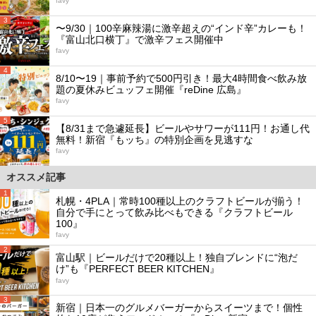
favy
3
〜9/30｜100辛麻辣湯に激辛超えの“インド辛”カレーも！
『富山北口横丁』で激辛フェス開催中
favy
4
8/10〜19｜事前予約で500円引き！最大4時間食べ飲み放
題の夏休みビュッフェ開催『reDine 広島』
favy
5
【8/31まで急遽延長】ビールやサワーが111円！お通し代
無料！新宿『もッち』の特別企画を見逃すな
favy
オススメ記事
1
札幌・4PLA｜常時100種以上のクラフトビールが揃う！
自分で手にとって飲み比べもできる『クラフトビール
100』
favy
2
富山駅｜ビールだけで20種以上！独自ブレンドに“泡だ
け”も『PERFECT BEER KITCHEN』
favy
3
新宿｜日本一のグルメバーガーからスイーツまで！個性