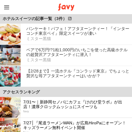
ホテルスイーツの記事一覧（3件）
パンケーキ！パフェ！アフタヌーンティー！『インター
コンチ東京ベイ』限定スイーツが凄い
ミスター黒猫
ペアで6万円!?1粒1,000円のいちごを使った高級ホテル
の超贅沢アフタヌーンティに潜入！
ミスター黒猫
【2/28まで】一流ホテル『コンラッド東京』でちょっと
贅沢な苺アフタヌーンティーはいかが？
アクセスランキング
1
7/31〜｜新静岡セノバにカフェ『けのひ堂ラボ』が出
店！濃厚クロックムッシュにスイーツも
favy
2
7/27│『尾道ラーメンWAN』が広島HiroPaにオープン！
キッズラーメン無料イベント開催