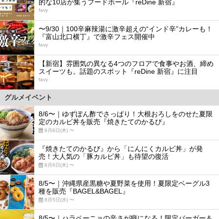
的な10店が集うフードホール『reDine 新宿』
favy
4
〜9/30｜100辛麻辣湯に激辛超えの“インド辛”カレーも！
『富山北口横丁』で激辛フェス開催中
favy
5
【新宿】雰囲気の異なる4つのフロアで食事やお酒、締め
スイーツも。話題のスポット『reDine 新宿』に注目
favy
グルメイベント
8/6〜｜ゆずぽん酢でさっぱり！大根おろしをのせた夏限
定のカルビ丼を販売『焼きたてのかるび』
8月6日(木) 〜
『焼きたてのかるび』から「にんにくカルビ丼」が発
売！大人気の「豚カルビ丼」も待望の復活
8月6日(木) 〜
8/5〜｜沖縄県産黒糖や夏野菜を使用！夏限定ベーグル3
種を販売『BAGEL&BAGEL』
8月5日(水) 〜
8/5〜｜ハラペーニョの辛さが癖になる！限定バーガー＆