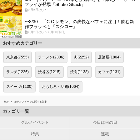
フライが登場『Shake Shack』
8月5日(水) 〜
〜8/30｜「C.C.レモン」の爽快なパフェに注目！飲む新
作フラッペも『スシロー』
8月5日(水) 〜 8月30日(日)
おすすめカテゴリー
東京都(7555)
ラーメン(2306)
肉(2252)
居酒屋(1804)
ランチ(1226)
渋谷区(1215)
焼肉(1138)
カフェ(1131)
スイーツ(1130)
おもしろ・話題(1064)
favy
ホテルスイーツに関する記事
カテゴリ一覧
グルメイベント
今日は何の日
特集
連載