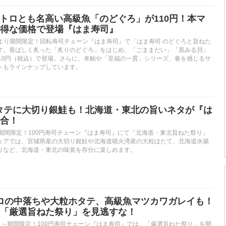
身のトロとも名高い高級魚「のどぐろ」が110円！本マ
得な価格で登場『はま寿司』
水）より期間限定！回転寿司チェーン『はま寿司』で「はま寿司 のどぐろと旨ねた
す。香ばしく炙った「炙りのどぐろ」をはじめ、「ごままだい」「黒みる貝」
110円（税込）で登場。さらに、本鮪や「至福の一貫」シリーズ、春を感じるサ
トもラインナップしています。
ホタテに大切り銀鮭も！北海道・東北の旨いネタが『は
合！
)より期間限定！100円寿司チェーン『はま寿司』にて「北海道・東北旨ねた祭り」
ェアでは、宮城県産の大切り銀鮭や北海道噴火湾産の大粒ほたて、北海道水揚
りなど、北海道・東北の味覚を存分に楽しめます。
マグロの中落ちや大粒ホタテ、高級魚マツカワガレイも！
「厳選旨ねた祭り」を見逃すな！
（火）～期間限定！100円寿司チェーン『はま寿司』では、「厳選旨ねた祭り」を開