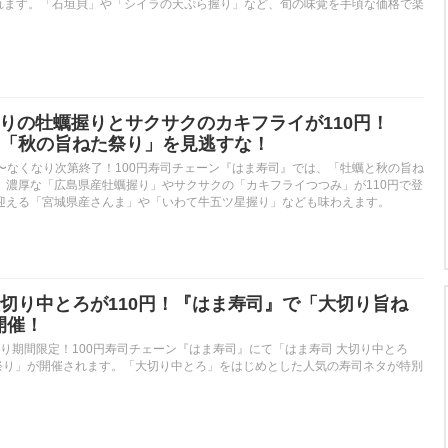
されます。「石垣貝」や「シイラの天ぷら握り」など、旬の味覚を手頃な価格で楽
りぷりの牡蠣握りとサクサクのカキフライが110円！
「秋の旨ねた祭り」を見逃すな！
火）〜なくなり次第終了！100円寿司チェーン『はま寿司』では、「牡蠣と秋の旨ね
。濃厚な「広島県産牡蠣握り」やサクサクの「カキフライつつみ」が110円で登
迎える「宮城県産さんま」や「いわて牛五ツ星握り」なども味わえます。
切り中とろが110円！『はま寿司』で「大切り旨ね
開催！
）より期間限定！100円寿司チェーン『はま寿司』にて「はま寿司 大切り中とろ
た祭り」が開催されます。「大切り中とろ」をはじめとした人気の寿司ネタが特別