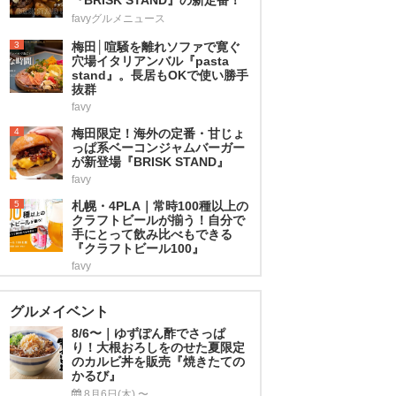
favyグルメニュース
3
梅田│喧騒を離れソファで寛ぐ
穴場イタリアンバル『pasta
stand』。長居もOKで使い勝手
抜群
favy
4
梅田限定！海外の定番・甘じょ
っぱ系ベーコンジャムバーガー
が新登場『BRISK STAND』
favy
5
札幌・4PLA｜常時100種以上の
クラフトビールが揃う！自分で
手にとって飲み比べもできる
『クラフトビール100』
favy
グルメイベント
8/6〜｜ゆずぽん酢でさっぱ
り！大根おろしをのせた夏限定
のカルビ丼を販売『焼きたての
かるび』
8月6日(木) 〜