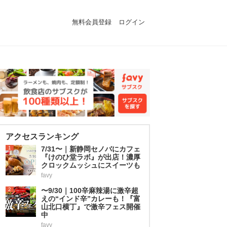
無料会員登録
ログイン
アクセスランキング
1
7/31〜｜新静岡セノバにカフェ
『けのひ堂ラボ』が出店！濃厚
クロックムッシュにスイーツも
favy
2
〜9/30｜100辛麻辣湯に激辛超
えの“インド辛”カレーも！『富
山北口横丁』で激辛フェス開催
中
favy