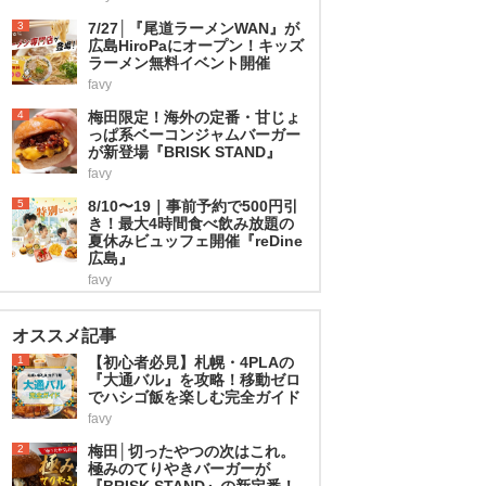
3
7/27│『尾道ラーメンWAN』が
広島HiroPaにオープン！キッズ
ラーメン無料イベント開催
favy
4
梅田限定！海外の定番・甘じょ
っぱ系ベーコンジャムバーガー
が新登場『BRISK STAND』
favy
5
8/10〜19｜事前予約で500円引
き！最大4時間食べ飲み放題の
夏休みビュッフェ開催『reDine
広島』
favy
オススメ記事
1
【初心者必見】札幌・4PLAの
『大通バル』を攻略！移動ゼロ
でハシゴ飯を楽しむ完全ガイド
favy
2
梅田│切ったやつの次はこれ。
極みのてりやきバーガーが
『BRISK STAND』の新定番！