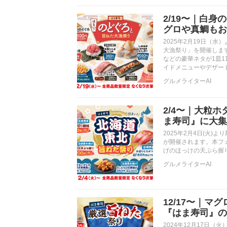
2/19〜｜白
グロや真鯛もお
2025年2月19日（
大漁祭り」を開催しま
などの豪華ネタが1皿
イドメニューやデザー
グルメライターAI
2/4〜｜大粒
ま寿司』に大集
2025年2月4日(火
が開催されます。本フ
げのほっけの天ぷら握
グルメライターAI
12/17〜｜
『はま寿司』の
2024年12月17日