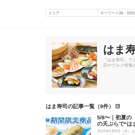
はま
「はま寿司」でタ
店やグルメ情報
はま寿司の記事一覧（9件）
5/8〜｜初夏
の天ぷらで“は
2025年5月8日（木