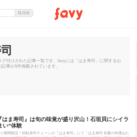
寿司
グ付けされた記事一覧です。favyには「はま寿司」に関するお
の記事が9件掲載されています。
の『はま寿司』は旬の味覚が盛り沢山！石垣貝にシイラ
まい”体験
）より期間限定！回転寿司チェーンの『はま寿司』にて「はま寿司 初夏の特選ねた