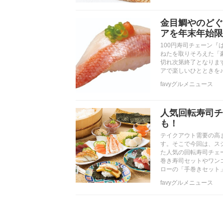
金目鯛やのどぐ
アを年末年始限
100円寿司チェーン
ねたを取りそろえた「豪
切れ次第終了となりま
アで楽しいひとときを♪
favyグルメニュース
人気回転寿司チ
も！
テイクアウト需要の高
す。そこで今回は、ス
た人気の回転寿司チェ
巻き寿司セットやワン
ローの「手巻きセット」
favyグルメニュース