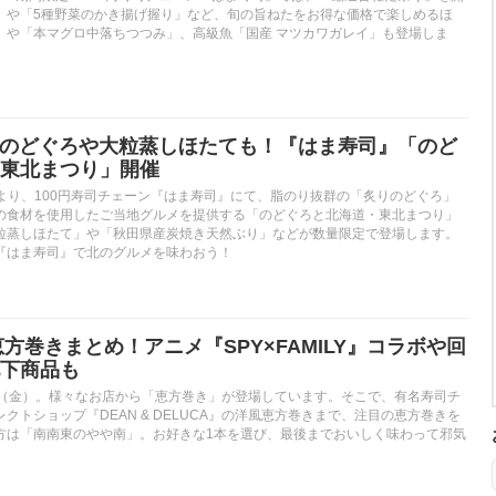
」や「5種野菜のかき揚げ握り」など、旬の旨ねたをお得な価格で楽しめるほ
」や「本マグロ中落ちつつみ」、高級魚「国産 マツカワガレイ」も登場しま
炙りのどぐろや大粒蒸しほたても！『はま寿司』「のど
東北まつり」開催
木）より、100円寿司チェーン『はま寿司』にて、脂のり抜群の「炙りのどぐろ」
の食材を使用したご当地グルメを提供する「のどぐろと北海道・東北まつり」
粒蒸しほたて」や「秋田県産炭焼き天然ぶり」などが数量限定で登場します。
『はま寿司』で北のグルメを味わおう！
恵方巻きまとめ！アニメ『SPY×FAMILY』コラボや回
下商品も
日（金）。様々なお店から「恵方巻き」が登場しています。そこで、有名寿司チ
クトショップ『DEAN & DELUCA』の洋風恵方巻きまで、注目の恵方巻きを
方は「南南東のやや南」。お好きな1本を選び、最後までおいしく味わって邪気