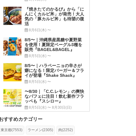
『焼きたてのかるび』から「に
んにくカルビ丼」が発売！大人
気の「豚カルビ丼」も待望の復
活
8月6日(木) 〜
8/5〜｜沖縄県産黒糖や夏野菜
を使用！夏限定ベーグル3種を
販売『BAGEL&BAGEL』
8月5日(水) 〜
8/5〜｜ハラペーニョの辛さが
癖になる！限定バーガー＆フラ
イが登場『Shake Shack』
8月5日(水) 〜
〜8/30｜「C.C.レモン」の爽快
なパフェに注目！飲む新作フラ
ッペも『スシロー』
8月5日(水) 〜 8月30日(日)
おすすめカテゴリー
東京都(7553)
ラーメン(2305)
肉(2252)