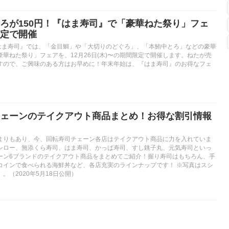
ろが150円！『はま寿司』で「豪華ねた祭り」フェ
定で開催
『はま寿司』では、「金目鯛」や「大切りのどぐろ」、「本鮪中とろ」などの豪華
華ねた祭り」フェアを、12月26日(木)〜の期間限定で開催します。ねたが売
すので、ご興味のある方はお早めに！年末年始は、『はま寿司』のお得なフェ
ェーンのテイクアウト商品まとめ！お得な割引情報
まりもあり、今、回転寿司チェーン各店はテイクアウト商品に力を入れていま
シロー、無添くら寿司、はま寿司、かっぱ寿司、すし銚子丸、元気寿司といっ
ーン6ブランドのテイクアウト商品をまとめてご紹介！握り寿司はもちろん、手
コインで食べられる海鮮丼など、各店充実のラインナップです！ ※写真はスシ
。（2020年5月18日公開）