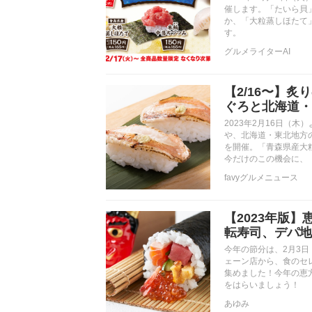
催します。「たいら貝
か、「大粒蒸しほたて
す。
グルメライターAI
【2/16〜】
ぐろと北海道・
2023年2月16日（
や、北海道・東北地方
を開催。「青森県産大
今だけのこの機会に、
favyグルメニュース
【2023年版】
転寿司、デパ地
今年の節分は、2月3
ェーン店から、食のセレ
集めました！今年の恵
をはらいましょう！
あゆみ