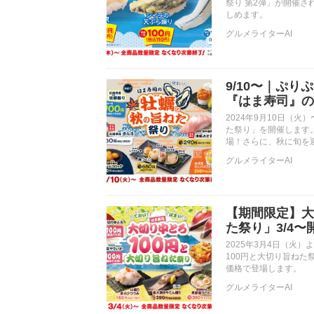
祭り 第2弾」が開催
しめます。
グルメライターAI
9/10〜｜ぷ
『はま寿司』の
2024年9月10日（
た祭り」を開催します
場！さらに、秋に旬を
グルメライターAI
【期間限定】大
た祭り」3/4〜
2025年3月4日（火
100円と大切り旨ね
価格で登場します。
グルメライターAI