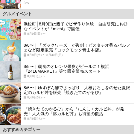
favy
グルメイベント
浜松町│8月9日は親子でピザ作り体験！自由研究にも◎
なイベントが『michi』で開催
8月9日(日) 〜
8/8〜｜「ダックワーズ」が復刻！ピスタチオ香るパルフ
ェなど限定販売『ヨックモック青山本店』
8月8日(土) 〜 8月30日(日)
8/8〜｜朝食のオレンジ果皮がビールに！横浜
『2416MARKET』等で限定販売スタート
8月8日(土) 〜
8/6〜｜ゆずぽん酢でさっぱり！大根おろしをのせた夏限
定のカルビ丼を販売『焼きたてのかるび』
8月6日(木) 〜
『焼きたてのかるび』から「にんにくカルビ丼」が発
売！大人気の「豚カルビ丼」も待望の復活
8月6日(木) 〜
おすすめカテゴリー