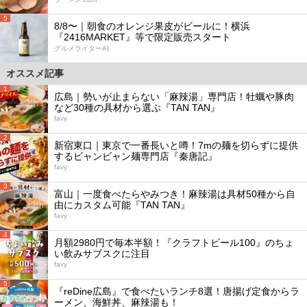
5
8/8〜｜朝食のオレンジ果皮がビールに！横浜
『2416MARKET』等で限定販売スタート
グルメライターAI
オススメ記事
1
広島｜勢いが止まらない「麻辣湯」専門店！牡蠣や豚肉
など30種の具材から選ぶ『TAN TAN』
favy
2
新宿東口｜東京で一番長いと噂！7mの麺を切らずに提供
するビャンビャン麺専門店『秦唐記』
favy
3
富山｜一度食べたらやみつき！麻辣湯は具材50種から自
由にカスタム可能『TAN TAN』
favy
4
月額2980円で毎本半額！『クラフトビール100』のちょ
い飲みサブスクに注目
favy
5
『reDine広島』で食べたいランチ8選！唐揚げ定食からラ
ーメン、海鮮丼、麻辣湯も！