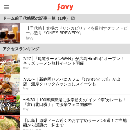
ドーム前千代崎駅の記事一覧（1件）
【千代崎】究極のドリンカビリティを目指すクラフトビ
ール造り『ONE'S BREWERY』
favy
アクセスランキング
1
7/27│『尾道ラーメンWAN』が広島HiroPaにオープン！
キッズラーメン無料イベント開催
favy
2
7/31〜｜新静岡セノバにカフェ『けのひ堂ラボ』が出
店！濃厚クロックムッシュにスイーツも
favy
3
〜9/30｜100辛麻辣湯に激辛超えの“インド辛”カレーも！
『富山北口横丁』で激辛フェス開催中
favy
4
【広島】原爆ドーム近くのおすすめラーメン8選！ご当地
麺から話題の一杯まで
ラーメン.com