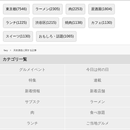
東京都(7546)
ラーメン(2305)
肉(2253)
居酒屋(1804)
ランチ(1225)
渋谷区(1215)
焼肉(1138)
カフェ(1130)
スイーツ(1130)
おもしろ・話題(1065)
favy
天吹酒造に関する記事
カテゴリ一覧
グルメイベント
今日は何の日
特集
連載
新着情報
新着店舗
サブスク
ラーメン
肉
食べ放題
ランチ
ご当地グルメ