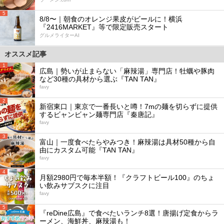
5
8/8〜｜朝食のオレンジ果皮がビールに！横浜
『2416MARKET』等で限定販売スタート
グルメライターAI
オススメ記事
1
広島｜勢いが止まらない「麻辣湯」専門店！牡蠣や豚肉
など30種の具材から選ぶ『TAN TAN』
favy
2
新宿東口｜東京で一番長いと噂！7mの麺を切らずに提供
するビャンビャン麺専門店『秦唐記』
favy
3
富山｜一度食べたらやみつき！麻辣湯は具材50種から自
由にカスタム可能『TAN TAN』
favy
4
月額2980円で毎本半額！『クラフトビール100』のちょ
い飲みサブスクに注目
favy
5
『reDine広島』で食べたいランチ8選！唐揚げ定食からラ
ーメン、海鮮丼、麻辣湯も！