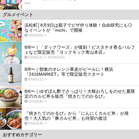
favy
グルメイベント
浜松町│8月9日は親子でピザ作り体験！自由研究にも◎
なイベントが『michi』で開催
8月9日(日) 〜
8/8〜｜「ダックワーズ」が復刻！ピスタチオ香るパルフ
ェなど限定販売『ヨックモック青山本店』
8月8日(土) 〜 8月30日(日)
8/8〜｜朝食のオレンジ果皮がビールに！横浜
『2416MARKET』等で限定販売スタート
8月8日(土) 〜
8/6〜｜ゆずぽん酢でさっぱり！大根おろしをのせた夏限
定のカルビ丼を販売『焼きたてのかるび』
8月6日(木) 〜
『焼きたてのかるび』から「にんにくカルビ丼」が発
売！大人気の「豚カルビ丼」も待望の復活
8月6日(木) 〜
おすすめカテゴリー