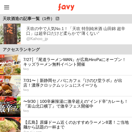
天吹酒造の記事一覧（1件）
天吹の中で人気No.1！「天吹 特別純米酒 山田錦 超辛
口」は超辛口だけど柔らかで“薄くない”
@Kahoo_jp
アクセスランキング
1
7/27│『尾道ラーメンWAN』が広島HiroPaにオープン！
キッズラーメン無料イベント開催
favy
2
7/31〜｜新静岡セノバにカフェ『けのひ堂ラボ』が出
店！濃厚クロックムッシュにスイーツも
favy
3
〜9/30｜100辛麻辣湯に激辛超えの“インド辛”カレーも！
『富山北口横丁』で激辛フェス開催中
favy
4
【広島】原爆ドーム近くのおすすめラーメン8選！ご当地
麺から話題の一杯まで
ラーメン.com