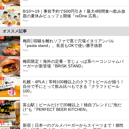
5
8/10〜19｜事前予約で500円引き！最大4時間食べ飲み放
題の夏休みビュッフェ開催『reDine 広島』
favy
オススメ記事
1
梅田│喧騒を離れソファで寛ぐ穴場イタリアンバル
『pasta stand』。長居もOKで使い勝手抜群
favy
2
梅田限定！海外の定番・甘じょっぱ系ベーコンジャムバ
ーガーが新登場『BRISK STAND』
favy
3
札幌・4PLA｜常時100種以上のクラフトビールが揃う！
自分で手にとって飲み比べもできる『クラフトビール
100』
favy
4
富山駅｜ビールだけで20種以上！独自ブレンドに“泡だ
け”も『PERFECT BEER KITCHEN』
favy
5
新宿｜日本一のグルメバーガーからスイーツまで！個性