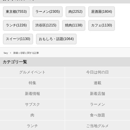
東京都(7553)
ラーメン(2305)
肉(2252)
居酒屋(1804)
ランチ(1226)
渋谷区(1215)
焼肉(1138)
カフェ(1130)
スイーツ(1130)
おもしろ・話題(1064)
favy
新鎌ヶ谷駅に関する記事
カテゴリ一覧
グルメイベント
今日は何の日
特集
連載
新着情報
新着店舗
サブスク
ラーメン
肉
食べ放題
ランチ
ご当地グルメ