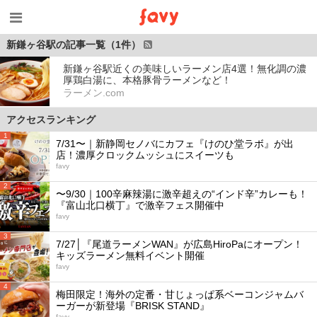
新鎌ヶ谷駅の記事一覧（1件）
新鎌ヶ谷駅近くの美味しいラーメン店4選！無化調の濃
厚鶏白湯に、本格豚骨ラーメンなど！
ラーメン.com
アクセスランキング
1
7/31〜｜新静岡セノバにカフェ『けのひ堂ラボ』が出
店！濃厚クロックムッシュにスイーツも
favy
2
〜9/30｜100辛麻辣湯に激辛超えの“インド辛”カレーも！
『富山北口横丁』で激辛フェス開催中
favy
3
7/27│『尾道ラーメンWAN』が広島HiroPaにオープン！
キッズラーメン無料イベント開催
favy
4
梅田限定！海外の定番・甘じょっぱ系ベーコンジャムバ
ーガーが新登場『BRISK STAND』
favy