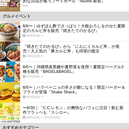
的な10店が集うフードホール『reDine 新宿』
favy
グルメイベント
8/6〜｜ゆずぽん酢でさっぱり！大根おろしをのせた夏限
定のカルビ丼を販売『焼きたてのかるび』
8月6日(木) 〜
『焼きたてのかるび』から「にんにくカルビ丼」が発
売！大人気の「豚カルビ丼」も待望の復活
8月6日(木) 〜
8/5〜｜沖縄県産黒糖や夏野菜を使用！夏限定ベーグル3
種を販売『BAGEL&BAGEL』
8月5日(水) 〜
8/5〜｜ハラペーニョの辛さが癖になる！限定バーガー＆
フライが登場『Shake Shack』
8月5日(水) 〜
〜8/30｜「C.C.レモン」の爽快なパフェに注目！飲む新
作フラッペも『スシロー』
8月5日(水) 〜 8月30日(日)
おすすめカテゴリー